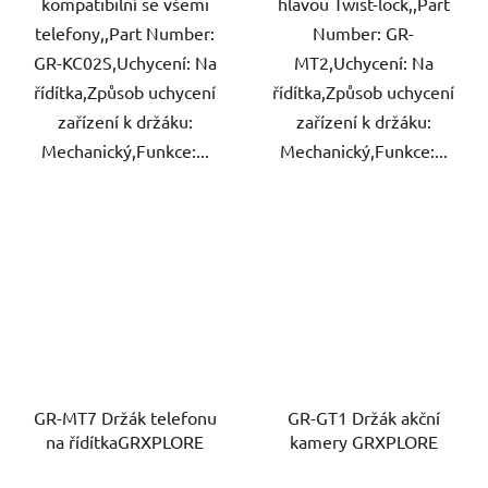
kompatibilní se všemi
hlavou Twist-lock,,Part
telefony,,Part Number:
Number: GR-
GR-KC02S,Uchycení: Na
MT2,Uchycení: Na
řídítka,Způsob uchycení
řídítka,Způsob uchycení
zařízení k držáku:
zařízení k držáku:
Mechanický,Funkce:...
Mechanický,Funkce:...
GR-MT7 Držák telefonu
GR-GT1 Držák akční
na řídítkaGRXPLORE
kamery GRXPLORE