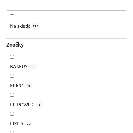
o
d
u
k
Na skladě
117
t
ů
Značky
BASEUS
4
EPICO
6
ER POWER
2
FIXED
30