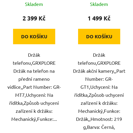
Skladem
Skladem
2 399 Kč
1 499 Kč
DO KOŠÍKU
DO KOŠÍKU
Držák
Držák
telefonu,GRXPLORE
telefonu,GRXPLORE
Držák na telefon na
Držák akční kamery,,Part
přední rameno
Number: GR-
vidlice,,Part Number: GR-
GT1,Uchycení: Na
MT7,Uchycení: Na
řídítka,Způsob uchycení
řídítka,Způsob uchycení
zařízení k držáku:
zařízení k držáku:
Mechanický,Funkce:
Mechanický,Funkce:...
Držák,,Hmotnost: 219
g,Barva: Černá,