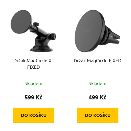
V
ý
p
i
s
p
r
Držák MagCircle XL
Držák MagCircle FIXED
o
FIXED
d
u
Skladem
Skladem
k
t
599 Kč
499 Kč
ů
DO KOŠÍKU
DO KOŠÍKU