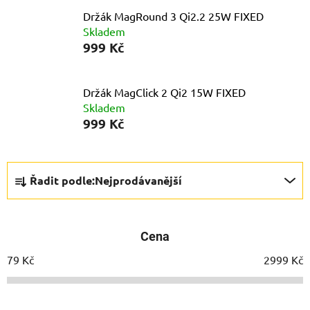
Držák MagRound 3 Qi2.2 25W FIXED
Skladem
999 Kč
Držák MagClick 2 Qi2 15W FIXED
Skladem
999 Kč
Ř
Řadit podle:
Nejprodávanější
a
z
e
Cena
n
í
79
Kč
2999
Kč
p
r