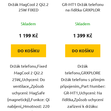
Držák MagCool 2 Qi2.2
GR-MT1 Držák telefonu
25W FIXED
na řídítka GRXPLOR
Skladem
Skladem
1 199 Kč
1 399 Kč
DO KOŠÍKU
DO KOŠÍKU
Držák telefonu,Fixed
Držák
MagCool 2 Qi2.2
telefonu,GRXPLORE
25W,,Uchycení: Do
Držák telefonu s přímým
ventilace,,Způsob
připojením,,Part Number:
uchycení: MagSafe
GR-MT1,Uchycení: Na
(magnetický),Funkce: Qi
řídítka,Způsob uchycení
nabíjení,,Hmotnost: 220
zařízení k držáku: