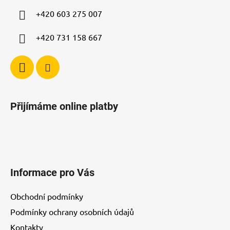
k
í
y
+420 603 275 007
v
ý
+420 731 158 667
p
i
s
u
Přijímáme online platby
Informace pro Vás
Obchodní podmínky
Podmínky ochrany osobních údajů
Kontakty