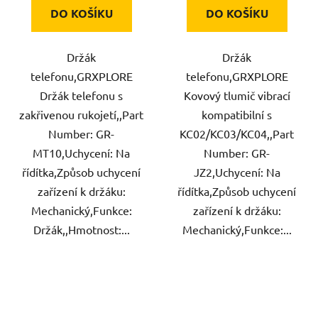
DO KOŠÍKU
DO KOŠÍKU
Držák
Držák
telefonu,GRXPLORE
telefonu,GRXPLORE
Držák telefonu s
Kovový tlumič vibrací
zakřivenou rukojetí,,Part
kompatibilní s
Number: GR-
KC02/KC03/KC04,,Part
MT10,Uchycení: Na
Number: GR-
řídítka,Způsob uchycení
JZ2,Uchycení: Na
zařízení k držáku:
řídítka,Způsob uchycení
Mechanický,Funkce:
zařízení k držáku:
Držák,,Hmotnost:...
Mechanický,Funkce:...