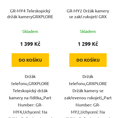
GR-MY4 Teleskopický
GR-MY2 Držák kamery
držák kameryGRXPLORE
se zakř.rukojetí GRX
Skladem
Skladem
1 399 Kč
1 299 Kč
DO KOŠÍKU
DO KOŠÍKU
Držák
Držák
telefonu,GRXPLORE
telefonu,GRXPLORE
Teleskopický držák
Držák kamery se
kamery na říditka,,Part
zakřevenou rukojetí,,Part
Number: GR-
Number: GR-
MY4,Uchycení: Na
MY2,Uchycení: Na