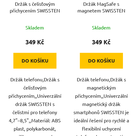
Držák s čelisťovým
Držák MagSafe s
přichycením SWISSTEN
magnetem SWISSTEN
Skladem
Skladem
349 Kč
349 Kč
DO KOŠÍKU
DO KOŠÍKU
Držák telefonu,Držák s
Držák telefonu,Držák s
čelisťovým
magnetickým
přichycením,,Univerzální
přichycením,,Univerzální
držák SWISSTEN s
magnetický držák
čelistmi pro telefony
smartphonů SWISSTEN je
4,7"–8,5",,Materiál: ABS
ideální řešení pro rychlé a
plast, polykarbonát,
flexibilní uchycení