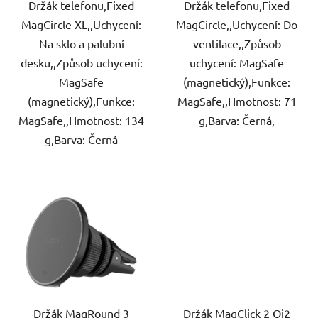
Držák telefonu,Fixed
Držák telefonu,Fixed
MagCircle XL,,Uchycení:
MagCircle,,Uchycení: Do
Na sklo a palubní
ventilace,,Způsob
desku,,Způsob uchycení:
uchycení: MagSafe
MagSafe
(magnetický),Funkce:
(magnetický),Funkce:
MagSafe,,Hmotnost: 71
MagSafe,,Hmotnost: 134
g,Barva: Černá,
g,Barva: Černá
Držák MagRound 3
Držák MagClick 2 Qi2