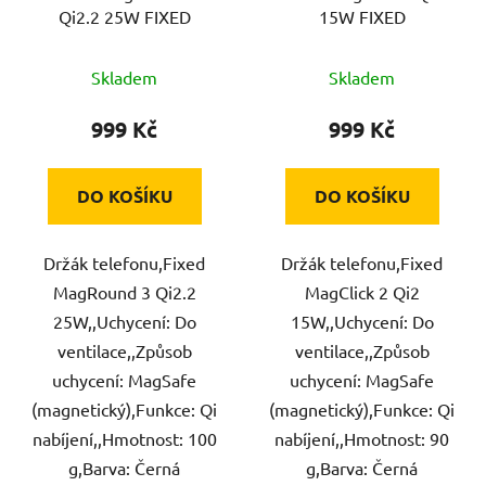
Qi2.2 25W FIXED
15W FIXED
Skladem
Skladem
999 Kč
999 Kč
DO KOŠÍKU
DO KOŠÍKU
Držák telefonu,Fixed
Držák telefonu,Fixed
MagRound 3 Qi2.2
MagClick 2 Qi2
25W,,Uchycení: Do
15W,,Uchycení: Do
ventilace,,Způsob
ventilace,,Způsob
uchycení: MagSafe
uchycení: MagSafe
(magnetický),Funkce: Qi
(magnetický),Funkce: Qi
nabíjení,,Hmotnost: 100
nabíjení,,Hmotnost: 90
g,Barva: Černá
g,Barva: Černá