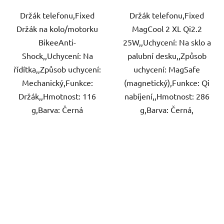
Držák telefonu,Fixed
Držák telefonu,Fixed
Držák na kolo/motorku
MagCool 2 XL Qi2.2
BikeeAnti-
25W,,Uchycení: Na sklo a
Shock,,Uchycení: Na
palubní desku,,Způsob
řídítka,,Způsob uchycení:
uchycení: MagSafe
Mechanický,Funkce:
(magnetický),Funkce: Qi
Držák,,Hmotnost: 116
nabíjení,,Hmotnost: 286
g,Barva: Černá
g,Barva: Černá,