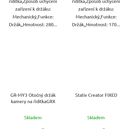
řídítka,Způsob uchycení
řídítka,Způsob uchycení
zařízení k držáku:
zařízení k držáku:
Mechanický,Funkce:
Mechanický,Funkce:
Držák,,Hmotnost: 280...
Držák,,Hmotnost: 170...
GR-MY3 Otočný držák
Stativ Creator FIXED
kamery na řidítkaGRX
Skladem
Skladem