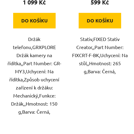
1 099 Kč
599 Kč
DO KOŠÍKU
DO KOŠÍKU
Držák
Stativ,FIXED Stativ
telefonu,GRXPLORE
Creator,,Part Number:
Držák kamery na
FIXCRT-F-BK,Uchycení: Na
řídítka,,Part Number: GR-
stůl,,Hmotnost: 265
MY3,Uchycení: Na
g,Barva: Černá,
řídítka,Způsob uchycení
zařízení k držáku:
Mechanický,Funkce:
Držák,,Hmotnost: 150
g,Barva: Černá,