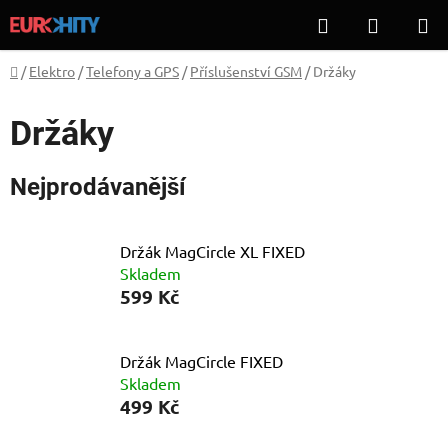
Přejít
Hledat
NÁKUP
na
KOŠÍK
obsah
Domů
/
Elektro
/
Telefony a GPS
/
Příslušenství GSM
/
Držáky
Držáky
Nejprodávanější
Držák MagCircle XL FIXED
Skladem
599 Kč
Držák MagCircle FIXED
Skladem
499 Kč