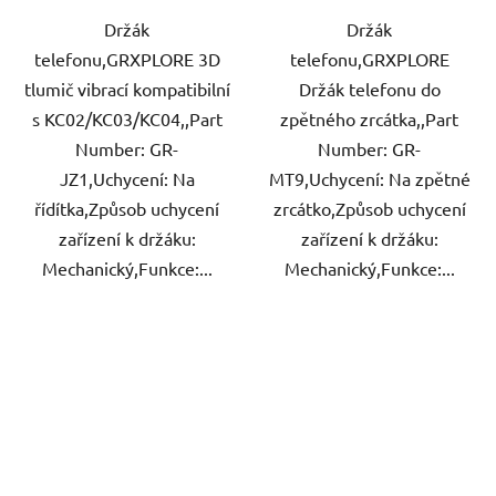
Držák
Držák
telefonu,GRXPLORE 3D
telefonu,GRXPLORE
tlumič vibrací kompatibilní
Držák telefonu do
s KC02/KC03/KC04,,Part
zpětného zrcátka,,Part
Number: GR-
Number: GR-
JZ1,Uchycení: Na
MT9,Uchycení: Na zpětné
řídítka,Způsob uchycení
zrcátko,Způsob uchycení
zařízení k držáku:
zařízení k držáku:
Mechanický,Funkce:...
Mechanický,Funkce:...