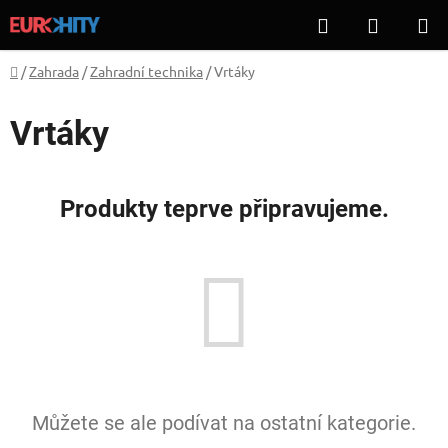
Přejít
Hledat
NÁKUP
na
KOŠÍK
obsah
Domů
/
Zahrada
/
Zahradní technika
/
Vrtáky
Vrtáky
Produkty teprve připravujeme.
Můžete se ale podívat na ostatní kategorie.