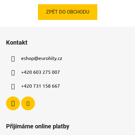
ZPĚT DO OBCHODU
Z
á
Kontakt
p
a
eshop
@
eurohity.cz
t
í
+420 603 275 007
+420 731 158 667
Přijímáme online platby