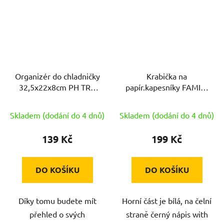
Organizér do chladničky
Krabička na
32,5x22x8cm PH TRA
papír.kapesníky FAMILY
CULINARIA
24x13,5x9,5cm
Skladem (dodání do 4 dnů)
Skladem (dodání do 4 dnů)
139 Kč
199 Kč
DO KOŠÍKU
DO KOŠÍKU
Díky tomu budete mít
Horní část je bílá, na čelní
přehled o svých
straně černý nápis with