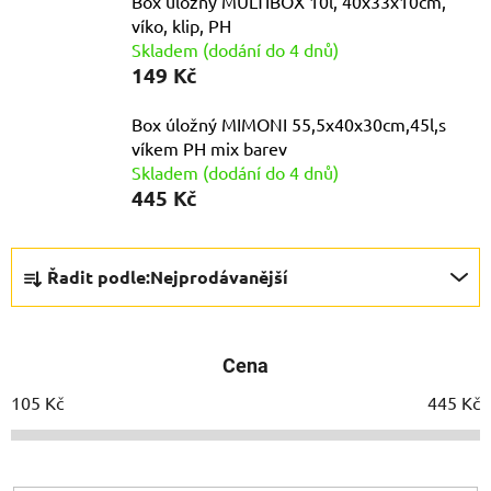
Box úložný MULTIBOX 10l, 40x33x10cm,
víko, klip, PH
Skladem (dodání do 4 dnů)
149 Kč
Box úložný MIMONI 55,5x40x30cm,45l,s
víkem PH mix barev
Skladem (dodání do 4 dnů)
445 Kč
Ř
Řadit podle:
Nejprodávanější
a
z
e
Cena
n
í
105
Kč
445
Kč
p
r
o