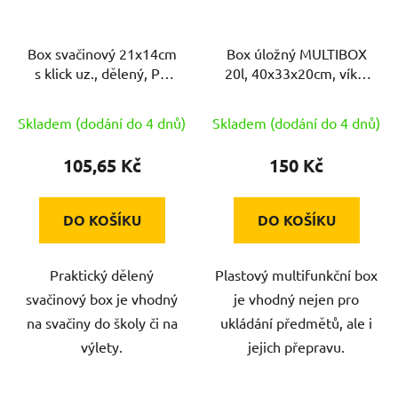
Box svačinový 21x14cm
Box úložný MULTIBOX
s klick uz., dělený, PH
20l, 40x33x20cm, víko,
mix dekorů
klip, PH
Skladem (dodání do 4 dnů)
Skladem (dodání do 4 dnů)
105,65 Kč
150 Kč
DO KOŠÍKU
DO KOŠÍKU
Praktický dělený
Plastový multifunkční box
svačinový box je vhodný
je vhodný nejen pro
na svačiny do školy či na
ukládání předmětů, ale i
výlety.
jejich přepravu.