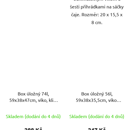
šesti přihrádkami na sáčky
čaje. Rozměr: 20 x 15,5 x
8 cm.
Box úložný 74l,
Box úložný 56l,
59x38x47cm, víko, klip,
59x38x35,5cm, víko,
kolečka, PH
klip, kolečka, PH
Skladem (dodání do 4 dnů)
Skladem (dodání do 4 dnů)
288 Kč
247 Kč