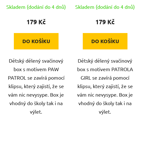
PH
Skladem (dodání do 4 dnů)
Skladem (dodání do 4 dnů)
179 Kč
179 Kč
DO KOŠÍKU
DO KOŠÍKU
Dětský dělený svačinový
Dětský dělený svačinový
box s motivem PAW
box s motivem PATROLA
PATROL se zavírá pomocí
GIRL se zavírá pomocí
klipsu, který zajistí, že se
klipsu, který zajistí, že se
vám nic nevysype. Box je
vám nic nevysype. Box je
vhodný do školy tak i na
vhodný do školy tak i na
výlet.
výlet.