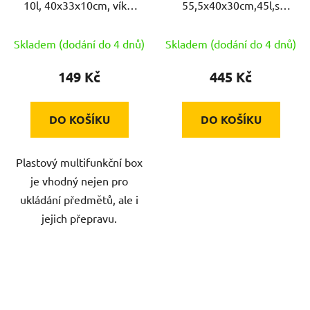
10l, 40x33x10cm, víko,
55,5x40x30cm,45l,s
klip, PH
víkem PH mix barev
Skladem (dodání do 4 dnů)
Skladem (dodání do 4 dnů)
149 Kč
445 Kč
DO KOŠÍKU
DO KOŠÍKU
Plastový multifunkční box
je vhodný nejen pro
ukládání předmětů, ale i
jejich přepravu.