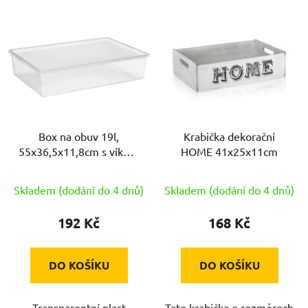
V
ý
p
i
s
p
r
Box na obuv 19l,
Krabička dekorační
o
55x36,5x11,8cm s víkem
HOME 41x25x11cm
d
PH TRA
u
Skladem (dodání do 4 dnů)
Skladem (dodání do 4 dnů)
k
t
192 Kč
168 Kč
ů
DO KOŠÍKU
DO KOŠÍKU
Transparentní plast
Tato krabička o rozměrech