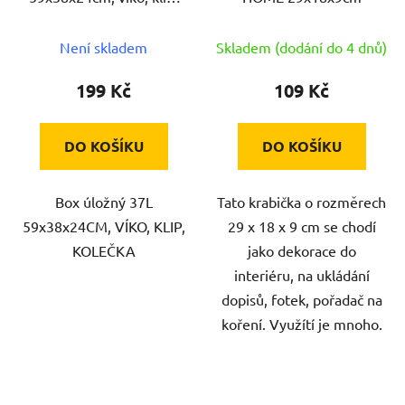
kolečka, PH
Není skladem
Skladem (dodání do 4 dnů)
199 Kč
109 Kč
DO KOŠÍKU
DO KOŠÍKU
Box úložný 37L
Tato krabička o rozměrech
59x38x24CM, VÍKO, KLIP,
29 x 18 x 9 cm se chodí
KOLEČKA
jako dekorace do
interiéru, na ukládání
dopisů, fotek, pořadač na
koření. Využítí je mnoho.