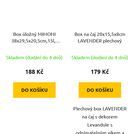
Box úložný MIMONI
Box na čaj 20x15,5x8cm
38x29,5x20,5cm,15l,s
LAVENDER plechový
víkem PH mix barev
Skladem (dodání do 4 dnů)
Skladem (dodání do 4 dnů)
188 Kč
179 Kč
DO KOŠÍKU
DO KOŠÍKU
Plechový box LAVENDER
na čaj s dekorem
Levandule s
odnímatelným víkem a