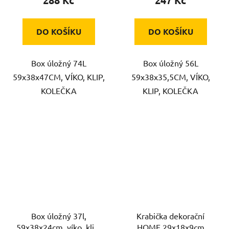
DO KOŠÍKU
DO KOŠÍKU
Box úložný 74L
Box úložný 56L
59x38x47CM, VÍKO, KLIP,
59x38x35,5CM, VÍKO,
KOLEČKA
KLIP, KOLEČKA
Box úložný 37l,
Krabička dekorační
59x38x24cm, víko, klip,
HOME 29x18x9cm