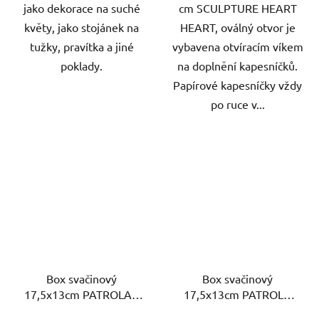
jako dekorace na suché
cm SCULPTURE HEART
květy, jako stojánek na
HEART, oválný otvor je
tužky, pravítka a jiné
vybavena otvíracím víkem
poklady.
na doplnění kapesníčků.
Papírové kapesníčky vždy
po ruce v...
Box svačinový
Box svačinový
17,5x13cm PATROLA s
17,5x13cm PATROLA
klick.uz. dělený PH
GIRL s klick.uz. dělený