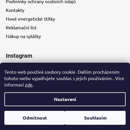
Podmínky ochrany osobních údajů
Kontakty
Nové energetické štítky
Reklamační list
Nákup na splátky
Instagram
Tento web používá soubory cookie. Dalším procházením
tohoto webu vyjadřujete souhlas s jejich používáním.. Více
informací
zde
.
Kontakty
Nastavení
Vytvořil Shoptet
Odmítnout
Souhlasím
Copyright 2026
EUROHITY s.r.o.
. Všechna práva
vyhrazena.
Upravit nastavení cookies