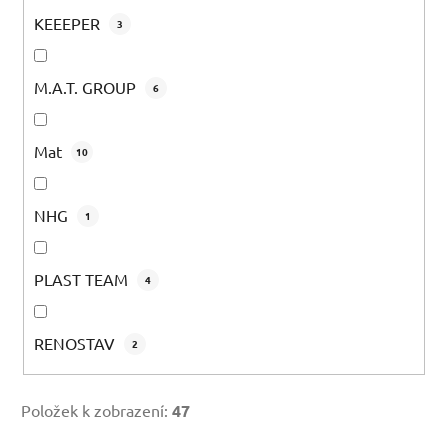
KEEEPER
3
M.A.T. GROUP
6
Mat
10
NHG
1
PLAST TEAM
4
RENOSTAV
2
Položek k zobrazení:
47