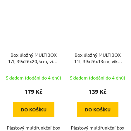
Box úložný MULTIBOX
Box úložný MULTIBOX
17l, 39x26x20,5cm, víko,
11l, 39x26x13cm, víko,
klip, PH
klip, PH
Skladem (dodání do 4 dnů)
Skladem (dodání do 4 dnů)
179 Kč
139 Kč
DO KOŠÍKU
DO KOŠÍKU
Plastový multifunkční box
Plastový multifunkční box