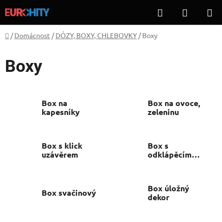
Přejít
Hledat
NÁKUP
na
KOŠÍK
obsah
Domů
/
Domácnost
/
DÓZY, BOXY, CHLEBOVKY
/
Boxy
Boxy
Box na
Box na ovoce,
kapesníky
zeleninu
Box s klick
Box s
uzávěrem
odklápěcím
víkem
Box úložný
Box svačinový
dekor