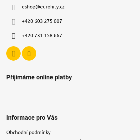
a
v
eshop
@
eurohity.cz
t
k
í
y
+420 603 275 007
v
ý
+420 731 158 667
p
i
s
u
Přijímáme online platby
Informace pro Vás
Obchodní podmínky