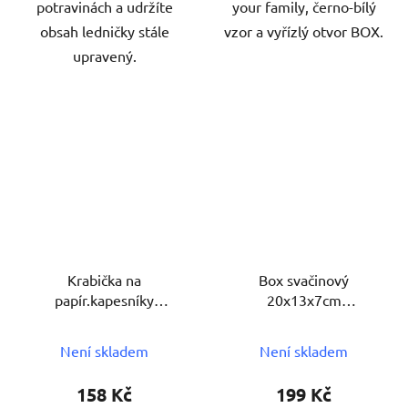
potravinách a udržíte
your family, černo-bílý
obsah ledničky stále
vzor a vyřízlý otvor BOX.
upravený.
Krabička na
Box svačinový
papír.kapesníky
20x13x7cm
24x13x9,5cm BÍ
SPIDERMAN s klick uz.
ornament
PH
Není skladem
Není skladem
158 Kč
199 Kč