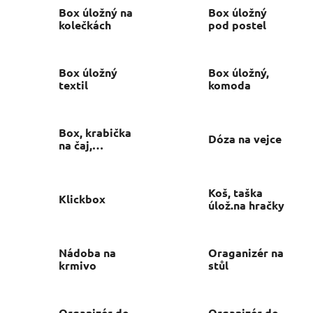
Box úložný na
Box úložný
kolečkách
pod postel
Box úložný
Box úložný,
textil
komoda
Box, krabička
Dóza na vejce
na čaj,
kapesníky,
atd.
Koš, taška
Klickbox
úlož.na hračky
Nádoba na
Oraganizér na
krmivo
stůl
Organizér do
Organizér do