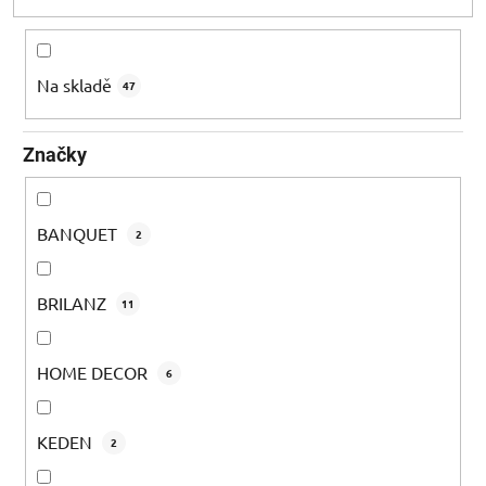
d
u
k
Na skladě
47
t
ů
Značky
BANQUET
2
BRILANZ
11
HOME DECOR
6
KEDEN
2