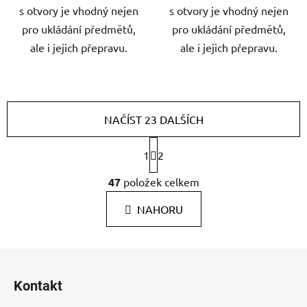
s otvory je vhodný nejen
s otvory je vhodný nejen
pro ukládání předmětů,
pro ukládání předmětů,
ale i jejich přepravu.
ale i jejich přepravu.
NAČÍST 23 DALŠÍCH
S
1
2
t
r
O
47
položek celkem
á
v
n
l
k
NAHORU
á
o
d
v
a
á
Z
c
n
á
í
í
Kontakt
p
p
r