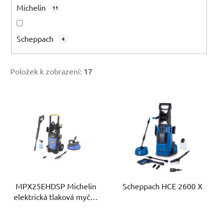
Michelin
11
Scheppach
4
Položek k zobrazení:
17
V
ý
p
i
s
p
r
MPX25EHDSP Michelin
Scheppach HCE 2600 X
o
elektrická tlaková myčka
d
170 bar
u