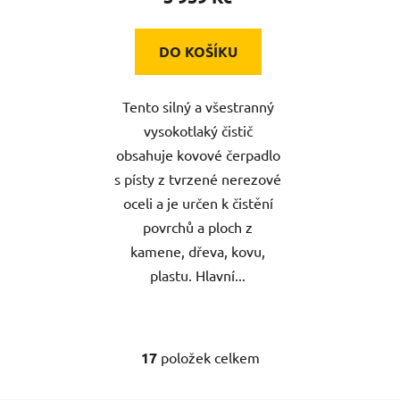
DO KOŠÍKU
Tento silný a všestranný
vysokotlaký čistič
obsahuje kovové čerpadlo
s písty z tvrzené nerezové
oceli a je určen k čistění
povrchů a ploch z
kamene, dřeva, kovu,
plastu. Hlavní...
17
položek celkem
O
v