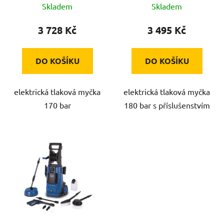
Skladem
Skladem
k
t
3 728 Kč
3 495 Kč
ů
DO KOŠÍKU
DO KOŠÍKU
elektrická tlaková myčka
elektrická tlaková myčka
170 bar
180 bar s příslušenstvím