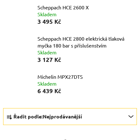
Scheppach HCE 2600 X
Skladem
3 495 Kč
Scheppach HCE 2800 elektrická tlaková
myčka 180 bar s příslušenstvím
Skladem
3 127 Kč
Michelin MPX27DTS
Skladem
6 439 Kč
Ř
Řadit podle:
Nejprodávanější
a
z
e