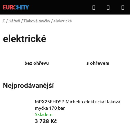
Přejít
Hledat
NÁKUP
na
KOŠÍK
obsah
Domů
/
Nářadí
/
Tlakové myčky
/
elektrické
elektrické
bez ohřevu
s ohřevem
Nejprodávanější
MPX25EHDSP Michelin elektrická tlaková
myčka 170 bar
Skladem
3 728 Kč