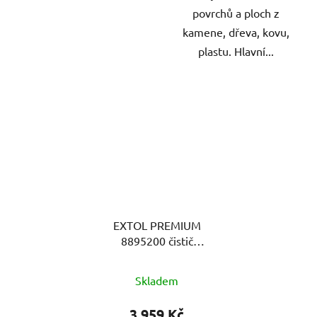
povrchů a ploch z
kamene, dřeva, kovu,
plastu. Hlavní...
EXTOL PREMIUM
8895200 čistič
vysokotlaký se
samonasáváním vody a
Skladem
šamponováním, 1800W
3 959 Kč