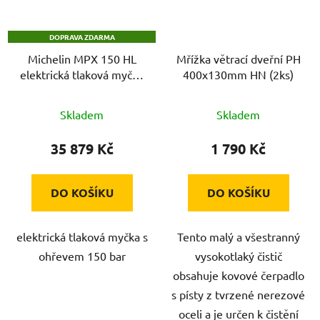
DOPRAVA ZDARMA
Michelin MPX 150 HL
Mřížka větrací dveřní PH
elektrická tlaková myčka
400x130mm HN (2ks)
s ohřevem 150 bar
Skladem
Skladem
35 879 Kč
1 790 Kč
DO KOŠÍKU
DO KOŠÍKU
elektrická tlaková myčka s
Tento malý a všestranný
ohřevem 150 bar
vysokotlaký čistič
obsahuje kovové čerpadlo
s písty z tvrzené nerezové
oceli a je určen k čistění