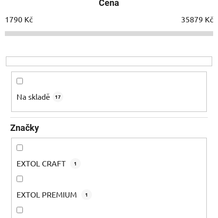
Cena
n
í
1790
Kč
35879
Kč
p
r
o
d
u
k
Na skladě
17
t
ů
Značky
EXTOL CRAFT
1
EXTOL PREMIUM
1