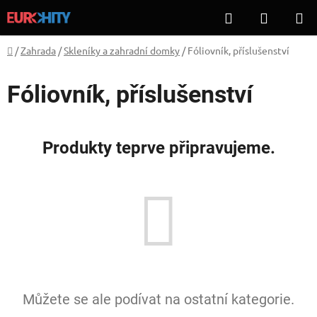
Přejít
Hledat
NÁKUP
na
KOŠÍK
obsah
Domů
/
Zahrada
/
Skleníky a zahradní domky
/
Fóliovník, příslušenství
Fóliovník, příslušenství
Produkty teprve připravujeme.
Můžete se ale podívat na ostatní kategorie.