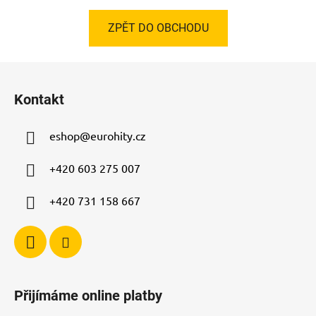
ZPĚT DO OBCHODU
Z
á
Kontakt
p
a
eshop
@
eurohity.cz
t
í
+420 603 275 007
+420 731 158 667
Přijímáme online platby