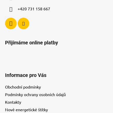
v
ý
+420 731 158 667
p
i
s
u
Přijímáme online platby
Informace pro Vás
Obchodní podmínky
Podmínky ochrany osobních údajů
Kontakty
Nové energetické štítky