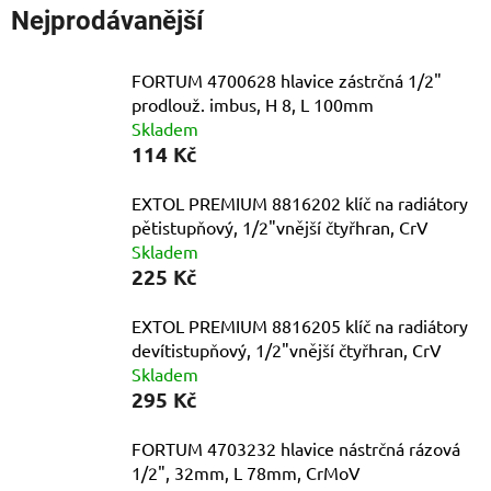
Nejprodávanější
FORTUM 4700628 hlavice zástrčná 1/2"
prodlouž. imbus, H 8, L 100mm
Skladem
114 Kč
EXTOL PREMIUM 8816202 klíč na radiátory
pětistupňový, 1/2"vnější čtyřhran, CrV
Skladem
225 Kč
EXTOL PREMIUM 8816205 klíč na radiátory
devítistupňový, 1/2"vnější čtyřhran, CrV
Skladem
295 Kč
FORTUM 4703232 hlavice nástrčná rázová
1/2", 32mm, L 78mm, CrMoV