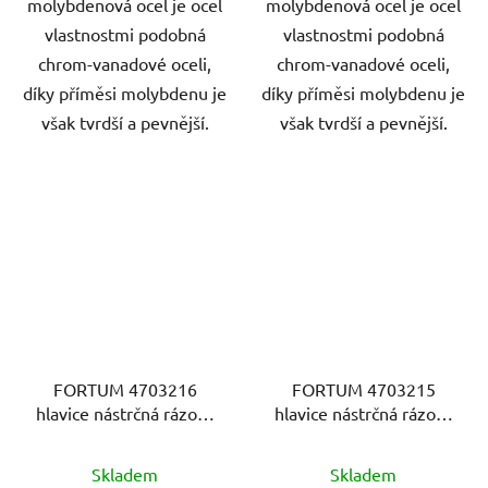
molybdenová ocel je ocel
molybdenová ocel je ocel
vlastnostmi podobná
vlastnostmi podobná
chrom-vanadové oceli,
chrom-vanadové oceli,
díky příměsi molybdenu je
díky příměsi molybdenu je
však tvrdší a pevnější.
však tvrdší a pevnější.
FORTUM 4703216
FORTUM 4703215
hlavice nástrčná rázová
hlavice nástrčná rázová
1/2", 16mm, L 78mm,
1/2", 15mm, L 78mm,
CrMoV
CrMoV
Skladem
Skladem