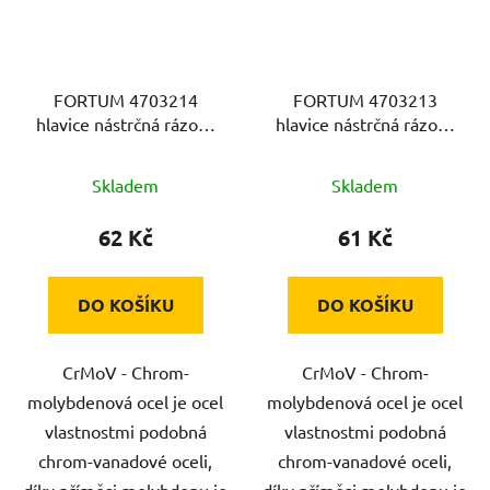
FORTUM 4703214
FORTUM 4703213
hlavice nástrčná rázová
hlavice nástrčná rázová
1/2", 14mm, L 78mm,
1/2", 13mm, L 78mm,
CrMoV
CrMoV
Skladem
Skladem
62 Kč
61 Kč
DO KOŠÍKU
DO KOŠÍKU
CrMoV - Chrom-
CrMoV - Chrom-
molybdenová ocel je ocel
molybdenová ocel je ocel
vlastnostmi podobná
vlastnostmi podobná
chrom-vanadové oceli,
chrom-vanadové oceli,
díky příměsi molybdenu je
díky příměsi molybdenu je