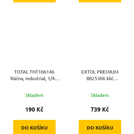
TOTAL THT106146
EXTOL PREMIUM
Ráčna, industrial, 1/4",
8825306 klíč
158mm
momentový, 1/4", 5-
25Nm, CrV
Skladem
Skladem
190 Kč
739 Kč
DO KOŠÍKU
DO KOŠÍKU