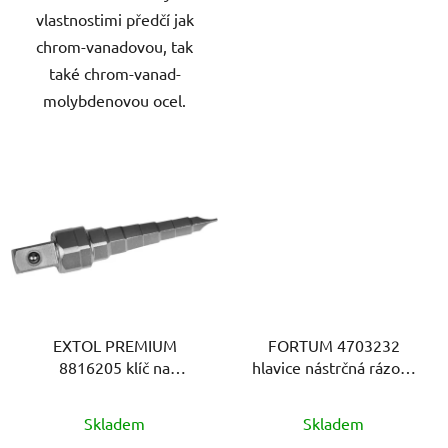
vlastnostimi předčí jak
chrom-vanadovou, tak
také chrom-vanad-
molybdenovou ocel.
EXTOL PREMIUM
FORTUM 4703232
8816205 klíč na
hlavice nástrčná rázová
radiátory
1/2", 32mm, L 78mm,
devítistupňový,
CrMoV
Skladem
Skladem
1/2"vnější čtyřhran, CrV