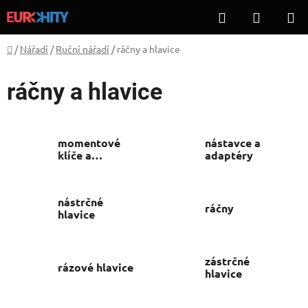
Přejít
Hledat
NÁKUP
na
KOŠÍK
obsah
Domů
/
Nářadí
/
Ruční nářadí
/
ráčny a hlavice
ráčny a hlavice
momentové
nástavce a
klíče a
adaptéry
násobiče
nástrčné
ráčny
hlavice
zástrčné
rázové hlavice
hlavice