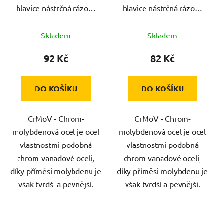
hlavice nástrčná rázová
hlavice nástrčná rázová
1/2", 21mm, L 78mm,
1/2", 19mm, L 78mm,
CrMoV
CrMoV
Skladem
Skladem
92 Kč
82 Kč
DO KOŠÍKU
DO KOŠÍKU
CrMoV - Chrom-
CrMoV - Chrom-
molybdenová ocel je ocel
molybdenová ocel je ocel
vlastnostmi podobná
vlastnostmi podobná
chrom-vanadové oceli,
chrom-vanadové oceli,
díky příměsi molybdenu je
díky příměsi molybdenu je
však tvrdší a pevnější.
však tvrdší a pevnější.