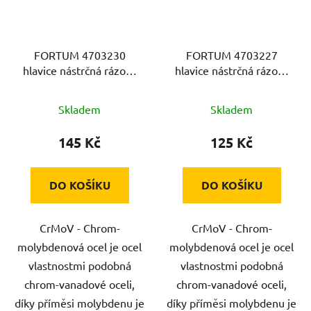
FORTUM 4703230
FORTUM 4703227
hlavice nástrčná rázová
hlavice nástrčná rázová
1/2", 30mm, L 78mm,
1/2", 27mm, L 78mm,
CrMoV
CrMoV
Skladem
Skladem
145 Kč
125 Kč
DO KOŠÍKU
DO KOŠÍKU
CrMoV - Chrom-
CrMoV - Chrom-
molybdenová ocel je ocel
molybdenová ocel je ocel
vlastnostmi podobná
vlastnostmi podobná
chrom-vanadové oceli,
chrom-vanadové oceli,
díky příměsi molybdenu je
díky příměsi molybdenu je