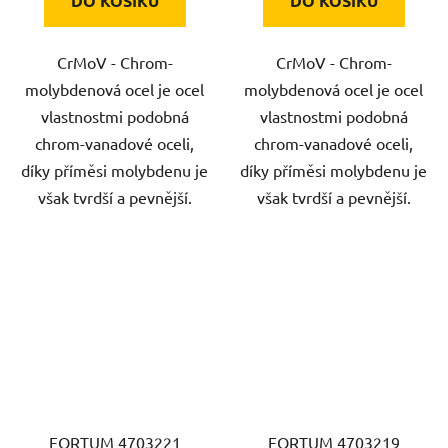
DO KOŠÍKU
DO KOŠÍKU
CrMoV - Chrom-
CrMoV - Chrom-
molybdenová ocel je ocel
molybdenová ocel je ocel
vlastnostmi podobná
vlastnostmi podobná
chrom-vanadové oceli,
chrom-vanadové oceli,
díky příměsi molybdenu je
díky příměsi molybdenu je
však tvrdší a pevnější.
však tvrdší a pevnější.
FORTUM 4703221
FORTUM 4703219