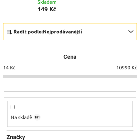
Skladem
149 Kč
Ř
Řadit podle:
Nejprodávanější
a
z
e
Cena
n
í
14
Kč
10990
Kč
p
r
o
d
u
k
Na skladě
181
t
ů
Značky