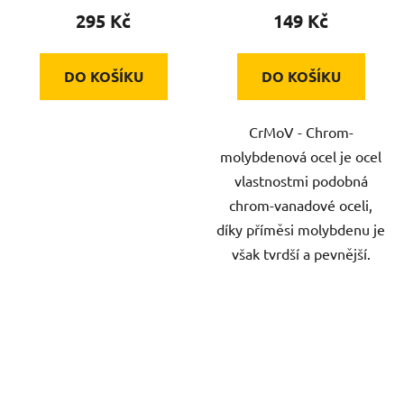
295 Kč
149 Kč
DO KOŠÍKU
DO KOŠÍKU
CrMoV - Chrom-
molybdenová ocel je ocel
vlastnostmi podobná
chrom-vanadové oceli,
díky příměsi molybdenu je
však tvrdší a pevnější.