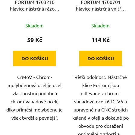
FORTUM 4703210
FORTUM 4700701
hlavice nástrčná rázová
hlavice nástrčná vnitřní
1/2", 10mm, L 78mm,
TORX 1/2", E 12, L
CrMoV
38mm
Skladem
Skladem
59 Kč
114 Kč
DO KOŠÍKU
DO KOŠÍKU
CrMoV - Chrom-
Větší odolnost. Nástrčné
molybdenová ocel je ocel
klíče Fortum jsou
vlastnostmi podobná
odlévané z chrom-
chrom-vanadové oceli,
vanadové oceli 61CrV5 a
díky příměsi molybdenu je
upravené na CNC strojích
však tvrdší a pevnější.
kalené v oleji a dokalné po
obvodu pro dosažení
optimální tvrdosti a...