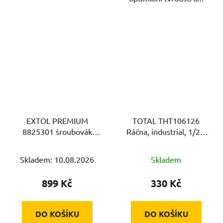
EXTOL PREMIUM
TOTAL THT106126
8825301 šroubovák
Ráčna, industrial, 1/2",
momentový na hroty,
260mm
1/4", 1-6Nm
Skladem: 10.08.2026
Skladem
899 Kč
330 Kč
DO KOŠÍKU
DO KOŠÍKU