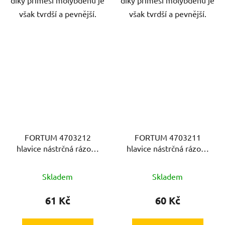
však tvrdší a pevnější.
však tvrdší a pevnější.
FORTUM 4703212
FORTUM 4703211
hlavice nástrčná rázová
hlavice nástrčná rázová
1/2", 12mm, L 78mm,
1/2", 11mm, L 78mm,
CrMoV
CrMoV
Skladem
Skladem
61 Kč
60 Kč