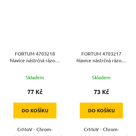
FORTUM 4703218
FORTUM 4703217
hlavice nástrčná rázová
hlavice nástrčná rázová
1/2", 18mm, L 78mm,
1/2", 17mm, L 78mm,
CrMoV
CrMoV
Skladem
Skladem
77 Kč
73 Kč
DO KOŠÍKU
DO KOŠÍKU
CrMoV - Chrom-
CrMoV - Chrom-