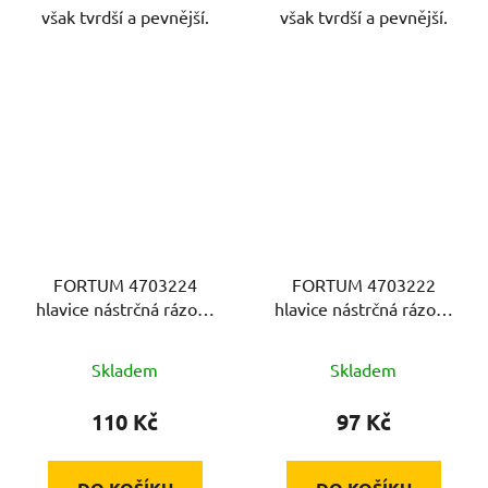
však tvrdší a pevnější.
však tvrdší a pevnější.
FORTUM 4703224
FORTUM 4703222
hlavice nástrčná rázová
hlavice nástrčná rázová
1/2", 24mm, L 78mm,
1/2", 22mm, L 78mm,
CrMoV
CrMoV
Skladem
Skladem
110 Kč
97 Kč