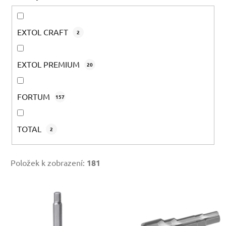
EXTOL CRAFT
2
EXTOL PREMIUM
20
FORTUM
157
TOTAL
2
Položek k zobrazení:
181
V
ý
p