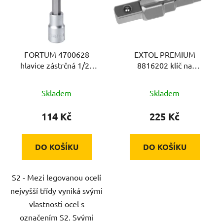
i
s
p
r
FORTUM 4700628
EXTOL PREMIUM
o
hlavice zástrčná 1/2"
8816202 klíč na
d
prodlouž. imbus, H 8, L
radiátory pětistupňový,
u
100mm
1/2"vnější čtyřhran, CrV
Skladem
Skladem
k
t
114 Kč
225 Kč
ů
DO KOŠÍKU
DO KOŠÍKU
S2 - Mezi legovanou ocelí
nejvyšší třídy vyniká svými
vlastnosti ocel s
označením S2. Svými