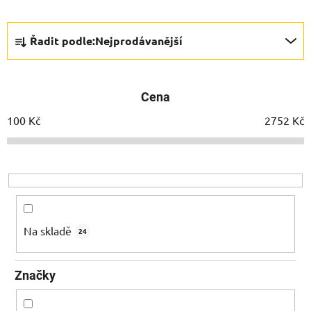
Ř
Řadit podle:
Nejprodávanější
a
z
e
Cena
n
í
100
Kč
2752
Kč
p
r
o
d
u
k
Na skladě
24
t
ů
Značky