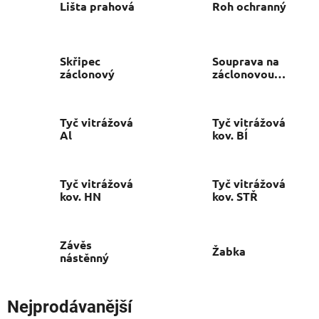
Lišta prahová
Roh ochranný
Skřipec
Souprava na
záclonový
záclonovou
tyč
Tyč vitrážová
Tyč vitrážová
Al
kov. BÍ
Tyč vitrážová
Tyč vitrážová
kov. HN
kov. STŘ
Závěs
Žabka
nástěnný
Nejprodávanější