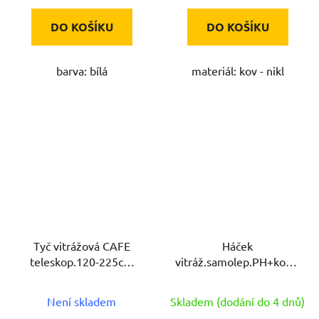
DO KOŠÍKU
DO KOŠÍKU
barva: bílá
materiál: kov - nikl
Tyč vitrážová CAFE
Háček
teleskop.120-225cm
vitráž.samolep.PH+kov.HN
kov.HN
70.03.4 (100ks)
Není skladem
Skladem (dodání do 4 dnů)