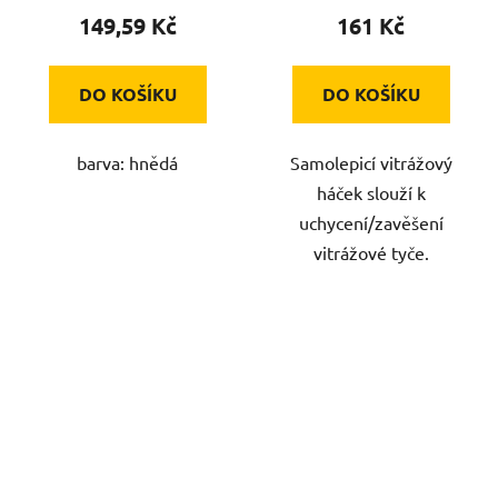
149,59 Kč
161 Kč
DO KOŠÍKU
DO KOŠÍKU
barva: hnědá
Samolepicí vitrážový
háček slouží k
uchycení/zavěšení
vitrážové tyče.