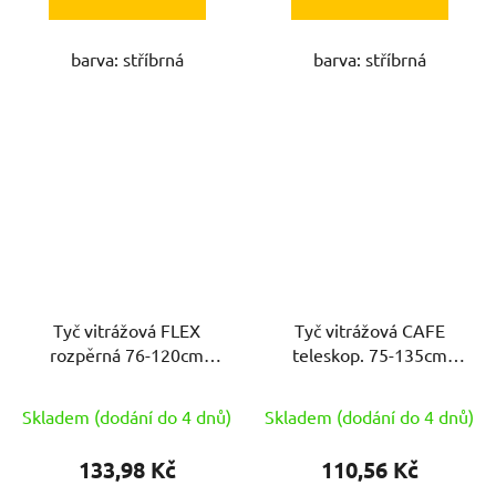
barva: stříbrná
barva: stříbrná
Tyč vitrážová FLEX
Tyč vitrážová CAFE
rozpěrná 76-120cm
teleskop. 75-135cm
kov.BÍ
kov.Ni
Skladem (dodání do 4 dnů)
Skladem (dodání do 4 dnů)
133,98 Kč
110,56 Kč