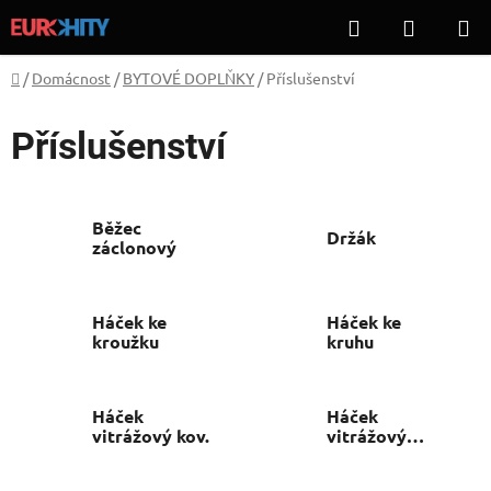
Přejít
Hledat
NÁKUP
na
KOŠÍK
obsah
Domů
/
Domácnost
/
BYTOVÉ DOPLŇKY
/
Příslušenství
Příslušenství
Běžec
Držák
záclonový
Háček ke
Háček ke
kroužku
kruhu
Háček
Háček
vitrážový kov.
vitrážový
samolepicí PH