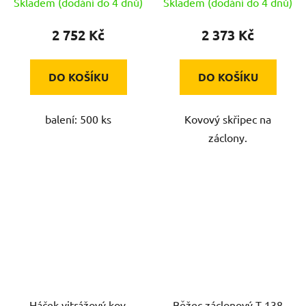
Skladem (dodání do 4 dnů)
Skladem (dodání do 4 dnů)
2 752 Kč
2 373 Kč
DO KOŠÍKU
DO KOŠÍKU
balení: 500 ks
Kovový skřipec na
záclony.
Háček vitrážový kov.
Běžec záclonový T 138