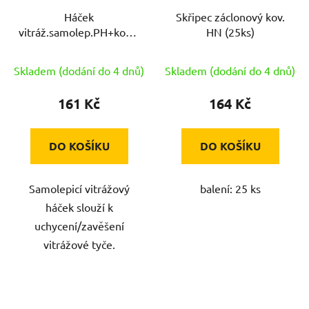
Háček
Skřipec záclonový kov.
vitráž.samolep.PH+kov.BÍ
HN (25ks)
70.01.4 (100ks)
Skladem (dodání do 4 dnů)
Skladem (dodání do 4 dnů)
161 Kč
164 Kč
DO KOŠÍKU
DO KOŠÍKU
Samolepicí vitrážový
balení: 25 ks
háček slouží k
uchycení/zavěšení
vitrážové tyče.