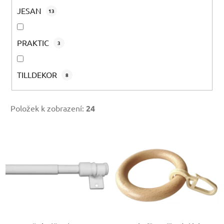
JESAN
13
PRAKTIC
3
TILLDEKOR
8
Položek k zobrazení:
24
V
ý
p
i
s
p
r