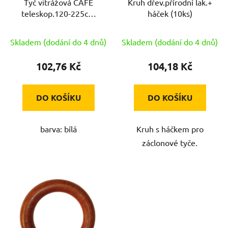
Tyč vitrážová CAFE
Kruh dřev.přírodní lak.+
o
teleskop.120-225cm
háček (10ks)
d
kov.BÍ
u
Skladem (dodání do 4 dnů)
Skladem (dodání do 4 dnů)
k
t
102,76 Kč
104,18 Kč
ů
DO KOŠÍKU
DO KOŠÍKU
barva: bílá
Kruh s háčkem pro
záclonové tyče.