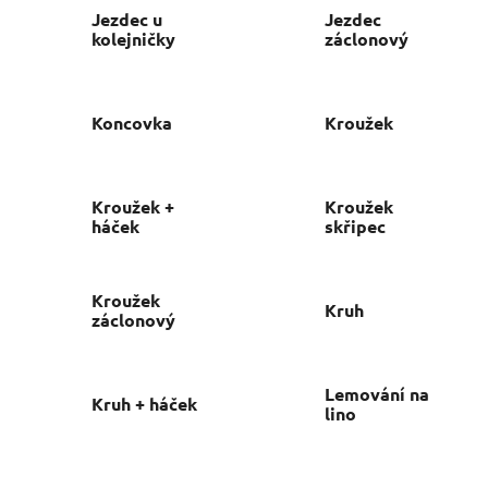
Jezdec u
Jezdec
kolejničky
záclonový
Koncovka
Kroužek
Kroužek +
Kroužek
háček
skřipec
Kroužek
Kruh
záclonový
Lemování na
Kruh + háček
lino