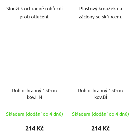
Slouží k ochranně rohů zdí
Plastový kroužek na
proti otlučení.
záclony se skřipcem.
Roh ochranný 150cm
Roh ochranný 150cm
kov.HN
kov.BÍ
Skladem (dodání do 4 dnů)
Skladem (dodání do 4 dnů)
214 Kč
214 Kč