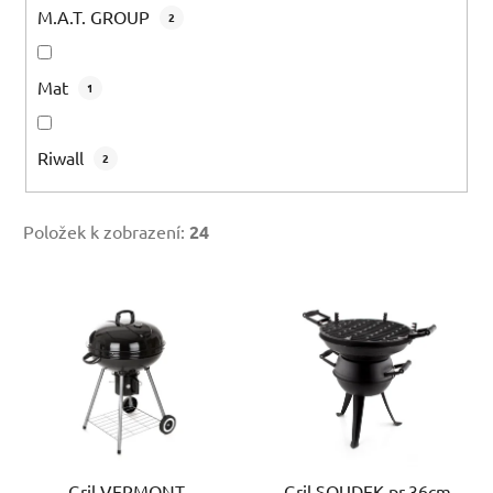
M.A.T. GROUP
2
Mat
1
Riwall
2
Položek k zobrazení:
24
V
ý
p
i
s
p
r
Gril VERMONT
Gril SOUDEK pr.36cm