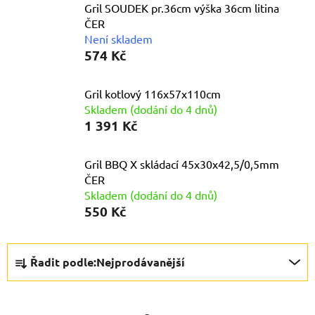
Gril SOUDEK pr.36cm výška 36cm litina
ČER
Není skladem
574 Kč
Gril kotlový 116x57x110cm
Skladem (dodání do 4 dnů)
1 391 Kč
Gril BBQ X skládací 45x30x42,5/0,5mm
ČER
Skladem (dodání do 4 dnů)
550 Kč
Ř
Řadit podle:
Nejprodávanější
a
z
e