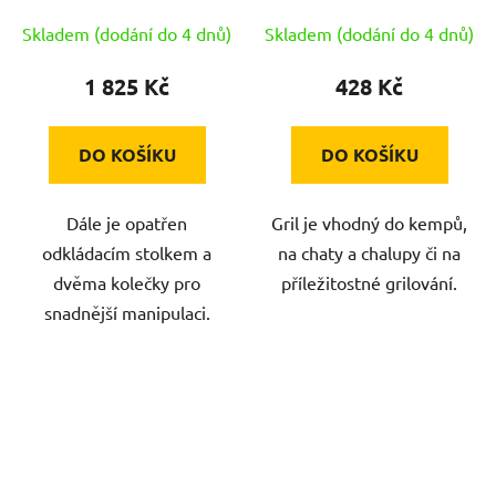
Skladem (dodání do 4 dnů)
Skladem (dodání do 4 dnů)
1 825 Kč
428 Kč
DO KOŠÍKU
DO KOŠÍKU
Dále je opatřen
Gril je vhodný do kempů,
odkládacím stolkem a
na chaty a chalupy či na
dvěma kolečky pro
příležitostné grilování.
snadnější manipulaci.