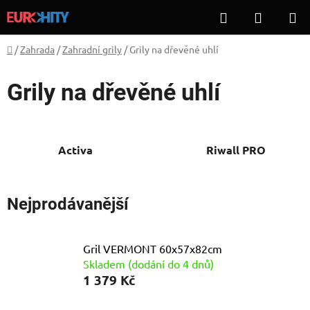
Přejít
Hledat
NÁKUP
na
KOŠÍK
obsah
Domů
/
Zahrada
/
Zahradní grily
/
Grily na dřevěné uhlí
Grily na dřevěné uhlí
Activa
Riwall PRO
Nejprodávanější
Gril VERMONT 60x57x82cm
Skladem (dodání do 4 dnů)
1 379 Kč