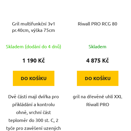
Gril multifunkční 3v1
Riwall PRO RCG 80
pr.40cm, výška 75cm
Skladem (dodání do 4 dnů)
Skladem
1 190 Kč
4 875 Kč
DO KOŠÍKU
DO KOŠÍKU
Dvě části mají dvířka pro
gril na dřevěné uhlí XXL
přikládání a kontrolu
Riwall PRO
ohně, vrchní část
teploměr do 300 st. C, 2
tyče pro zavěšení uzených