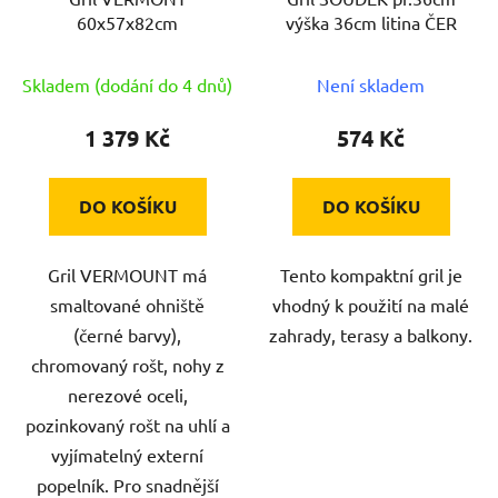
o
60x57x82cm
výška 36cm litina ČER
d
u
Skladem (dodání do 4 dnů)
Není skladem
k
t
1 379 Kč
574 Kč
ů
DO KOŠÍKU
DO KOŠÍKU
Gril VERMOUNT má
Tento kompaktní gril je
smaltované ohniště
vhodný k použití na malé
(černé barvy),
zahrady, terasy a balkony.
chromovaný rošt, nohy z
nerezové oceli,
pozinkovaný rošt na uhlí a
vyjímatelný externí
popelník. Pro snadnější