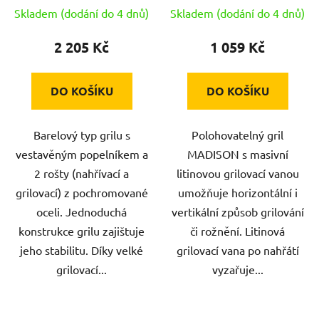
Skladem (dodání do 4 dnů)
Skladem (dodání do 4 dnů)
2 205 Kč
1 059 Kč
DO KOŠÍKU
DO KOŠÍKU
Barelový typ grilu s
Polohovatelný gril
vestavěným popelníkem a
MADISON s masivní
2 rošty (nahřívací a
litinovou grilovací vanou
grilovací) z pochromované
umožňuje horizontální i
oceli. Jednoduchá
vertikální způsob grilování
konstrukce grilu zajištuje
či rožnění. Litinová
jeho stabilitu. Díky velké
grilovací vana po nahřátí
grilovací...
vyzařuje...