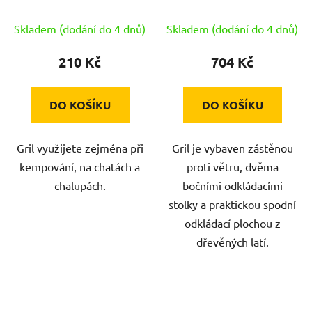
ocel.ohniště, zástěna,
rošt Cr
Skladem (dodání do 4 dnů)
Skladem (dodání do 4 dnů)
210 Kč
704 Kč
DO KOŠÍKU
DO KOŠÍKU
Gril využijete zejména při
Gril je vybaven zástěnou
kempování, na chatách a
proti větru, dvěma
chalupách.
bočními odkládacími
stolky a praktickou spodní
odkládací plochou z
dřevěných latí.