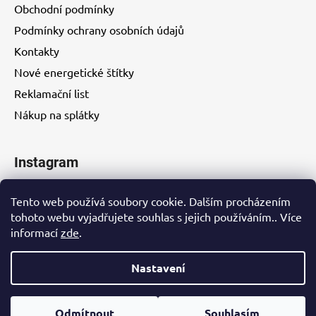
Obchodní podmínky
Podmínky ochrany osobních údajů
Kontakty
Nové energetické štítky
Reklamační list
Nákup na splátky
Instagram
Tento web používá soubory cookie. Dalším procházením
tohoto webu vyjadřujete souhlas s jejich používáním.. Více
informací
zde
.
Kontakty
Nastavení
Vytvořil Shoptet
Odmítnout
Souhlasím