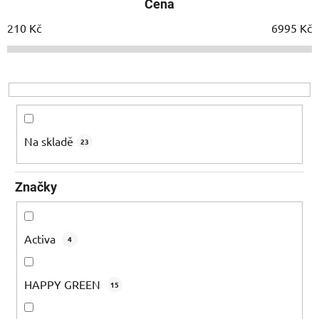
Cena
n
í
210
Kč
6995
Kč
p
r
o
d
u
k
Na skladě
23
t
ů
Značky
Activa
4
HAPPY GREEN
15