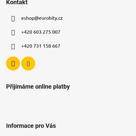
d
Kontakt
p
a
a
c
eshop
@
eurohity.cz
t
í
p
í
+420 603 275 007
r
v
+420 731 158 667
k
y
v
ý
p
i
Přijímáme online platby
s
u
Informace pro Vás