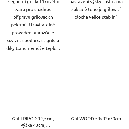
elegantní gril kufříkového
nastavení výšky roštu a na
tvaru pro snadnou
základě toho je grilovací
přípravu grilovacích
plocha velice stabilní.
pokrmů. Uzavíratelné
provedení umožňuje
uzavřít spodní část grilu a
díky tomu nemůže teplo...
Gril TRIPOD 32,5cm,
Gril WOOD 53x33x70cm
výška 43cm,