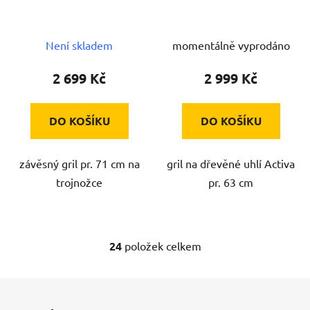
Není skladem
momentálně vyprodáno
2 699 Kč
2 999 Kč
DO KOŠÍKU
DO KOŠÍKU
závěsný gril pr. 71 cm na
gril na dřevěné uhlí Activa
trojnožce
pr. 63 cm
24
položek celkem
O
v
l
Z
á
á