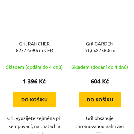
Gril RANCHER
Gril GARDEN
82x72x90cm ČER
51,6x27x80cm
Skladem (dodání do 4 dnů)
Skladem (dodání do 4 dnů)
1 396 Kč
604 Kč
DO KOŠÍKU
DO KOŠÍKU
Gril využijete zejména při
Gril obsahuje
kempování, na chatách a
chromovanou nahřívací
chalupách.
mřížku.