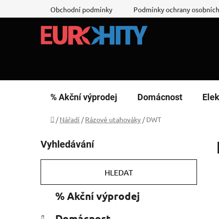
Přejít
Obchodní podmínky
Podmínky ochrany osobních
na
obsah
% Akční výprodej
Domácnost
Elek
Domů
/
Nářadí
/
Rázové utahováky
/
DWT
P
Vyhledávání
o
s
t
HLEDAT
r
K
Přeskočit
% Akční výprodej
a
a
kategorie
n
t
Domácnost