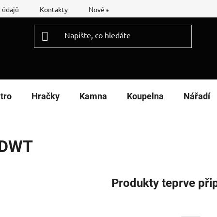
 údajů
Kontakty
Nové energetické štítky
Reklamační
tro
Hračky
Kamna
Koupelna
Nářadí
DWT
Produkty teprve při