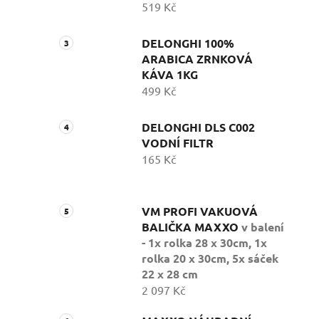
519 Kč
DELONGHI 100%
ARABICA ZRNKOVÁ
KÁVA 1KG
499 Kč
DELONGHI DLS C002
VODNÍ FILTR
165 Kč
VM PROFI VAKUOVÁ
BALIČKA MAXXO
v balení
- 1x rolka 28 x 30cm, 1x
rolka 20 x 30cm, 5x sáček
22 x 28 cm
2 097 Kč