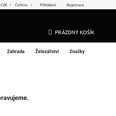
Přihlášení
Registrace
CZK
Čeština
 list
Nákup na splátky
PRÁZDNÝ KOŠÍK
NÁKUPNÍ
KOŠÍK
Zahrada
Železářství
Značky
pravujeme.