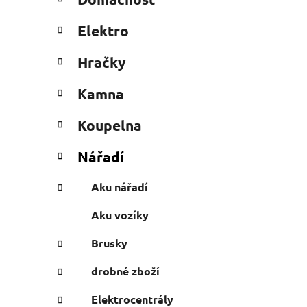
e
n
g
í
Elektro
o
p
r
a
Hračky
i
n
e
Kamna
e
l
Koupelna
Nářadí
Aku nářadí
Aku vozíky
Brusky
drobné zboží
Elektrocentrály