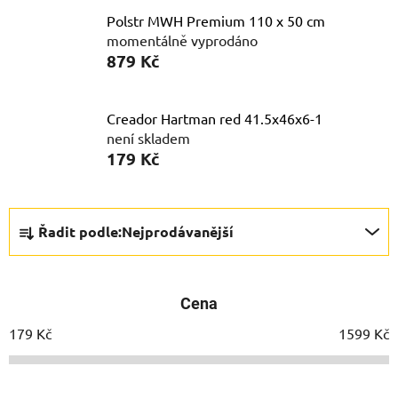
Polstr MWH Premium 110 x 50 cm
momentálně vyprodáno
879 Kč
Creador Hartman red 41.5x46x6-1
není skladem
179 Kč
Ř
Řadit podle:
Nejprodávanější
a
z
e
Cena
n
í
179
Kč
1599
Kč
p
r