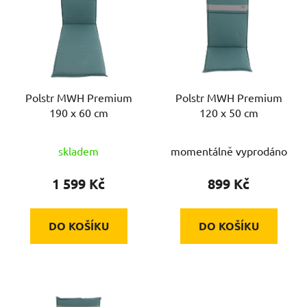
p
i
s
p
r
Polstr MWH Premium
Polstr MWH Premium
o
190 x 60 cm
120 x 50 cm
d
u
skladem
momentálně vyprodáno
k
t
1 599 Kč
899 Kč
ů
DO KOŠÍKU
DO KOŠÍKU