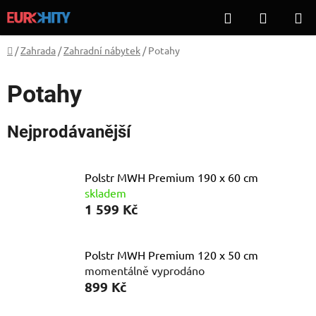
Přejít
Hledat
NÁKUP
na
KOŠÍK
obsah
Domů
/
Zahrada
/
Zahradní nábytek
/
Potahy
Potahy
Nejprodávanější
Polstr MWH Premium 190 x 60 cm
skladem
1 599 Kč
Polstr MWH Premium 120 x 50 cm
momentálně vyprodáno
899 Kč