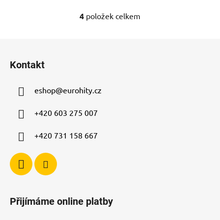
4
položek celkem
O
v
l
Z
á
á
d
Kontakt
p
a
a
c
eshop
@
eurohity.cz
t
í
p
í
+420 603 275 007
r
v
+420 731 158 667
k
y
v
ý
p
i
Přijímáme online platby
s
u