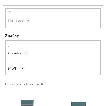
o
d
u
k
Na skladě
0
t
ů
Značky
Creador
1
MWH
3
Položek k zobrazení:
4
V
ý