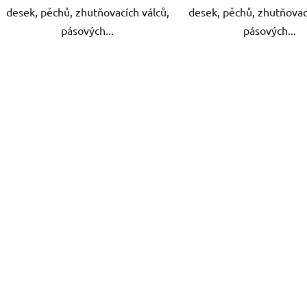
desek, pěchů, zhutňovacích válců,
desek, pěchů, zhutňovac
pásových...
pásových...
O
v
l
á
d
a
c
í
p
r
v
k
y
v
ý
p