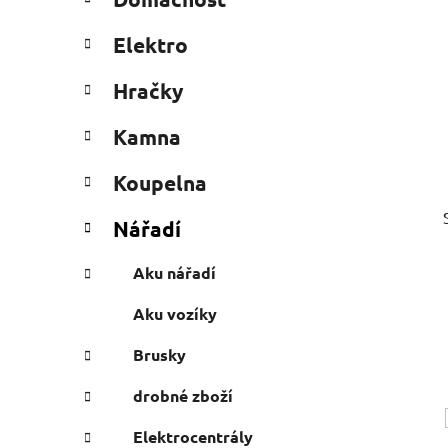
e
n
g
í
Elektro
o
p
r
a
Hračky
i
n
e
Kamna
e
l
Koupelna
Nářadí
Aku nářadí
Aku vozíky
Brusky
drobné zboží
Elektrocentrály