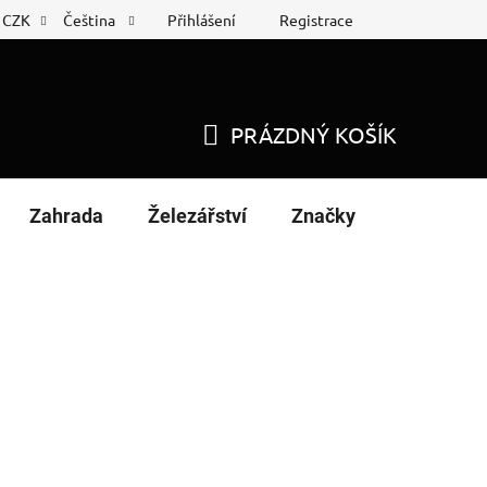
Přihlášení
Registrace
CZK
Čeština
 list
Nákup na splátky
PRÁZDNÝ KOŠÍK
NÁKUPNÍ
KOŠÍK
Zahrada
Železářství
Značky