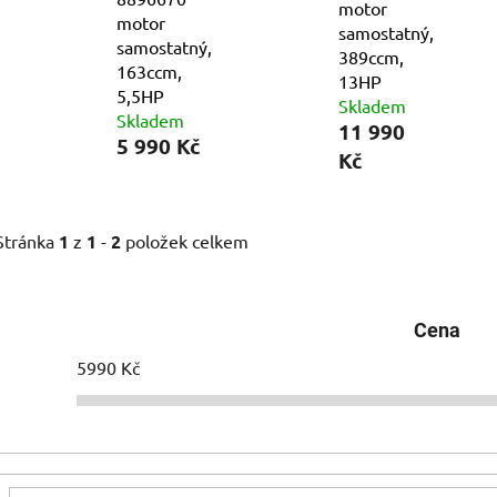
motor
motor
samostatný,
samostatný,
389ccm,
163ccm,
13HP
5,5HP
Skladem
Skladem
11 990
5 990 Kč
Kč
Stránka
1
z
1
-
2
položek celkem
Cena
5990
Kč