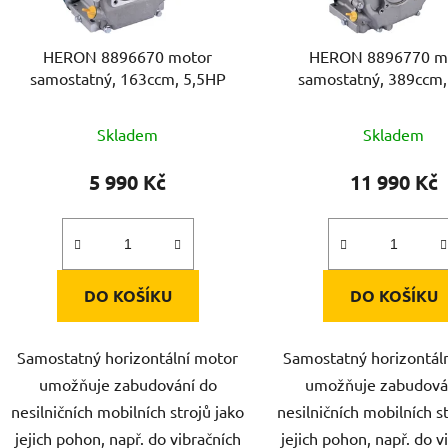
o
d
HERON 8896670 motor
HERON 8896770 m
u
samostatný, 163ccm, 5,5HP
samostatný, 389ccm
k
t
Skladem
Skladem
ů
5 990 Kč
11 990 Kč
DO KOŠÍKU
DO KOŠÍKU
Samostatný horizontální motor
Samostatný horizontál
umožňuje zabudování do
umožňuje zabudová
nesilničních mobilních strojů jako
nesilničních mobilních s
jejich pohon, např. do vibračních
jejich pohon, např. do v