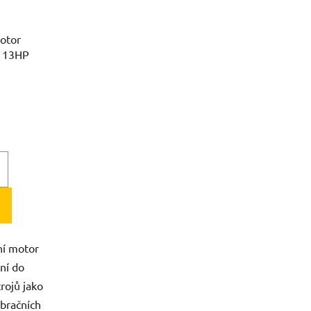
otor
, 13HP
ní motor
ní do
trojů jako
ibračních