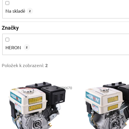
Na skladě
2
Značky
HERON
2
Položek k zobrazení:
2
V
Kód:
8896670
K
ý
p
s
p
r