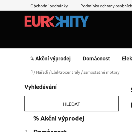
Přejít
Obchodní podmínky
Podmínky ochrany osobních
na
obsah
% Akční výprodej
Domácnost
Elek
Domů
/
Nářadí
/
Elektrocentrály
/
samostatné motory
P
Vyhledávání
o
s
t
HLEDAT
r
K
Přeskočit
% Akční výprodej
a
a
kategorie
n
t
Domácnost