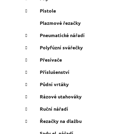
Pistole
Plazmové řezačky
Pneumatické nářadí
Polyfúzní svářečky
Přesívače
Příslušenství
Půdní vrtáky
Rázové utahováky
Ruční nářadí
Řezačky na dlažbu
Sady el. nářadí