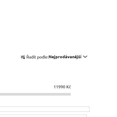
Ř
Nejprodávanější
Řadit podle:
a
z
e
n
í
11990
Kč
p
r
o
d