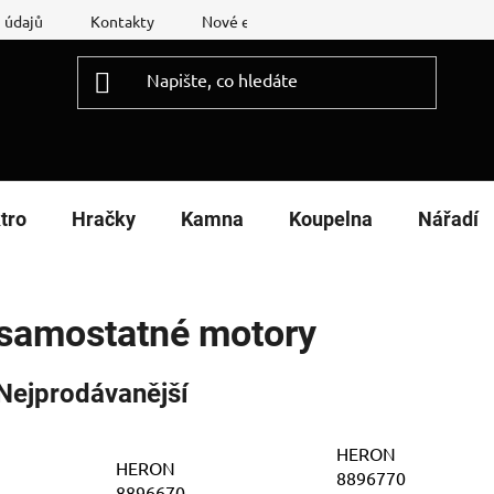
 údajů
Kontakty
Nové energetické štítky
Reklamační
tro
Hračky
Kamna
Koupelna
Nářadí
samostatné motory
Nejprodávanější
HERON
HERON
8896770
8896670