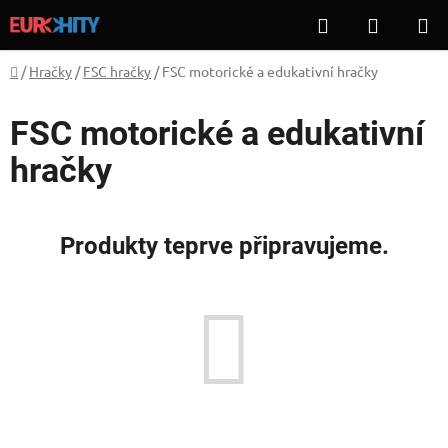
Přejít
Hledat
NÁKUP
na
KOŠÍK
obsah
Domů
/
Hračky
/
FSC hračky
/
FSC motorické a edukativní hračky
FSC motorické a edukativní
hračky
Produkty teprve připravujeme.