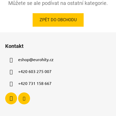
Můžete se ale podívat na ostatní kategorie.
ZPĚT DO OBCHODU
Z
á
Kontakt
p
a
eshop
@
eurohity.cz
t
í
+420 603 275 007
+420 731 158 667