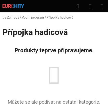
Přejít
Hledat
NÁKUP
na
KOŠÍK
obsah
Domů
/
Zahrada
/
Vodní program
/
Přípojka hadicová
Přípojka hadicová
Produkty teprve připravujeme.
Můžete se ale podívat na ostatní kategorie.