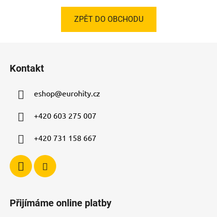
ZPĚT DO OBCHODU
Z
á
Kontakt
p
a
eshop
@
eurohity.cz
t
í
+420 603 275 007
+420 731 158 667
Přijímáme online platby