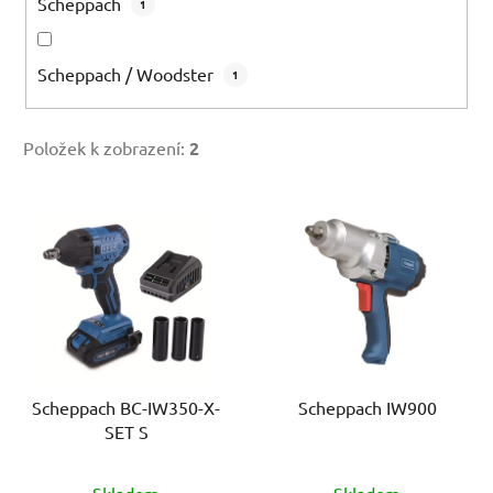
Scheppach
1
Scheppach / Woodster
1
Položek k zobrazení:
2
V
ý
p
i
s
p
r
Scheppach BC-IW350-X-
Scheppach IW900
o
SET S
d
u
Skladem
Skladem