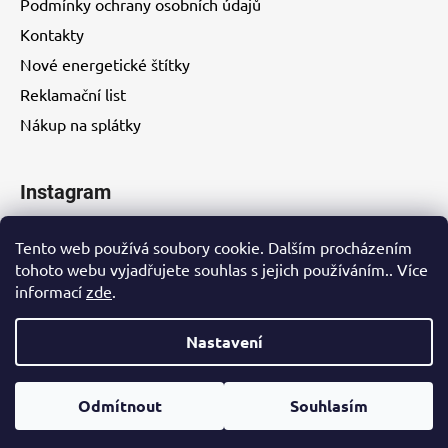
Podmínky ochrany osobních údajů
Kontakty
Nové energetické štítky
Reklamační list
Nákup na splátky
Instagram
Tento web používá soubory cookie. Dalším procházením
tohoto webu vyjadřujete souhlas s jejich používáním.. Více
informací
zde
.
Kontakty
Nastavení
Vytvořil Shoptet
Odmítnout
Souhlasím
Copyright 2026
EUROHITY s.r.o.
. Všechna práva
vyhrazena.
Upravit nastavení cookies