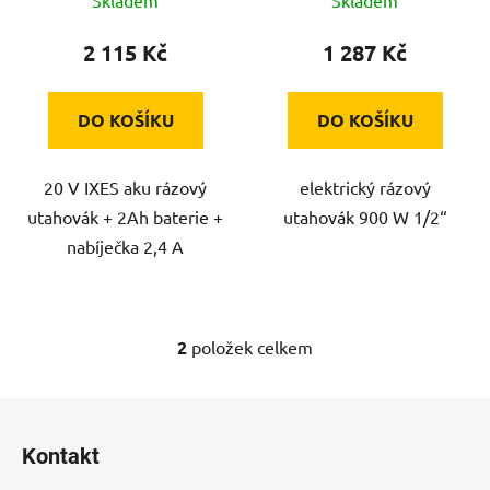
k
t
2 115 Kč
1 287 Kč
ů
DO KOŠÍKU
DO KOŠÍKU
20 V IXES aku rázový
elektrický rázový
utahovák + 2Ah baterie +
utahovák 900 W 1/2“
nabíječka 2,4 A
2
položek celkem
O
v
l
Z
á
á
d
Kontakt
p
a