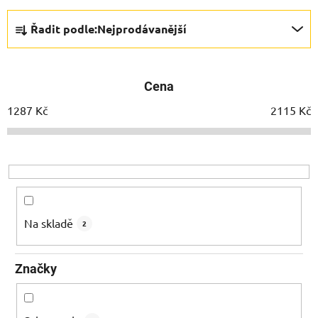
Ř
Řadit podle:
Nejprodávanější
a
z
e
Cena
n
í
1287
Kč
2115
Kč
p
r
o
d
u
k
Na skladě
2
t
ů
Značky