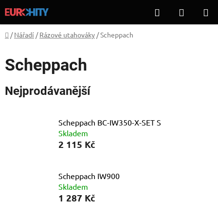
Přejít
Hledat
NÁKUP
na
KOŠÍK
obsah
Domů
/
Nářadí
/
Rázové utahováky
/
Scheppach
Scheppach
Nejprodávanější
Scheppach BC-IW350-X-SET S
Skladem
2 115 Kč
Scheppach IW900
Skladem
1 287 Kč