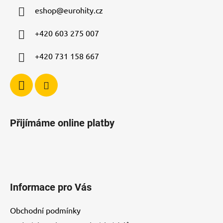
a
c
eshop
@
eurohity.cz
t
í
p
í
+420 603 275 007
r
v
+420 731 158 667
k
y
v
ý
p
i
Přijímáme online platby
s
u
Informace pro Vás
Obchodní podmínky