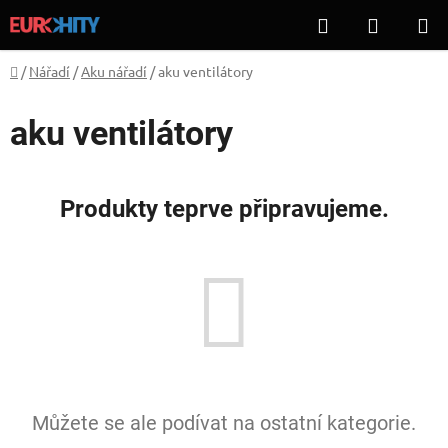
Přejít
Hledat
NÁKUP
na
KOŠÍK
obsah
Domů
/
Nářadí
/
Aku nářadí
/
aku ventilátory
aku ventilátory
Produkty teprve připravujeme.
Můžete se ale podívat na ostatní kategorie.