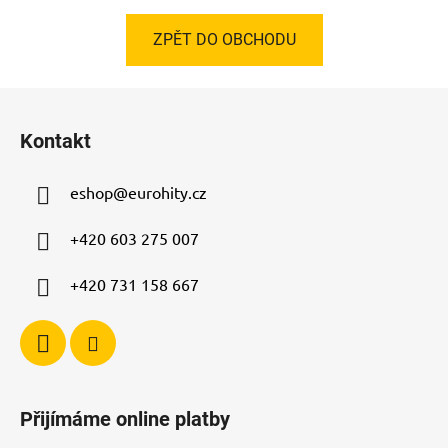
ZPĚT DO OBCHODU
Z
á
Kontakt
p
a
eshop
@
eurohity.cz
t
í
+420 603 275 007
+420 731 158 667
Přijímáme online platby