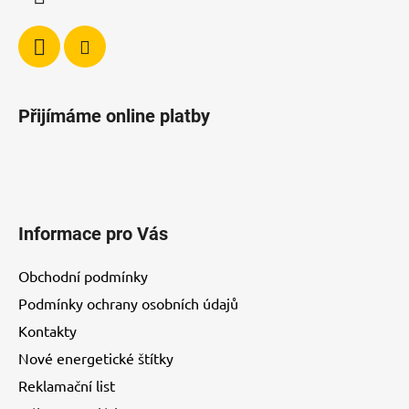
k
y
v
ý
p
i
Přijímáme online platby
s
u
Informace pro Vás
Obchodní podmínky
Podmínky ochrany osobních údajů
Kontakty
Nové energetické štítky
Reklamační list