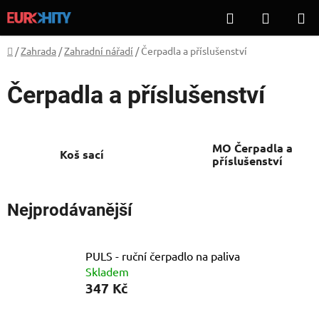
Přejít
Hledat
NÁKUP
na
KOŠÍK
obsah
Domů
/
Zahrada
/
Zahradní nářadí
/
Čerpadla a příslušenství
Čerpadla a příslušenství
MO Čerpadla a
Koš sací
příslušenství
Nejprodávanější
PULS - ruční čerpadlo na paliva
Skladem
347 Kč