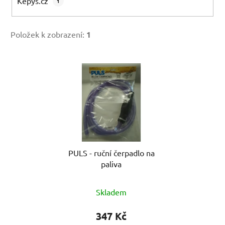
Kepys.cz
1
Položek k zobrazení:
1
V
ý
p
i
s
p
r
PULS - ruční čerpadlo na
o
paliva
d
u
Skladem
k
t
347 Kč
ů