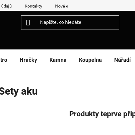
 údajů
Kontakty
Nové energetické štítky
Reklamační
tro
Hračky
Kamna
Koupelna
Nářadí
Sety aku
Produkty teprve při