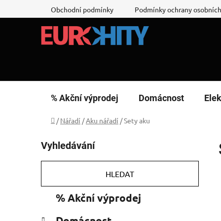
Přejít
Obchodní podmínky
Podmínky ochrany osobních
na
obsah
% Akční výprodej
Domácnost
Elek
Domů
/
Nářadí
/
Aku nářadí
/
Sety aku
P
Vyhledávání
o
s
t
HLEDAT
r
K
Přeskočit
% Akční výprodej
a
a
kategorie
n
t
Domácnost