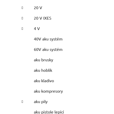
20 V
20 V IXES
4 V
40V aku systém
60V aku systém
aku brusky
aku hoblík
aku kladivo
aku kompresory
aku pily
aku pistole lepící