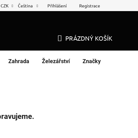
Přihlášení
Registrace
CZK
Čeština
 list
Nákup na splátky
PRÁZDNÝ KOŠÍK
NÁKUPNÍ
KOŠÍK
Zahrada
Železářství
Značky
pravujeme.