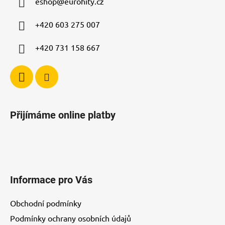
eshop
@
eurohity.cz
t
í
p
í
+420 603 275 007
r
v
+420 731 158 667
k
y
v
ý
p
i
Přijímáme online platby
s
u
Informace pro Vás
Obchodní podmínky
Podmínky ochrany osobních údajů