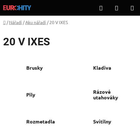
Přejít
Hledat
NÁKUP
na
KOŠÍK
obsah
Domů
/
Nářadí
/
Aku nářadí
/
20 V IXES
20 V IXES
Brusky
Kladiva
Rázové
Pily
utahováky
Rozmetadla
Svítilny