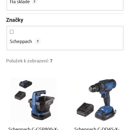
k
Na skladě
7
t
ů
Značky
Scheppach
7
Položek k zobrazení:
7
V
ý
p
i
s
p
r
Scheppach C-GSP800-X-
Scheppach C-DD45-X-