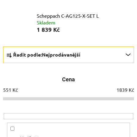
Scheppach C-AG125-X-SET L
Skladem
1 839 Kč
Ř
Řadit podle:
Nejprodávanější
a
z
e
Cena
n
í
551
Kč
1839
Kč
p
r
o
d
u