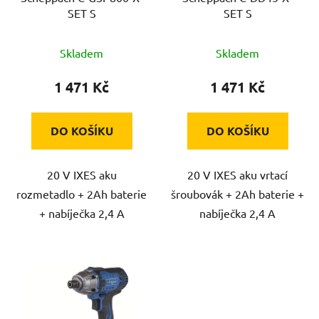
o
SET S
SET S
d
u
Skladem
Skladem
k
t
1 471 Kč
1 471 Kč
ů
DO KOŠÍKU
DO KOŠÍKU
20 V IXES aku
20 V IXES aku vrtací
rozmetadlo + 2Ah baterie
šroubovák + 2Ah baterie +
+ nabíječka 2,4 A
nabíječka 2,4 A