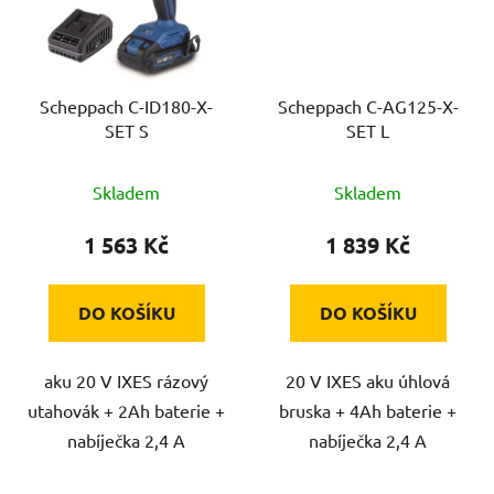
Scheppach C-ID180-X-
Scheppach C-AG125-X-
SET S
SET L
Skladem
Skladem
1 563 Kč
1 839 Kč
DO KOŠÍKU
DO KOŠÍKU
aku 20 V IXES rázový
20 V IXES aku úhlová
utahovák + 2Ah baterie +
bruska + 4Ah baterie +
nabíječka 2,4 A
nabíječka 2,4 A