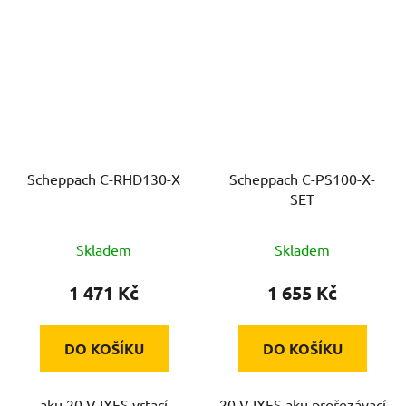
Scheppach C-RHD130-X
Scheppach C-PS100-X-
SET
Skladem
Skladem
1 471 Kč
1 655 Kč
DO KOŠÍKU
DO KOŠÍKU
aku 20 V IXES vrtací
20 V IXES aku prořezávací