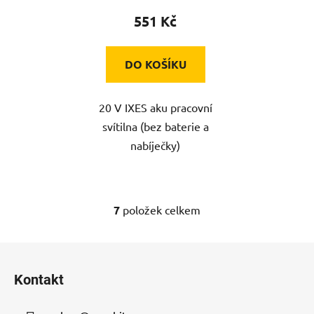
551 Kč
DO KOŠÍKU
20 V IXES aku pracovní
svítilna (bez baterie a
nabíječky)
7
položek celkem
O
v
l
Z
á
á
d
Kontakt
p
a
a
c