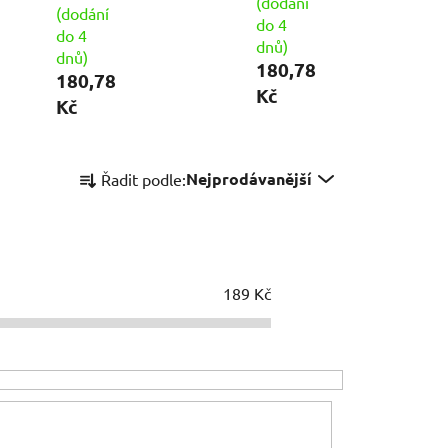
(dodání
(dodání
do 4
do 4
dnů)
dnů)
180,78
180,78
Kč
Kč
Ř
Nejprodávanější
Řadit podle:
a
z
e
n
í
189
Kč
p
r
o
d
u