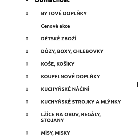
e
n
g
í
BYTOVÉ DOPLŇKY
o
p
r
Cenové akce
a
i
n
e
DĚTSKÉ ZBOŽÍ
e
l
DÓZY, BOXY, CHLEBOVKY
KOŠE, KOŠÍKY
KOUPELNOVÉ DOPLŇKY
KUCHYŇSKÉ NÁČINÍ
KUCHYŇSKÉ STROJKY A MLÝNKY
LŽÍCE NA OBUV, REGÁLY,
STOJANY
MÍSY, MISKY