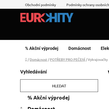
Přejít
Obchodní podmínky
Podmínky ochrany osobních
na
obsah
% Akční výprodej
Domácnost
Elek
Domů
/
Domácnost
/
POTŘEBY PRO PEČENÍ
/
Vykrajovačky
P
Vyhledávání
o
s
t
HLEDAT
r
K
Přeskočit
% Akční výprodej
a
a
kategorie
n
t
Domácnost