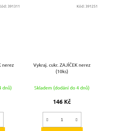
Kód:
391311
Kód:
391251
ez
Vykraj. cukr. ZAJÍČEK nerez
(10ks)
4 dnů)
Skladem (dodání do 4 dnů)
146 Kč