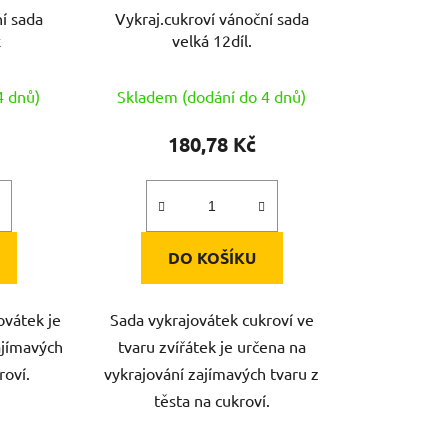
í sada
Vykraj.cukroví vánoční sada
x
velká 12díl.
4 dnů)
Skladem (dodání do 4 dnů)
180,78 Kč
DO KOŠÍKU
ovátek je
Sada vykrajovátek cukroví ve
ajímavých
tvaru zvířátek je určena na
roví.
vykrajování zajímavých tvaru z
těsta na cukroví.