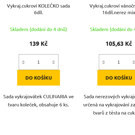
d
Vykraj.cukroví KOLEČKO sada
Vykraj.cukroví vánočn
u
6díl.
16díl.nerez mi
k
t
Skladem (dodání do 4 dnů)
Skladem (dodání do 
ů
139 Kč
105,63 Kč
DO KOŠÍKU
DO KOŠÍKU
Sada vykrajovátek CULINARIA ve
Sada nerezových vykraj
tvaru koleček, obsahuje 6 ks.
určená na vykrajování z
tvarů z těsta na cuk