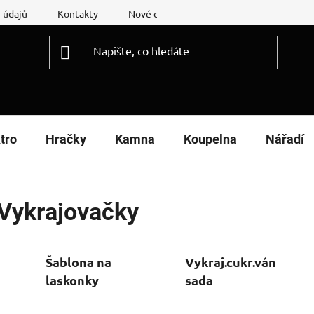
 údajů
Kontakty
Nové energetické štítky
Reklamační
tro
Hračky
Kamna
Koupelna
Nářadí
Vykrajovačky
Šablona na
Vykraj.cukr.vánoční
laskonky
sada