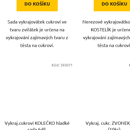
DO KOŠÍKU
DO KOŠÍKU
Sada vykrajovátek cukroví ve
Nerezové vykrajovátko
tvaru zvířátek je určena na
KOSTELÍK je určen
vykrajování zajímavých tvaru z
vykrajování zajímavých
těsta na cukroví.
těsta na cukroví
Kód:
393071
Vykraj.cukroví KOLEČKO hladké
Vykraj. cukr. ZVONEK
sada 6díl.
(10ks)