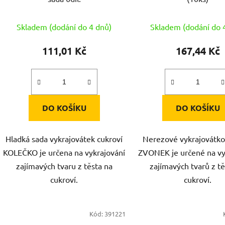
Skladem (dodání do 4 dnů)
Skladem (dodání do 
111,01 Kč
167,44 Kč
DO KOŠÍKU
DO KOŠÍKU
Hladká sada vykrajovátek cukroví
Nerezové vykrajovátko
KOLEČKO je určena na vykrajování
ZVONEK je určené na vy
zajímavých tvaru z těsta na
zajímavých tvarů z tě
cukroví.
cukroví.
Kód:
391221