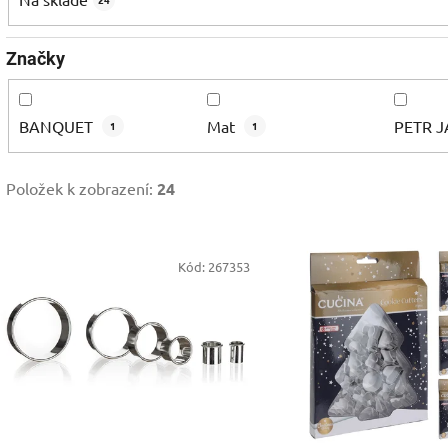
Značky
BANQUET
Mat
PETR 
1
1
Položek k zobrazení:
24
V
Kód:
267353
ý
p
s
p
r
o