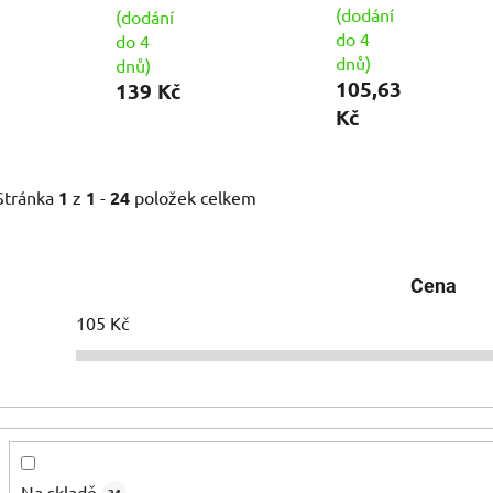
(dodání
(dodání
do 4
do 4
dnů)
dnů)
105,63
139 Kč
Kč
Stránka
1
z
1
-
24
položek celkem
Cena
105
Kč
Na skladě
24