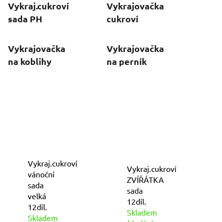
Vykraj.cukroví
Vykrajovačka
sada PH
cukroví
Vykrajovačka
Vykrajovačka
na koblihy
na perník
Vykraj.cukroví
Vykraj.cukroví
vánoční
ZVÍŘÁTKA
sada
sada
velká
12díl.
12díl.
Skladem
Skladem