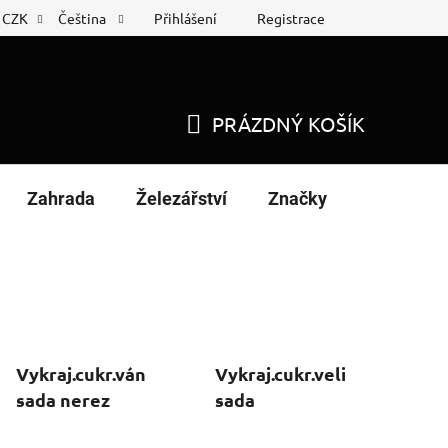
Přihlášení
Registrace
CZK
Čeština
 list
Nákup na splátky
PRÁZDNÝ KOŠÍK
NÁKUPNÍ
KOŠÍK
Zahrada
Železářství
Značky
Vykraj.cukr.vánoční
Vykraj.cukr.velikonoční
sada nerez
sada