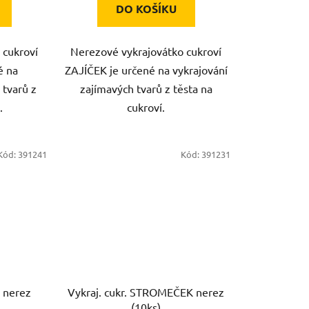
DO KOŠÍKU
 cukroví
Nerezové vykrajovátko cukroví
é na
ZAJÍČEK je určené na vykrajování
 tvarů z
zajímavých tvarů z těsta na
.
cukroví.
Kód:
391241
Kód:
391231
 nerez
Vykraj. cukr. STROMEČEK nerez
(10ks)