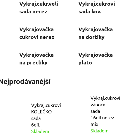
Vykraj.cukr.velikonoční
Vykraj.cukroví
sada nerez
sada kov.
Vykrajovačka
Vykrajovačka
cukroví nerez
na dortíky
Vykrajovačka
Vykrajovačka
na preclíky
plato
Nejprodávanější
Vykraj.cukroví
vánoční
Vykraj.cukroví
sada
KOLEČKO
16díl.nerez
sada
mix
6díl.
Skladem
Skladem