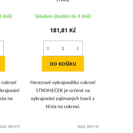
4 dnů)
Skladem (dodání do 4 dnů)
181,81 Kč
DO KOŠÍKU
 cukroví
Nerezové vykrajovátko cukroví
krajování
STROMEČEK je určené na
sta na
vykrajování zajímavých tvarů z
těsta na cukroví.
Kód:
391211
Kód:
391131