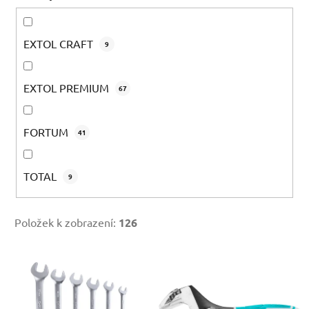
EXTOL CRAFT
9
EXTOL PREMIUM
67
FORTUM
41
TOTAL
9
Položek k zobrazení:
126
V
ý
p