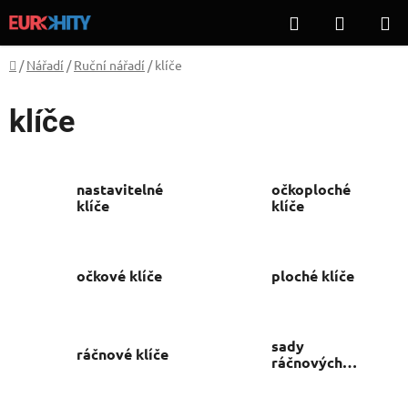
Přejít
Hledat
NÁKUP
na
KOŠÍK
obsah
Domů
/
Nářadí
/
Ruční nářadí
/
klíče
klíče
nastavitelné
očkoploché
klíče
klíče
očkové klíče
ploché klíče
sady
ráčnové klíče
ráčnových
klíčů