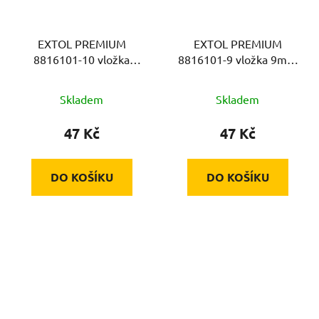
EXTOL PREMIUM
EXTOL PREMIUM
8816101-10 vložka
8816101-9 vložka 9mm
10mm k sadě 8816101,
k sadě 8816101, na klíč
na klíč 14mm, CrV
14mm, CrV
Skladem
Skladem
47 Kč
47 Kč
DO KOŠÍKU
DO KOŠÍKU