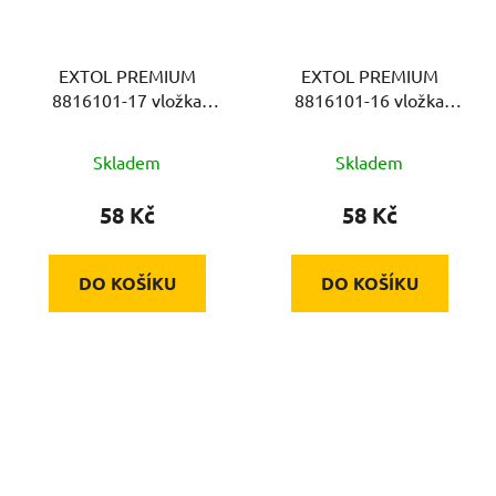
EXTOL PREMIUM
EXTOL PREMIUM
8816101-17 vložka
8816101-16 vložka
17mm k sadě 8816101
16mm k sadě 8816101,
na klíč 19mm, CrV
Skladem
Skladem
58 Kč
58 Kč
DO KOŠÍKU
DO KOŠÍKU