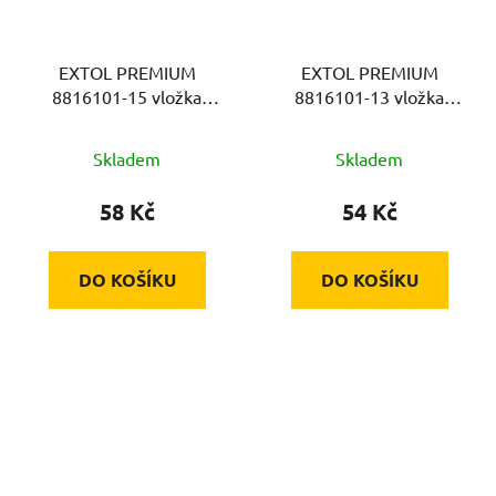
EXTOL PREMIUM
EXTOL PREMIUM
8816101-15 vložka
8816101-13 vložka
15mm k sadě 8816101,
13mm k sadě 8816101,
na klíč 19mm, CrV
na klíč 19mm, CrV
Skladem
Skladem
58 Kč
54 Kč
DO KOŠÍKU
DO KOŠÍKU