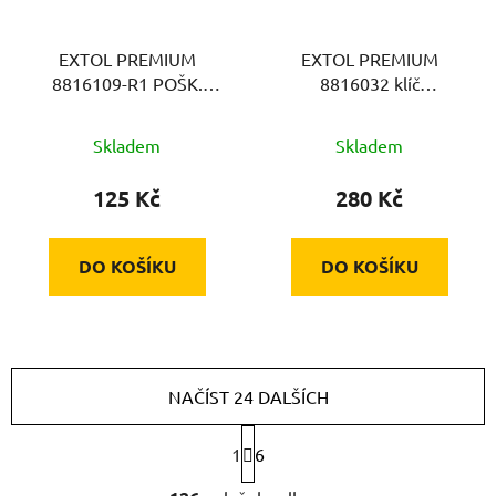
EXTOL PREMIUM
EXTOL PREMIUM
8816109-R1 POŠK.
8816032 klíč
OBAL ráčnový klíč
očkoplochý, 32mm
očko/plochý 9mm, ráčna
Skladem
Skladem
72zubů
125 Kč
280 Kč
DO KOŠÍKU
DO KOŠÍKU
NAČÍST 24 DALŠÍCH
S
1
6
t
r
O