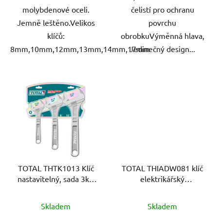
molybdenové oceli.
čelistí pro ochranu
Jemně leštěno.Velikos
povrchu
klíčů:
obrobkuVýměnná hlava,
8mm,10mm,12mm,13mm,14mm,17mm
Jedinečný design...
TOTAL THTK1013 Klíč
TOTAL THIADW081 klíč
nastavitelný, sada 3ks,
elektrikářský
carbon steel
nastavitelný, 200mm,
1000V, industrial
Skladem
Skladem