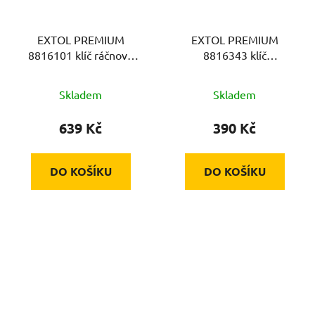
EXTOL PREMIUM
EXTOL PREMIUM
8816101 klíč ráčnový
8816343 klíč
tvarovaný a vložky, sada
multifunkční
11ks, 8-19mm, CrV
samonastavitelný, 10-
Skladem
Skladem
26mm/26-44mm, 41Cr4
639 Kč
390 Kč
DO KOŠÍKU
DO KOŠÍKU