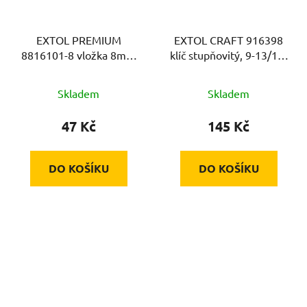
EXTOL PREMIUM
EXTOL CRAFT 916398
8816101-8 vložka 8mm
klíč stupňovitý, 9-13/14-
k sadě 8816101, na klíč
22mm
14mm, CrV
Skladem
Skladem
47 Kč
145 Kč
DO KOŠÍKU
DO KOŠÍKU