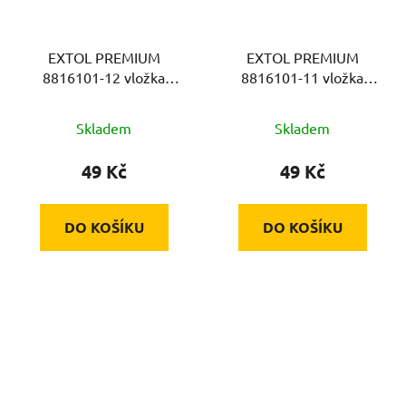
EXTOL PREMIUM
EXTOL PREMIUM
8816101-12 vložka
8816101-11 vložka
12mm k sadě 8816101,
11mm k sadě 8816101,
na klíč 14mm, CrV
na klíč 14mm, CrV
Skladem
Skladem
49 Kč
49 Kč
DO KOŠÍKU
DO KOŠÍKU