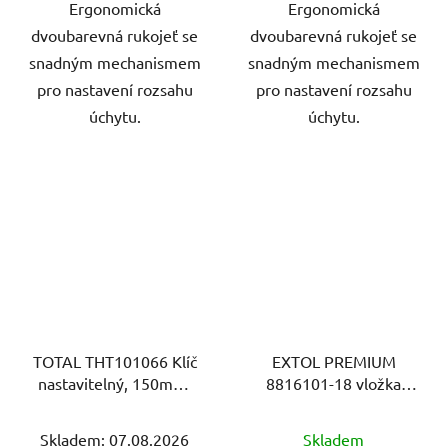
Ergonomická
Ergonomická
dvoubarevná rukojeť se
dvoubarevná rukojeť se
snadným mechanismem
snadným mechanismem
pro nastavení rozsahu
pro nastavení rozsahu
úchytu.
úchytu.
TOTAL THT101066 Klíč
EXTOL PREMIUM
nastavitelný, 150mm,
8816101-18 vložka
CrV
18mm k sadě 8816101,
na klíč 19mm, CrV
Skladem: 07.08.2026
Skladem