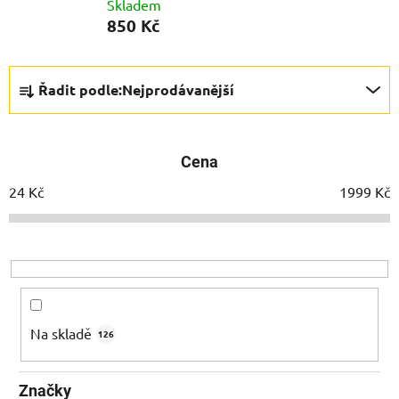
Skladem
850 Kč
Ř
Řadit podle:
Nejprodávanější
a
z
e
Cena
n
í
24
Kč
1999
Kč
p
r
o
d
u
k
Na skladě
126
t
ů
Značky