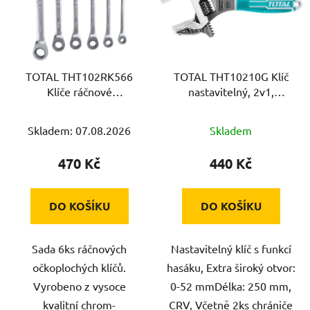
i
s
p
r
TOTAL THT102RK566
TOTAL THT10210G Klíč
o
Klíče ráčnové
nastavitelný, 2v1,
d
očkoploché, sada 6ks, 8-
250mm, industrial
u
17mm, industrial
Skladem: 07.08.2026
Skladem
k
t
470 Kč
440 Kč
ů
DO KOŠÍKU
DO KOŠÍKU
Sada 6ks ráčnových
Nastavitelný klíč s funkcí
očkoplochých klíčů.
hasáku, Extra široký otvor:
Vyrobeno z vysoce
0-52 mmDélka: 250 mm,
kvalitní chrom-
CRV, Včetně 2ks chrániče