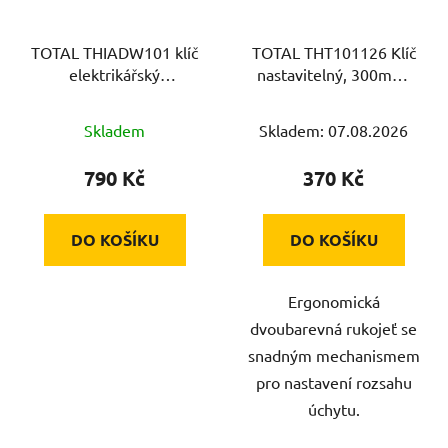
TOTAL THIADW101 klíč
TOTAL THT101126 Klíč
elektrikářský
nastavitelný, 300mm,
nastavitelný, 250mm,
CrV
1000V, industrial
Skladem
Skladem: 07.08.2026
790 Kč
370 Kč
DO KOŠÍKU
DO KOŠÍKU
Ergonomická
dvoubarevná rukojeť se
snadným mechanismem
pro nastavení rozsahu
úchytu.