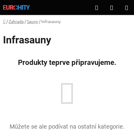
Přejít
Hledat
NÁKUP
na
KOŠÍK
obsah
Domů
/
Zahrada
/
Sauny
/
Infrasauny
Infrasauny
Produkty teprve připravujeme.
Můžete se ale podívat na ostatní kategorie.