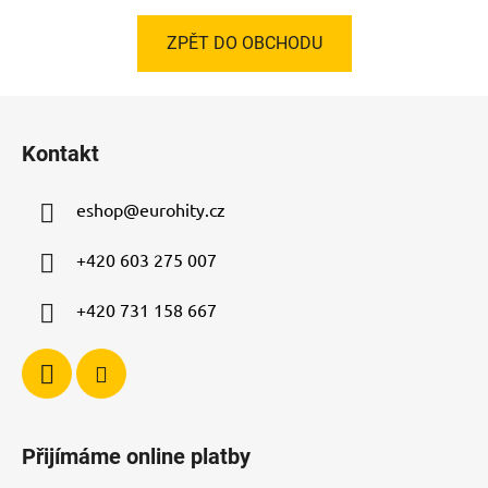
ZPĚT DO OBCHODU
Z
á
Kontakt
p
a
eshop
@
eurohity.cz
t
í
+420 603 275 007
+420 731 158 667
Přijímáme online platby