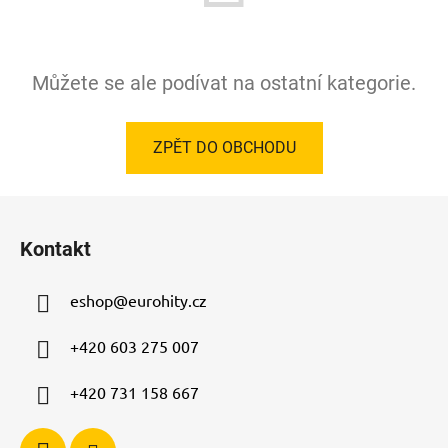
Můžete se ale podívat na ostatní kategorie.
ZPĚT DO OBCHODU
Z
á
Kontakt
p
a
eshop
@
eurohity.cz
t
í
+420 603 275 007
+420 731 158 667