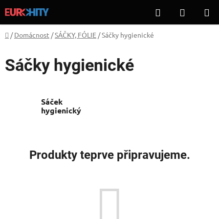
Přejít
Hledat
NÁKUP
na
KOŠÍK
obsah
Domů
/
Domácnost
/
SÁČKY, FÓLIE
/
Sáčky hygienické
Sáčky hygienické
Sáček
hygienický
Produkty teprve připravujeme.