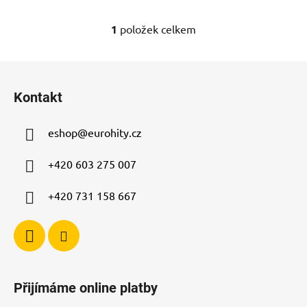
1
položek celkem
O
v
l
Z
á
á
d
Kontakt
p
a
a
c
eshop
@
eurohity.cz
t
í
p
í
+420 603 275 007
r
v
+420 731 158 667
k
y
v
ý
p
i
Přijímáme online platby
s
u