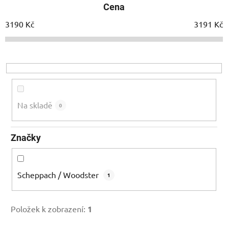
Cena
n
í
3190
Kč
3191
Kč
p
r
o
d
u
k
Na skladě
0
t
ů
Značky
Scheppach / Woodster
1
Položek k zobrazení:
1