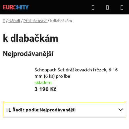
Přejít
Hledat
NÁKUP
na
KOŠÍK
obsah
Domů
/
Nářadí
/
Příslušenství
/
k dlabačkám
k dlabačkám
Nejprodávanější
Scheppach Set drážkovacích frézek, 6-16
mm (6 ks) pro lbe
skladem
3 190 Kč
Ř
Řadit podle:
Nejprodávanější
a
z
e