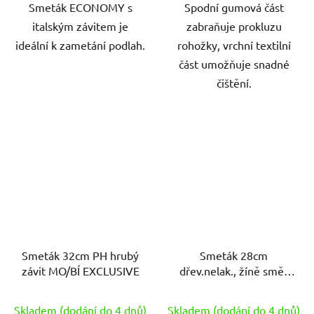
Smeták ECONOMY s
Spodní gumová část
italským závitem je
zabraňuje prokluzu
ideální k zametání podlah.
rohožky, vrchní textilní
část umožňuje snadné
čištění.
Smeták 32cm PH hrubý
Smeták 28cm
závit MO/BÍ EXCLUSIVE
dřev.nelak., žíně směs
50/50, s holí 130cm
Skladem (dodání do 4 dnů)
Skladem (dodání do 4 dnů)