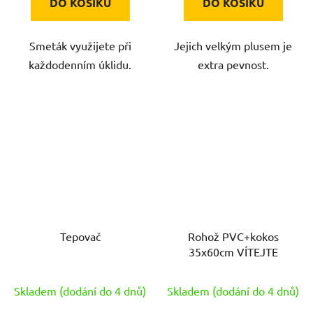
DO KOŠÍKU
DO KOŠÍKU
Smeták využijete při
Jejich velkým plusem je
každodenním úklidu.
extra pevnost.
Tepovač
Rohož PVC+kokos
35x60cm VÍTEJTE
Skladem (dodání do 4 dnů)
Skladem (dodání do 4 dnů)