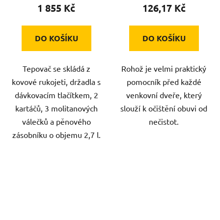
1 855 Kč
126,17 Kč
DO KOŠÍKU
DO KOŠÍKU
Tepovač se skládá z
Rohož je velmi praktický
kovové rukojeti, držadla s
pomocník před každé
dávkovacím tlačítkem, 2
venkovní dveře, který
kartáčů, 3 molitanových
slouží k očištění obuvi od
válečků a pěnového
nečistot.
zásobníku o objemu 2,7 l.