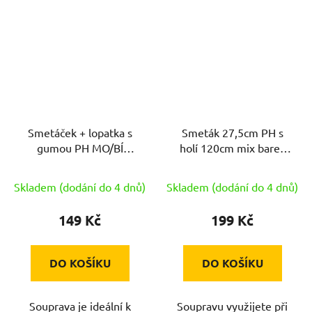
Smetáček + lopatka s
Smeták 27,5cm PH s
gumou PH MO/BÍ
holí 120cm mix barev
EXCLUSIVE
GLAMOUR
Skladem (dodání do 4 dnů)
Skladem (dodání do 4 dnů)
149 Kč
199 Kč
DO KOŠÍKU
DO KOŠÍKU
Souprava je ideální k
Soupravu využijete při