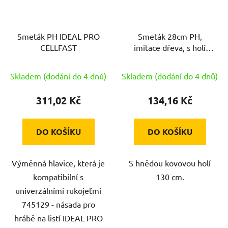
Smeták PH IDEAL PRO
Smeták 28cm PH,
CELLFAST
imitace dřeva, s holí
130cm
Skladem (dodání do 4 dnů)
Skladem (dodání do 4 dnů)
311,02 Kč
134,16 Kč
DO KOŠÍKU
DO KOŠÍKU
Výměnná hlavice, která je
S hnědou kovovou holí
kompatibilní s
130 cm.
univerzálními rukojeťmi
745129 - násada pro
hrábě na listí IDEAL PRO