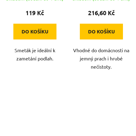
119 Kč
216,60 Kč
DO KOŠÍKU
DO KOŠÍKU
Smeták je ideální k
Vhodné do domácnosti na
zametání podlah.
jemný prach i hrubé
nečistoty.