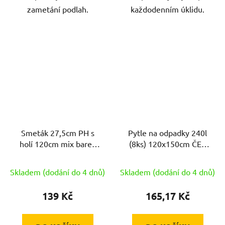
zametání podlah.
každodenním úklidu.
Smeták 27,5cm PH s
Pytle na odpadky 240l
holí 120cm mix barev
(8ks) 120x150cm ČER
TULIP
50µ extra silné
Skladem (dodání do 4 dnů)
Skladem (dodání do 4 dnů)
139 Kč
165,17 Kč