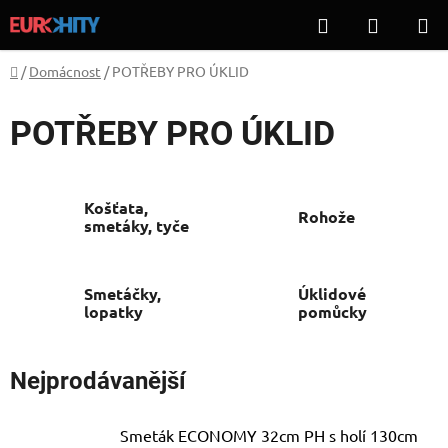
Přejít
Hledat
NÁKUP
na
KOŠÍK
obsah
Domů
/
Domácnost
/
POTŘEBY PRO ÚKLID
POTŘEBY PRO ÚKLID
Košťata,
Rohože
smetáky, tyče
Smetáčky,
Úklidové
lopatky
pomůcky
Nejprodávanější
Smeták ECONOMY 32cm PH s holí 130cm