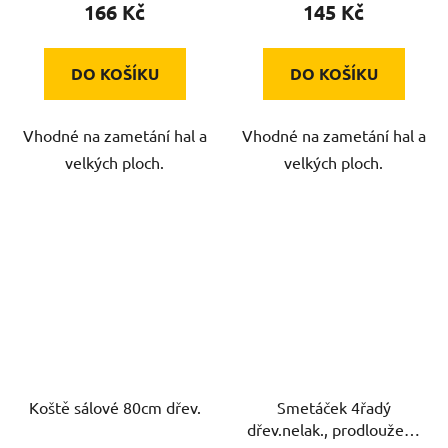
166 Kč
145 Kč
DO KOŠÍKU
DO KOŠÍKU
Vhodné na zametání hal a
Vhodné na zametání hal a
velkých ploch.
velkých ploch.
Koště sálové 80cm dřev.
Smetáček 4řadý
dřev.nelak., prodloužená