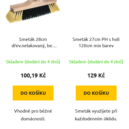
Smeták 28cm
Smeták 27cm PH s holí
dřev.nelakovaný, bez
120cm mix barev
závitu
Skladem (dodání do 4 dnů)
Skladem (dodání do 4 dnů)
100,19 Kč
129 Kč
DO KOŠÍKU
DO KOŠÍKU
Vhodné pro běžné
Smeták využijete při
domácnosti.
každodenním úklidu.