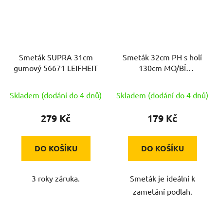
Smeták SUPRA 31cm
Smeták 32cm PH s holí
gumový 56671 LEIFHEIT
130cm MO/BÍ
EXCLUSIVE
Skladem (dodání do 4 dnů)
Skladem (dodání do 4 dnů)
279 Kč
179 Kč
DO KOŠÍKU
DO KOŠÍKU
3 roky záruka.
Smeták je ideální k
zametání podlah.