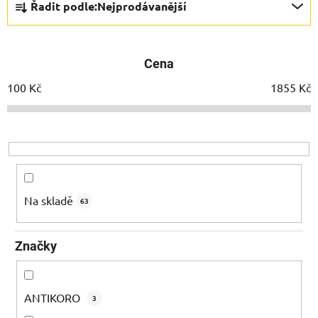
Řadit podle:
Nejprodávanější
a
z
e
Cena
n
í
100
Kč
1855
Kč
p
r
o
d
u
k
Na skladě
63
t
ů
Značky
ANTIKORO
3