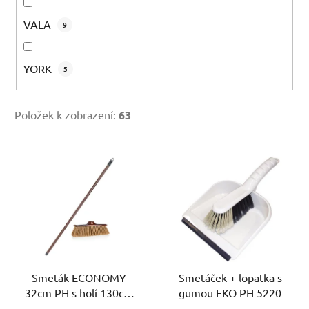
VALA
9
YORK
5
Položek k zobrazení:
63
V
ý
p
i
s
p
r
Smeták ECONOMY
Smetáček + lopatka s
o
32cm PH s holí 130cm
gumou EKO PH 5220
d
ČRV-HN