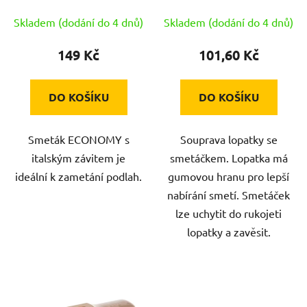
u
Skladem (dodání do 4 dnů)
Skladem (dodání do 4 dnů)
k
t
149 Kč
101,60 Kč
ů
DO KOŠÍKU
DO KOŠÍKU
Smeták ECONOMY s
Souprava lopatky se
italským závitem je
smetáčkem. Lopatka má
ideální k zametání podlah.
gumovou hranu pro lepší
nabírání smetí. Smetáček
lze uchytit do rukojeti
lopatky a zavěsit.