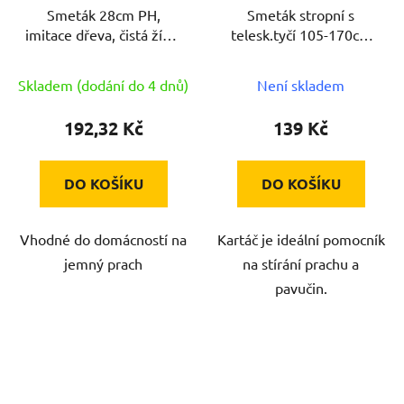
Smeták 28cm PH,
Smeták stropní s
imitace dřeva, čistá žíně,
telesk.tyčí 105-170cm
hrubý závit
PH ČRV
Skladem (dodání do 4 dnů)
Není skladem
192,32 Kč
139 Kč
DO KOŠÍKU
DO KOŠÍKU
Vhodné do domácností na
Kartáč je ideální pomocník
jemný prach
na stírání prachu a
pavučin.