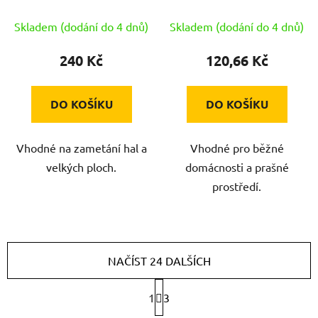
rukojeť
Skladem (dodání do 4 dnů)
Skladem (dodání do 4 dnů)
240 Kč
120,66 Kč
DO KOŠÍKU
DO KOŠÍKU
Vhodné na zametání hal a
Vhodné pro běžné
velkých ploch.
domácnosti a prašné
prostředí.
NAČÍST 24 DALŠÍCH
S
1
3
t
r
O