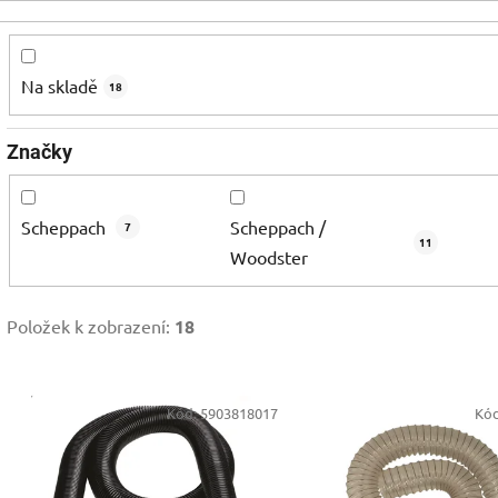
Na skladě
18
Značky
Scheppach
Scheppach /
7
11
Woodster
Položek k zobrazení:
18
V
Kód:
5903818017
Kó
ý
p