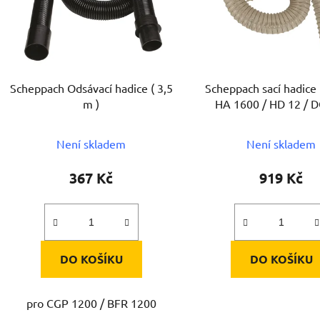
s
p
r
o
d
Scheppach Odsávací hadice ( 3,5
Scheppach sací hadice
u
m )
HA 1600 / HD 12 / 
k
t
Není skladem
Není skladem
ů
367 Kč
919 Kč
DO KOŠÍKU
DO KOŠÍKU
pro CGP 1200 / BFR 1200