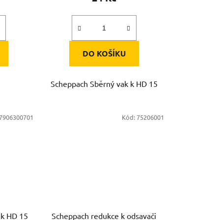
DO KOŠÍKU
Scheppach Sběrný vak k HD 15
7906300701
Kód:
75206001
 k HD 15
Scheppach redukce k odsavači