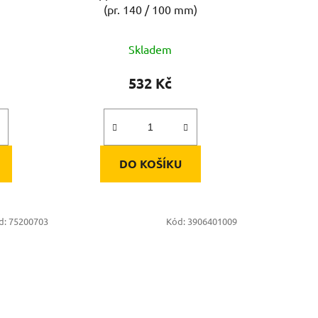
(pr. 140 / 100 mm)
Skladem
532 Kč
DO KOŠÍKU
d:
75200703
Kód:
3906401009