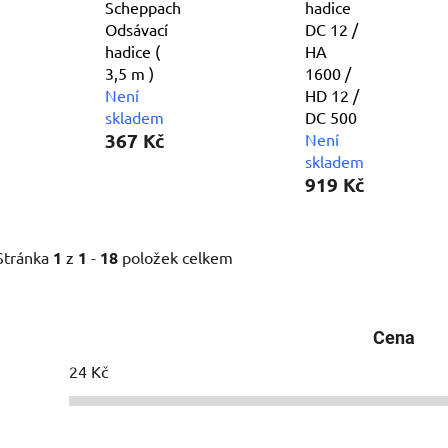
Scheppach
hadice
Odsávací
DC 12 /
hadice (
HA
3,5 m )
1600 /
Není
HD 12 /
skladem
DC 500
367 Kč
Není
skladem
919 Kč
Stránka
1
z
1
-
18
položek celkem
Cena
24
Kč