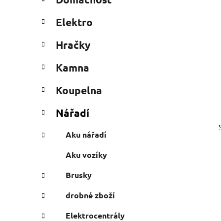
e
n
g
í
Elektro
o
p
r
a
Hračky
i
n
e
Kamna
e
l
Koupelna
Nářadí
Aku nářadí
Aku vozíky
Brusky
drobné zboží
Elektrocentrály