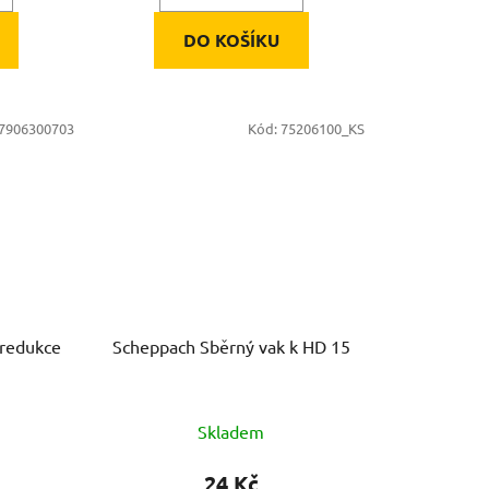
DO KOŠÍKU
7906300703
Kód:
75206100_KS
 redukce
Scheppach Sběrný vak k HD 15
Skladem
24 Kč