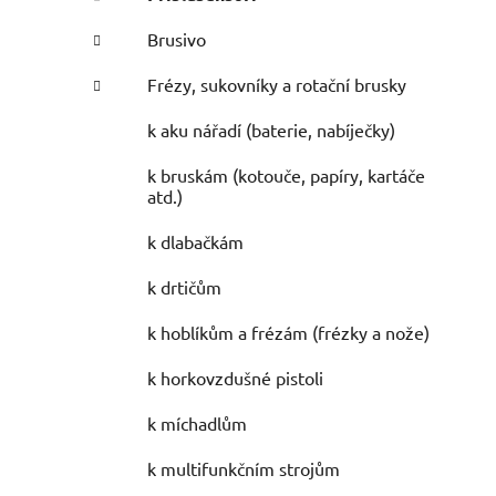
Brusivo
Frézy, sukovníky a rotační brusky
k aku nářadí (baterie, nabíječky)
k bruskám (kotouče, papíry, kartáče
atd.)
k dlabačkám
k drtičům
k hoblíkům a frézám (frézky a nože)
k horkovzdušné pistoli
k míchadlům
k multifunkčním strojům