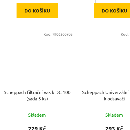
DO KOŠÍKU
DO KOŠÍKU
Kód:
7906300705
Kód:
Scheppach filtrační vak k DC 100
Scheppach Univerzální
(sada 5 ks)
k odsavači
Skladem
Skladem
229 Kč
293 Kč