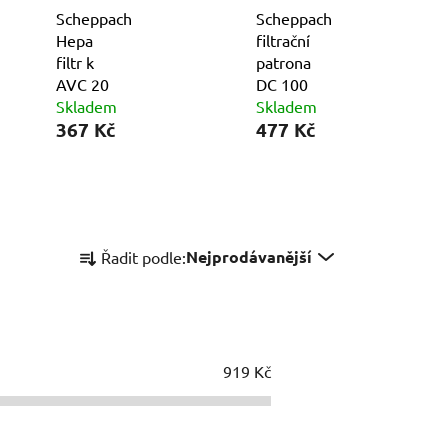
Scheppach
Scheppach
Hepa
filtrační
filtr k
patrona
AVC 20
DC 100
Skladem
Skladem
367 Kč
477 Kč
Ř
Nejprodávanější
Řadit podle:
a
z
e
n
í
919
Kč
p
r