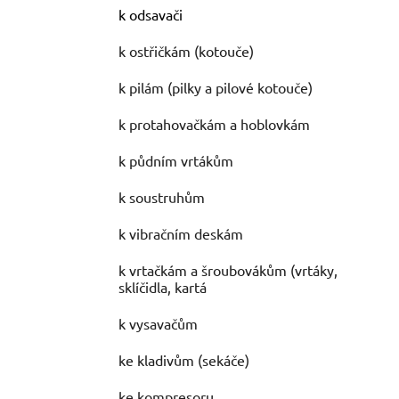
k odsavači
k ostřičkám (kotouče)
k pilám (pilky a pilové kotouče)
k protahovačkám a hoblovkám
k půdním vrtákům
k soustruhům
k vibračním deskám
k vrtačkám a šroubovákům (vrtáky,
sklíčidla, kartá
k vysavačům
ke kladivům (sekáče)
ke kompresoru