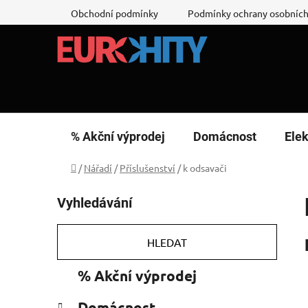
Přejít
Obchodní podmínky
Podmínky ochrany osobních
na
obsah
% Akční výprodej
Domácnost
Elek
Domů
/
Nářadí
/
Příslušenství
/
k odsavači
P
Vyhledávání
o
s
t
HLEDAT
r
K
Přeskočit
% Akční výprodej
a
a
kategorie
n
t
Domácnost