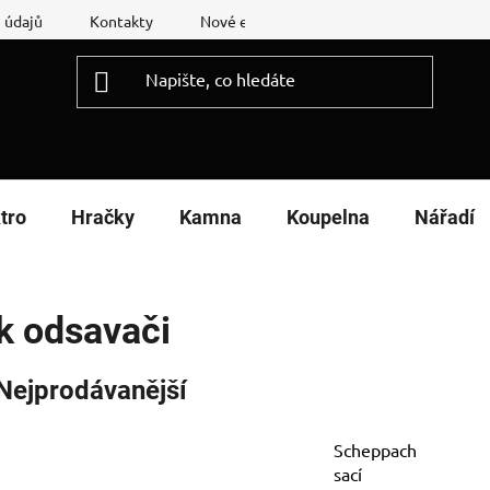
 údajů
Kontakty
Nové energetické štítky
Reklamační
tro
Hračky
Kamna
Koupelna
Nářadí
k odsavači
Nejprodávanější
Scheppach
sací