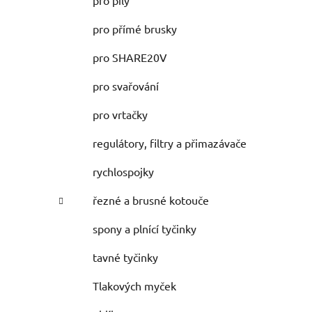
pro pily
pro přímé brusky
pro SHARE20V
pro svařování
pro vrtačky
regulátory, filtry a přimazávače
rychlospojky
řezné a brusné kotouče
spony a plnící tyčinky
tavné tyčinky
Tlakových myček