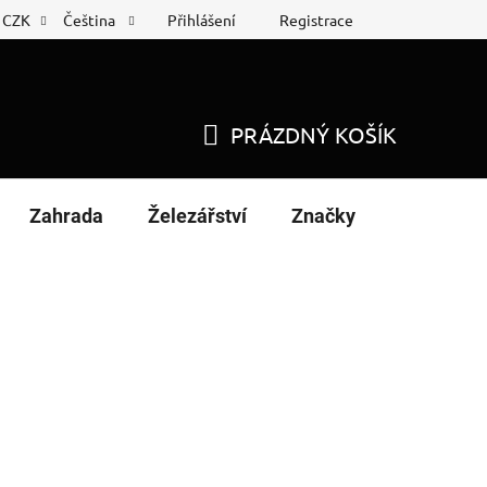
Přihlášení
Registrace
CZK
Čeština
 list
Nákup na splátky
PRÁZDNÝ KOŠÍK
NÁKUPNÍ
KOŠÍK
Zahrada
Železářství
Značky