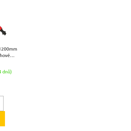
0x1200mm
uhové
4 dnů)