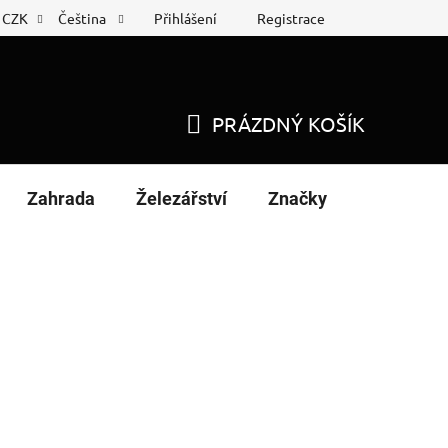
Přihlášení
Registrace
CZK
Čeština
 list
Nákup na splátky
PRÁZDNÝ KOŠÍK
NÁKUPNÍ
KOŠÍK
Zahrada
Železářství
Značky