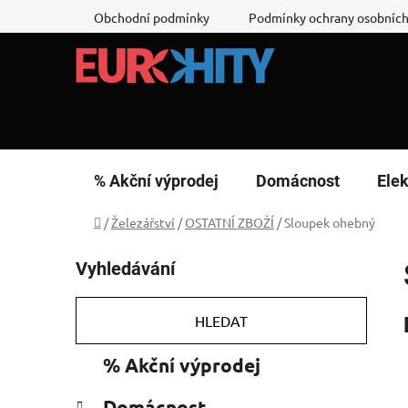
Přejít
Obchodní podmínky
Podmínky ochrany osobních
na
obsah
% Akční výprodej
Domácnost
Elek
Domů
/
Železářství
/
OSTATNÍ ZBOŽÍ
/
Sloupek ohebný
P
Vyhledávání
o
s
t
HLEDAT
r
K
Přeskočit
% Akční výprodej
a
a
kategorie
n
t
Domácnost