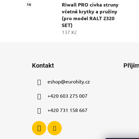
Riwall PRO cívka struny
včetně krytky a pružiny
(pro model RALT 2320
SET)
137 Kč
Z
á
Kontakt
Přijí
p
a
eshop
@
eurohity.cz
t
í
+420 603 275 007
+420 731 158 667