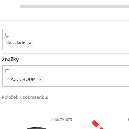
Na skladě
2
Značky
M.A.T. GROUP
2
Položek k zobrazení:
2
V
Kód:
791875
ý
p