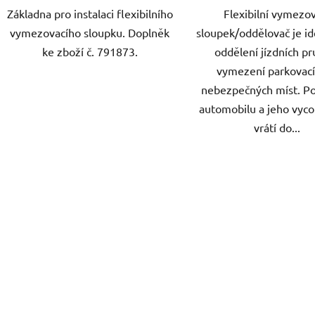
Základna pro instalaci flexibilního
Flexibilní vymezov
vymezovacího sloupku. Doplněk
sloupek/oddělovač je id
ke zboží č. 791873.
oddělení jízdních pr
vymezení parkovací
nebezpečných míst. Po
automobilu a jeho vyco
vrátí do...
O
v
l
á
d
a
c
í
p
r