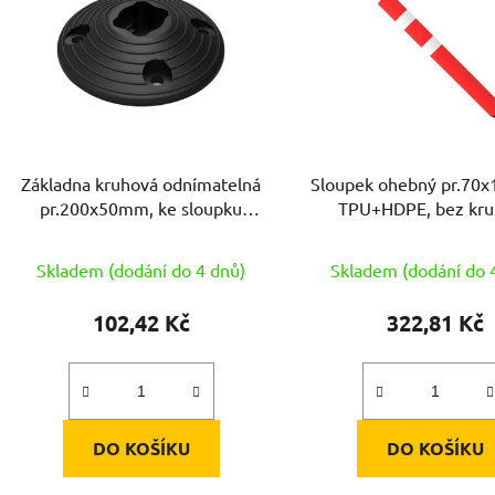
s
p
r
o
d
Základna kruhová odnímatelná
Sloupek ohebný pr.7
u
pr.200x50mm, ke sloupku
TPU+HDPE, bez kr
k
791873, ABS
základny
t
Skladem (dodání do 4 dnů)
Skladem (dodání do 
ů
102,42 Kč
322,81 Kč
DO KOŠÍKU
DO KOŠÍKU