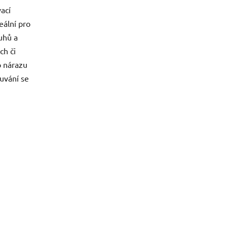
ací
eální pro
uhů a
ch či
 nárazu
uvání se