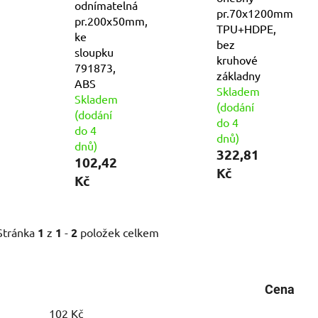
odnímatelná
pr.70x1200mm
pr.200x50mm,
TPU+HDPE,
ke
bez
sloupku
kruhové
791873,
základny
ABS
Skladem
Skladem
(dodání
(dodání
do 4
do 4
dnů)
dnů)
322,81
102,42
Kč
Kč
Stránka
1
z
1
-
2
položek celkem
Cena
102
Kč