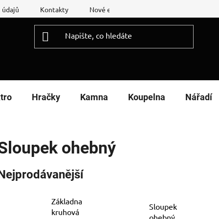
 údajů
Kontakty
Nové energetické štítky
Reklamační
tro
Hračky
Kamna
Koupelna
Nářadí
Sloupek ohebný
Nejprodávanější
Základna
Sloupek
kruhová
ohebný