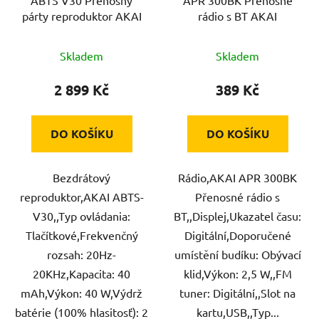
párty reproduktor AKAI
rádio s BT AKAI
Skladem
Skladem
2 899 Kč
389 Kč
DO KOŠÍKU
DO KOŠÍKU
Bezdrátový
Rádio,AKAI APR 300BK
reproduktor,AKAI ABTS-
Přenosné rádio s
V30,,Typ ovládania:
BT,,Displej,Ukazatel času:
Tlačítkové,Frekvenčný
Digitální,Doporučené
rozsah: 20Hz-
umístění budíku: Obývací
20KHz,Kapacita: 40
klid,Výkon: 2,5 W,,FM
mAh,Výkon: 40 W,Výdrž
tuner: Digitální,,Slot na
batérie (100% hlasitosť): 2
kartu,USB,,Typ...