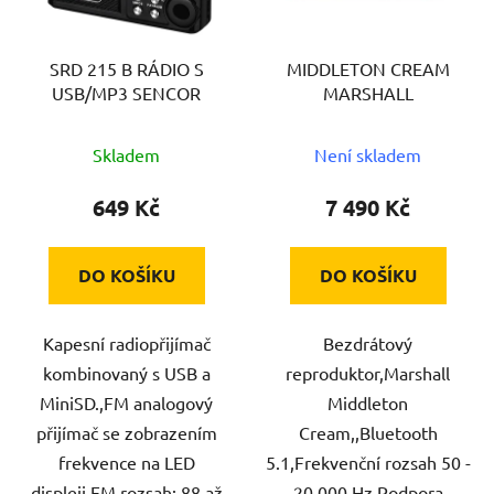
p
r
SRD 215 B RÁDIO S
MIDDLETON CREAM
o
USB/MP3 SENCOR
MARSHALL
d
u
Skladem
Není skladem
k
t
649 Kč
7 490 Kč
ů
DO KOŠÍKU
DO KOŠÍKU
Kapesní radiopřijímač
Bezdrátový
kombinovaný s USB a
reproduktor,Marshall
MiniSD.,FM analogový
Middleton
přijímač se zobrazením
Cream,,Bluetooth
frekvence na LED
5.1,Frekvenční rozsah 50 -
displeji,FM rozsah: 88 až
20 000 Hz,Podpora