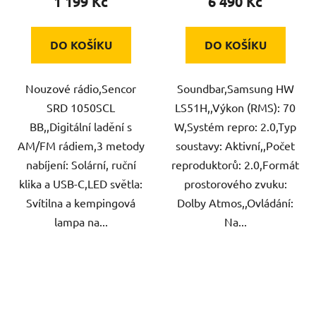
1 199 Kč
6 490 Kč
DO KOŠÍKU
DO KOŠÍKU
Nouzové rádio,Sencor
Soundbar,Samsung HW
SRD 1050SCL
LS51H,,Výkon (RMS): 70
BB,,Digitální ladění s
W,Systém repro: 2.0,Typ
AM/FM rádiem,3 metody
soustavy: Aktivní,,Počet
nabíjení: Solární, ruční
reproduktorů: 2.0,Formát
klika a USB-C,LED světla:
prostorového zvuku:
Svítilna a kempingová
Dolby Atmos,,Ovládání:
lampa na...
Na...