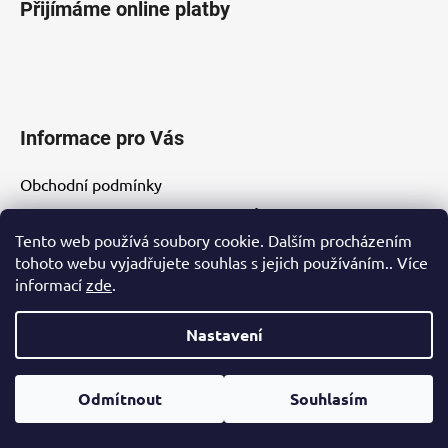
Přijímáme online platby
Informace pro Vás
Obchodní podmínky
Podmínky ochrany osobních údajů
Tento web používá soubory cookie. Dalším procházením
Kontakty
tohoto webu vyjadřujete souhlas s jejich používáním.. Více
Nové energetické štítky
informací
zde
.
Reklamační list
Nastavení
Nákup na splátky
Odmítnout
Souhlasím
Instagram