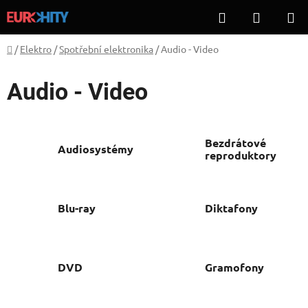
Přejít
Hledat
NÁKUP
na
KOŠÍK
obsah
Domů
/
Elektro
/
Spotřební elektronika
/
Audio - Video
Audio - Video
Bezdrátové
Audiosystémy
reproduktory
Blu-ray
Diktafony
DVD
Gramofony