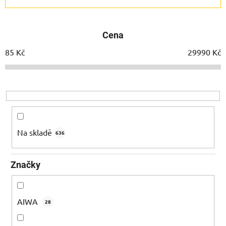
a
z
e
Cena
n
í
85
Kč
29990
Kč
p
r
o
d
u
k
Na skladě
636
t
ů
Značky
AIWA
28