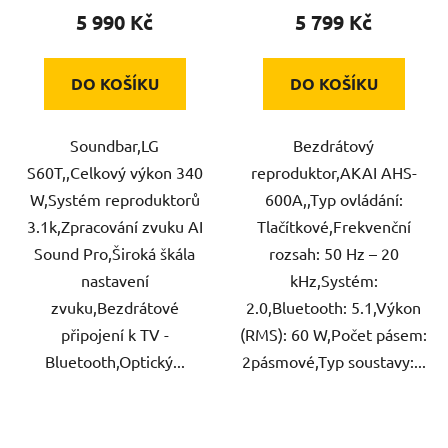
5 990 Kč
5 799 Kč
DO KOŠÍKU
DO KOŠÍKU
Soundbar,LG
Bezdrátový
S60T,,Celkový výkon 340
reproduktor,AKAI AHS-
W,Systém reproduktorů
600A,,Typ ovládání:
3.1k,Zpracování zvuku AI
Tlačítkové,Frekvenční
Sound Pro,Široká škála
rozsah: 50 Hz – 20
nastavení
kHz,Systém:
zvuku,Bezdrátové
2.0,Bluetooth: 5.1,Výkon
připojení k TV -
(RMS): 60 W,Počet pásem:
Bluetooth,Optický...
2pásmové,Typ soustavy:...