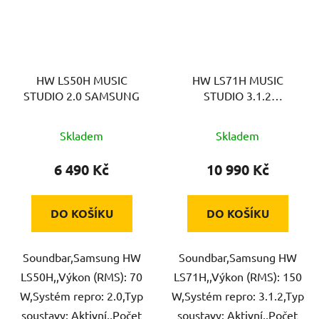
HW LS50H MUSIC
HW LS71H MUSIC
STUDIO 2.0 SAMSUNG
STUDIO 3.1.2
SAMSUNG
Skladem
Skladem
6 490 Kč
10 990 Kč
DO KOŠÍKU
DO KOŠÍKU
Soundbar,Samsung HW
Soundbar,Samsung HW
LS50H,,Výkon (RMS): 70
LS71H,,Výkon (RMS): 150
W,Systém repro: 2.0,Typ
W,Systém repro: 3.1.2,Typ
soustavy: Aktivní,,Počet
soustavy: Aktivní,,Počet