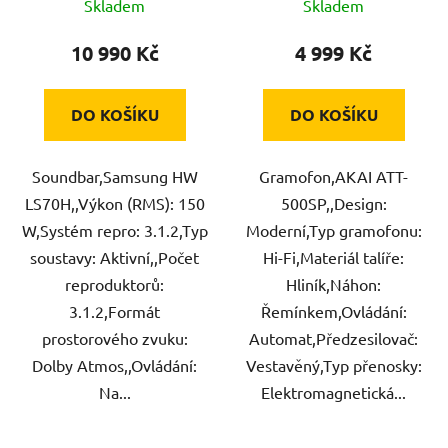
Skladem
Skladem
10 990 Kč
4 999 Kč
DO KOŠÍKU
DO KOŠÍKU
Soundbar,Samsung HW
Gramofon,AKAI ATT-
LS70H,,Výkon (RMS): 150
500SP,,Design:
W,Systém repro: 3.1.2,Typ
Moderní,Typ gramofonu:
soustavy: Aktivní,,Počet
Hi-Fi,Materiál talíře:
reproduktorů:
Hliník,Náhon:
3.1.2,Formát
Řemínkem,Ovládání:
prostorového zvuku:
Automat,Předzesilovač:
Dolby Atmos,,Ovládání:
Vestavěný,Typ přenosky:
Na...
Elektromagnetická...