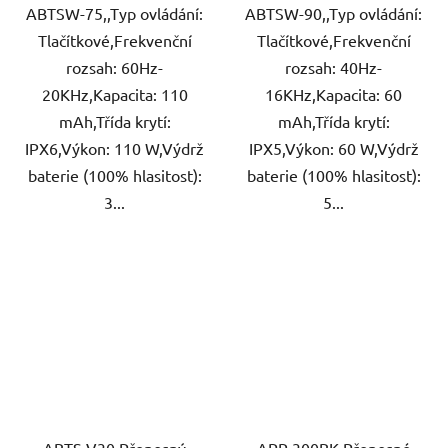
ABTSW-75,,Typ ovládání:
ABTSW-90,,Typ ovládání:
Tlačítkové,Frekvenční
Tlačítkové,Frekvenční
rozsah: 60Hz-
rozsah: 40Hz-
20KHz,Kapacita: 110
16KHz,Kapacita: 60
mAh,Třída krytí:
mAh,Třída krytí:
IPX6,Výkon: 110 W,Výdrž
IPX5,Výkon: 60 W,Výdrž
baterie (100% hlasitost):
baterie (100% hlasitost):
3...
5...
ABTS V30 Přenosný
APR 300BK Přenosné