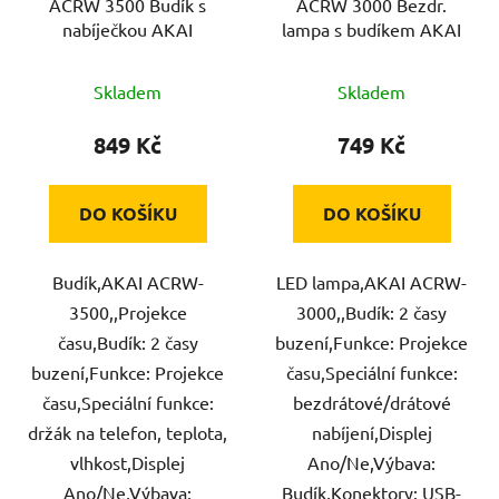
ACRW 3500 Budík s
ACRW 3000 Bezdr.
nabíječkou AKAI
lampa s budíkem AKAI
Skladem
Skladem
849 Kč
749 Kč
DO KOŠÍKU
DO KOŠÍKU
Budík,AKAI ACRW-
LED lampa,AKAI ACRW-
3500,,Projekce
3000,,Budík: 2 časy
času,Budík: 2 časy
buzení,Funkce: Projekce
buzení,Funkce: Projekce
času,Speciální funkce:
času,Speciální funkce:
bezdrátové/drátové
držák na telefon, teplota,
nabíjení,Displej
vlhkost,Displej
Ano/Ne,Výbava:
Ano/Ne,Výbava:
Budík,Konektory: USB-