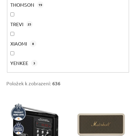
THOMSON
19
TREVI
25
XIAOMI
8
YENKEE
3
Položek k zobrazení:
636
V
ý
p
i
s