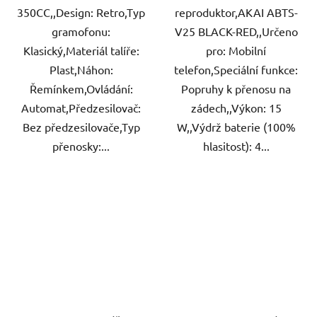
350CC,,Design: Retro,Typ
reproduktor,AKAI ABTS-
gramofonu:
V25 BLACK-RED,,Určeno
Klasický,Materiál talíře:
pro: Mobilní
Plast,Náhon:
telefon,Speciální funkce:
Řemínkem,Ovládání:
Popruhy k přenosu na
Automat,Předzesilovač:
zádech,,Výkon: 15
Bez předzesilovače,Typ
W,,Výdrž baterie (100%
přenosky:...
hlasitost): 4...