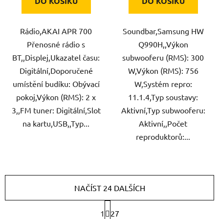
DO KOŠÍKU
DO KOŠÍKU
Rádio,AKAI APR 700
Soundbar,Samsung HW
Přenosné rádio s
Q990H,,Výkon
BT,,Displej,Ukazatel času:
subwooferu (RMS): 300
Digitální,Doporučené
W,Výkon (RMS): 756
umístění budíku: Obývací
W,Systém repro:
pokoj,Výkon (RMS): 2 x
11.1.4,Typ soustavy:
3,,FM tuner: Digitální,Slot
Aktivní,Typ subwooferu:
na kartu,USB,,Typ...
Aktivní,,Počet
reproduktorů:...
NAČÍST 24 DALŠÍCH
S
1
27
t