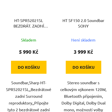
HT-SPR52021SL
HT SF150 2.0 Soundbar
BEZDRÁT. ZADNÍ
SONY
REPRO SHARP
Skladem
Není skladem
5 990 Kč
3 999 Kč
DO KOŠÍKU
DO KOŠÍKU
Soundbar,Sharp HT-
Stereo soundbar s
SPR52021SL,,Bezdrátové
celkovým výkonem 120W,
zadní Surround
Bluetooth připojením,
reproduktory,,Připojte
Dolby Digital, Dolby Dual
tyto 2 bezdrátové zadní
mono, možností volby