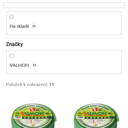
o
d
u
k
Na skladě
11
t
ů
Značky
VALMON
11
Položek k zobrazení:
11
V
ý
p
i