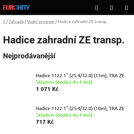
Přejít
Hledat
NÁKUP
na
KOŠÍK
obsah
Domů
/
Zahrada
/
Vodní program
/
Hadice zahradní ZE transp.
Hadice zahradní ZE transp.
Nejprodávanější
Hadice 1122 1" (25.4/32.0) (15m), TRA ZE
Skladem (dodání do 4 dnů)
1 071 Kč
Hadice 1122 1" (25.4/32.0) (10m), TRA ZE
Skladem (dodání do 4 dnů)
717 Kč