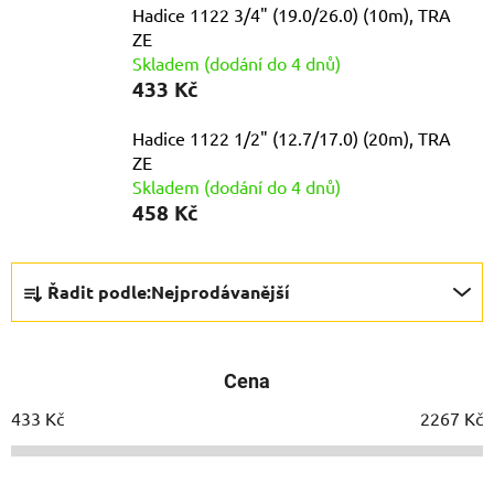
Hadice 1122 3/4" (19.0/26.0) (10m), TRA
ZE
Skladem (dodání do 4 dnů)
433 Kč
Hadice 1122 1/2" (12.7/17.0) (20m), TRA
ZE
Skladem (dodání do 4 dnů)
458 Kč
Ř
Řadit podle:
Nejprodávanější
a
z
e
Cena
n
í
433
Kč
2267
Kč
p
r