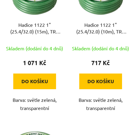
s
p
r
Hadice 1122 1"
Hadice 1122 1"
o
(25.4/32.0) (15m), TRA
(25.4/32.0) (10m), TRA
d
ZE
ZE
u
Skladem (dodání do 4 dnů)
Skladem (dodání do 4 dnů)
k
t
1 071 Kč
717 Kč
ů
DO KOŠÍKU
DO KOŠÍKU
Barva: světle zelená,
Barva: světle zelená,
transparentní
transparentní