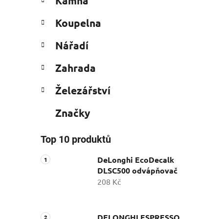
Kamna
Koupelna
Nářadí
Zahrada
Železářství
Značky
Top 10 produktů
DeLonghi EcoDecalk
DLSC500 odvápňovač
208 Kč
DELONGHI ESPRESSO