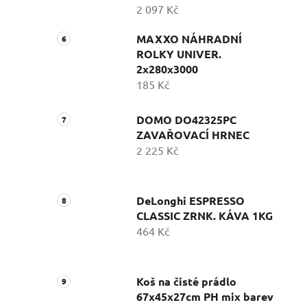
2 097 Kč
MAXXO NÁHRADNÍ
ROLKY UNIVER.
2x280x3000
185 Kč
DOMO DO42325PC
ZAVAŘOVACÍ HRNEC
2 225 Kč
DeLonghi ESPRESSO
CLASSIC ZRNK. KÁVA 1KG
464 Kč
Koš na čisté prádlo
67x45x27cm PH mix barev