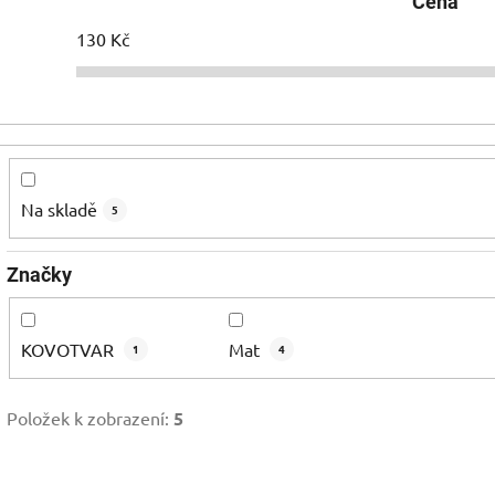
Cena
130
Kč
Na skladě
5
Značky
KOVOTVAR
Mat
1
4
Položek k zobrazení:
5
V