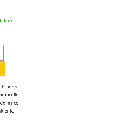
4 dnů)
 hrnec s
 pomocník
 do hrnce
sklenic.