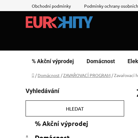
Přejít
Obchodní podmínky
Podmínky ochrany osobních
na
obsah
% Akční výprodej
Domácnost
Elek
Domů
/
Domácnost
/
ZAVAŘOVACÍ PROGRAM
/
Zavařovací 
P
Vyhledávání
o
s
t
HLEDAT
r
K
Přeskočit
% Akční výprodej
a
a
kategorie
n
t
Domácnost