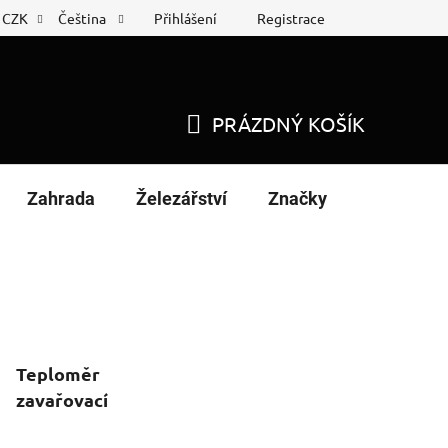
Přihlášení
Registrace
CZK
Čeština
 list
Nákup na splátky
PRÁZDNÝ KOŠÍK
NÁKUPNÍ
KOŠÍK
Zahrada
Železářství
Značky
Teploměr
zavařovací