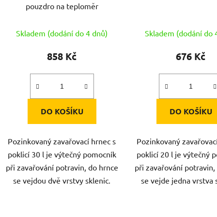
pouzdro na teploměr
Skladem (dodání do 4 dnů)
Skladem (dodání do 
858 Kč
676 Kč
DO KOŠÍKU
DO KOŠÍKU
Pozinkovaný zavařovací hrnec s
Pozinkovaný zavařovací
poklicí 30 l je výtečný pomocník
poklicí 20 l je výtečný
při zavařování potravin, do hrnce
při zavařování potravin,
se vejdou dvě vrstvy sklenic.
se vejde jedna vrstva 
O