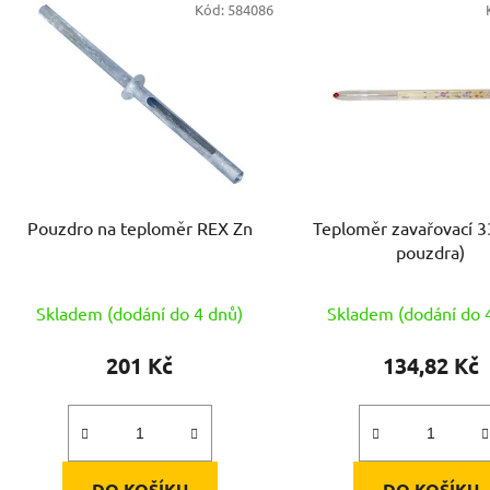
Kód:
584086
ý
p
s
p
r
o
d
Pouzdro na teploměr REX Zn
Teploměr zavařovací 33cm (do
u
pouzdra)
k
t
Skladem (dodání do 4 dnů)
Skladem (dodání do 
ů
201 Kč
134,82 Kč
DO KOŠÍKU
DO KOŠÍKU