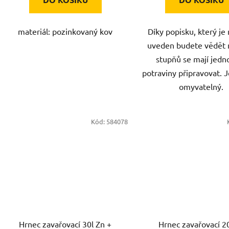
materiál: pozinkovaný kov
Díky popisku, který j
uveden budete vědět n
stupňů se mají jedno
potraviny připravovat. 
omyvatelný.
Kód:
584078
Hrnec zavařovací 30l Zn +
Hrnec zavařovací 2