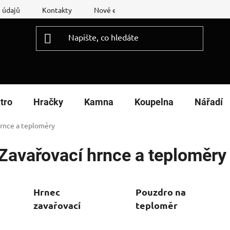
 údajů
Kontakty
Nové energetické štítky
Reklamační
tro
Hračky
Kamna
Koupelna
Nářadí
hrnce a teploměry
Zavařovací hrnce a teploměry
Hrnec
Pouzdro na
zavařovací
teploměr