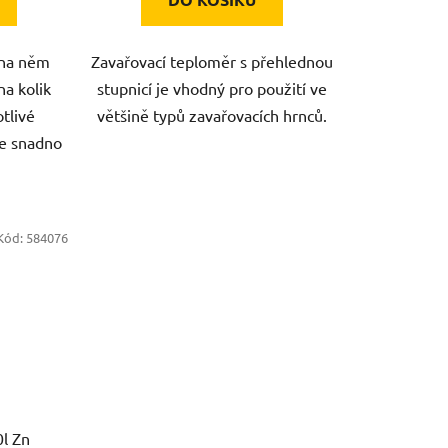
e na něm
Zavařovací teploměr s přehlednou
a kolik
stupnicí je vhodný pro použití ve
tlivé
většině typů zavařovacích hrnců.
Je snadno
Kód:
584076
0l Zn