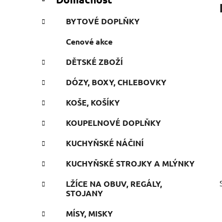
e
n
g
í
BYTOVÉ DOPLŇKY
o
p
r
Cenové akce
a
i
n
e
DĚTSKÉ ZBOŽÍ
e
l
DÓZY, BOXY, CHLEBOVKY
KOŠE, KOŠÍKY
KOUPELNOVÉ DOPLŇKY
KUCHYŇSKÉ NÁČINÍ
KUCHYŇSKÉ STROJKY A MLÝNKY
LŽÍCE NA OBUV, REGÁLY,
STOJANY
MÍSY, MISKY