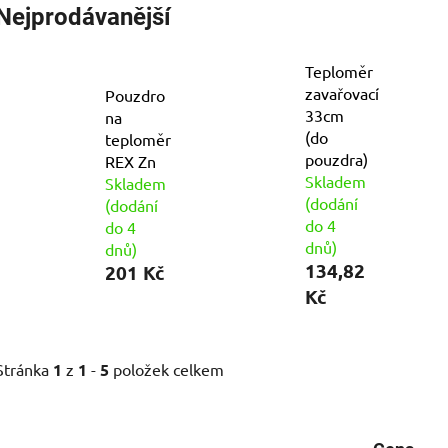
Nejprodávanější
Teploměr
zavařovací
Pouzdro
33cm
na
(do
teploměr
pouzdra)
REX Zn
Skladem
Skladem
(dodání
(dodání
do 4
do 4
dnů)
dnů)
134,82
201 Kč
Kč
Stránka
1
z
1
-
5
položek celkem