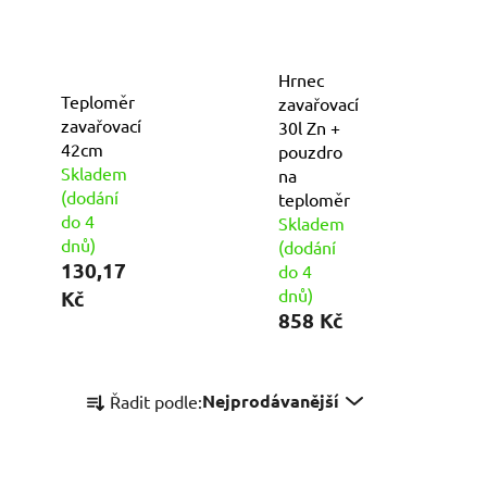
Hrnec
Teploměr
zavařovací
zavařovací
30l Zn +
42cm
pouzdro
Skladem
na
(dodání
teploměr
do 4
Skladem
dnů)
(dodání
130,17
do 4
dnů)
Kč
858 Kč
Ř
Nejprodávanější
Řadit podle:
a
z
e