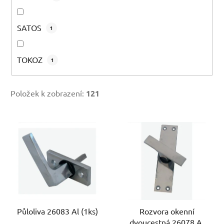
SATOS
1
TOKOZ
1
Položek k zobrazení:
121
V
ý
p
i
s
p
r
Půloliva 26083 Al (1ks)
Rozvora okenní
o
dvoucestná 26078 Al