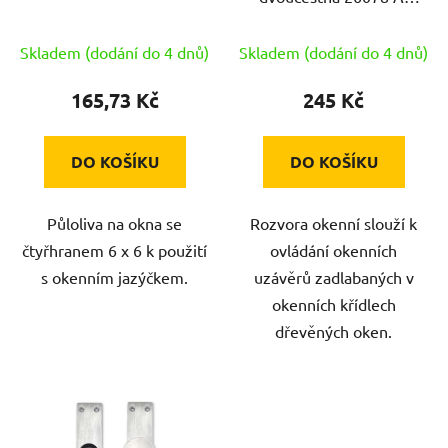
d
blistr
u
Skladem (dodání do 4 dnů)
Skladem (dodání do 4 dnů)
k
t
165,73 Kč
245 Kč
ů
DO KOŠÍKU
DO KOŠÍKU
Půloliva na okna se
Rozvora okenní slouží k
čtyřhranem 6 x 6 k použití
ovládání okenních
s okenním jazýčkem.
uzávěrů zadlabaných v
okenních křídlech
dřevěných oken.