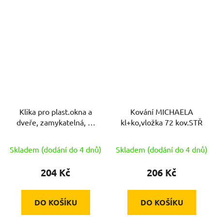
Klika pro plast.okna a
Kování MICHAELA
dveře, zamykatelná, Al
kl+ko,vložka 72 kov.STŘ
F4 bronz.fluorcarbon
Skladem (dodání do 4 dnů)
Skladem (dodání do 4 dnů)
204 Kč
206 Kč
DO KOŠÍKU
DO KOŠÍKU