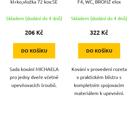
kl+ko,vložka 72 kov.ŠE
F4, WC, BRONZ elox
Skladem (dodání do 4 dnů)
Skladem (dodání do 4 dnů)
206 Kč
322 Kč
DO KOŠÍKU
DO KOŠÍKU
Sada kování MICHAELA
Kování v provedení rozeta
pro jedny dveře včetně
v praktickém blistru s
upevňovacích šroubů.
kompletním spojovacím
materiálem k upevnění.