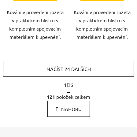
Kování v provedení rozeta
Kování v provedení rozeta
v praktickém blistru s
v praktickém blistru s
kompletním spojovacím
kompletním spojovacím
materiálem k upevnění.
materiálem k upevnění.
NAČÍST 24 DALŠÍCH
S
1
6
t
r
O
121
položek celkem
á
v
n
l
k
NAHORU
á
o
d
v
a
á
Z
c
n