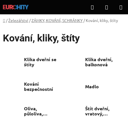
Přejít
Hledat
NÁKUP
na
KOŠÍK
obsah
Domů
/
Železářství
/
ZÁMKY, KOVÁNÍ, SCHRÁNKY
/
Kování, kliky, štíty
Kování, kliky, štíty
Klika dveřní se
Klika dveřní,
štíty
balkonová
Kování
Madlo
bezpečnostní
Oliva,
Štít dveřní,
půloliva,
vratový,
rozvora
závorový