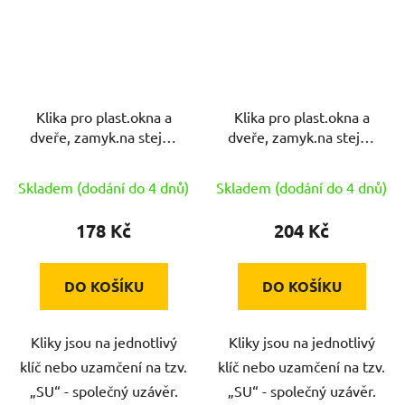
Klika pro plast.okna a
Klika pro plast.okna a
dveře, zamyk.na stejný
dveře, zamyk.na stejný
uzávěr Al BÍ RICHTER
uzávěr Al F4
bronz.fluorcarbon
Skladem (dodání do 4 dnů)
Skladem (dodání do 4 dnů)
178 Kč
204 Kč
DO KOŠÍKU
DO KOŠÍKU
Kliky jsou na jednotlivý
Kliky jsou na jednotlivý
klíč nebo uzamčení na tzv.
klíč nebo uzamčení na tzv.
„SU“ - společný uzávěr.
„SU“ - společný uzávěr.