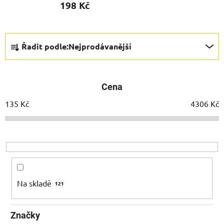
198 Kč
Ř
Řadit podle:
Nejprodávanější
a
z
e
Cena
n
í
135
Kč
4306
Kč
p
r
o
d
u
k
Na skladě
121
t
ů
Značky