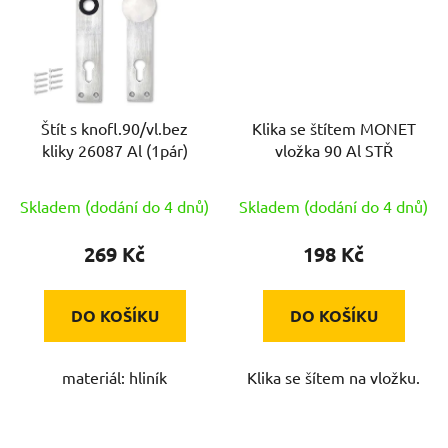
Štít s knofl.90/vl.bez
Klika se štítem MONET
kliky 26087 Al (1pár)
vložka 90 Al STŘ
Skladem (dodání do 4 dnů)
Skladem (dodání do 4 dnů)
269 Kč
198 Kč
DO KOŠÍKU
DO KOŠÍKU
materiál: hliník
Klika se šítem na vložku.