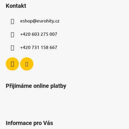
á
í
í
Kontakt
p
p
r
a
v
eshop
@
eurohity.cz
t
k
í
y
+420 603 275 007
v
ý
+420 731 158 667
p
i
s
u
Přijímáme online platby
Informace pro Vás