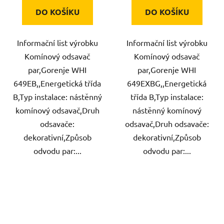
DO KOŠÍKU
DO KOŠÍKU
Informační list výrobku
Informační list výrobku
Komínový odsavač
Komínový odsavač
par,Gorenje WHI
par,Gorenje WHI
649EB,,Energetická třída
649EXBG,,Energetická
B,Typ instalace: nástěnný
třída B,Typ instalace:
komínový odsavač,Druh
nástěnný komínový
odsavače:
odsavač,Druh odsavače:
dekorativní,Způsob
dekorativní,Způsob
odvodu par:...
odvodu par:...