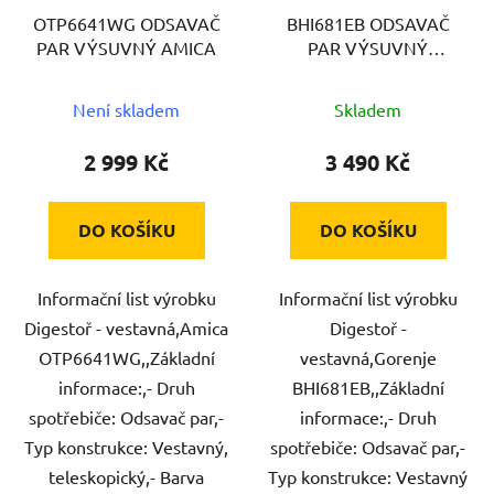
OTP6641WG ODSAVAČ
BHI681EB ODSAVAČ
PAR VÝSUVNÝ AMICA
PAR VÝSUVNÝ
GORENJE
Není skladem
Skladem
2 999 Kč
3 490 Kč
DO KOŠÍKU
DO KOŠÍKU
Informační list výrobku
Informační list výrobku
Digestoř - vestavná,Amica
Digestoř -
OTP6641WG,,Základní
vestavná,Gorenje
informace:,- Druh
BHI681EB,,Základní
spotřebiče: Odsavač par,-
informace:,- Druh
Typ konstrukce: Vestavný,
spotřebiče: Odsavač par,-
teleskopický,- Barva
Typ konstrukce: Vestavný