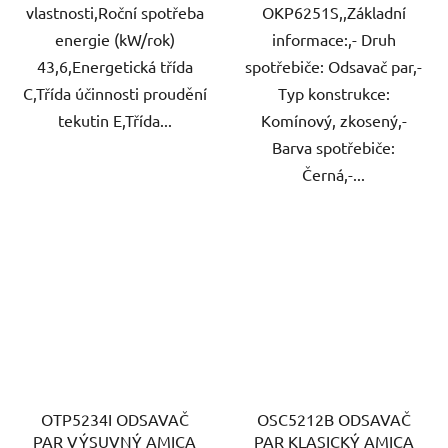
vlastnosti,Roční spotřeba
OKP6251S,,Základní
energie (kW/rok)
informace:,- Druh
43,6,Energetická třída
spotřebiče: Odsavač par,-
C,Třída účinnosti proudění
Typ konstrukce:
tekutin E,Třída...
Komínový, zkosený,-
Barva spotřebiče:
Černá,-...
OTP5234I ODSAVAČ
OSC5212B ODSAVAČ
PAR VÝSUVNÝ AMICA
PAR KLASICKÝ AMICA