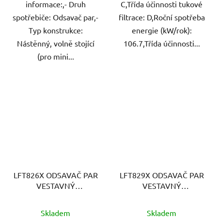
informace:,- Druh
C,Třída účinnosti tukové
spotřebiče: Odsavač par,-
filtrace: D,Roční spotřeba
Typ konstrukce:
energie (kW/rok):
Nástěnný, volně stojící
106.7,Třída účinnosti...
(pro mini...
LFT826X ODSAVAČ PAR
LFT829X ODSAVAČ PAR
VESTAVNÝ
VESTAVNÝ
ELECTROLUX
ELECTROLUX
Skladem
Skladem