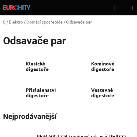
Přejít
Hledat
N
na
K
obsah
Domů
/
Elektro
/
Domácí spotřebiče
/
Odsavače par
Odsavače par
Klasické
Komínové
digestoře
digestoře
Příslušenství
Vestavné
digestoře
digestoře
Nejprodávanější
PEW 600 GCB komínový odsavač PHILCO