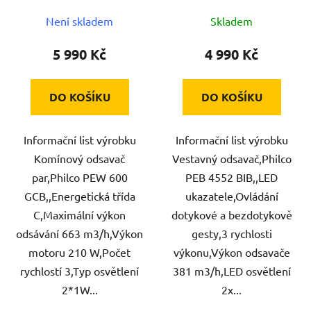
u
Není skladem
Skladem
k
t
5 990 Kč
4 990 Kč
ů
DO KOŠÍKU
DO KOŠÍKU
Informační list výrobku
Informační list výrobku
Komínový odsavač
Vestavný odsavač,Philco
par,Philco PEW 600
PEB 4552 BIB,,LED
GCB,,Energetická třída
ukazatele,Ovládání
C,Maximální výkon
dotykové a bezdotykově
odsávání 663 m3/h,Výkon
gesty,3 rychlosti
motoru 210 W,Počet
výkonu,Výkon odsavače
rychlostí 3,Typ osvětlení
381 m3/h,LED osvětlení
2*1W...
2x...