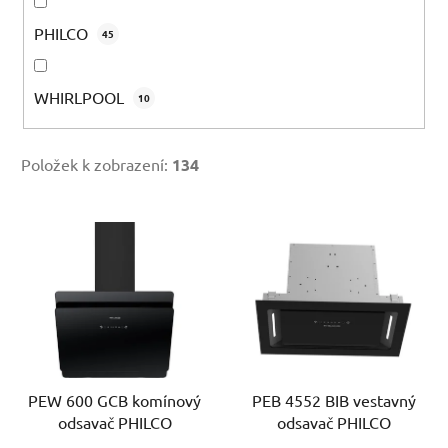
PHILCO
45
WHIRLPOOL
10
Položek k zobrazení:
134
V
ý
p
i
s
p
r
PEW 600 GCB komínový
PEB 4552 BIB vestavný
o
odsavač PHILCO
odsavač PHILCO
d