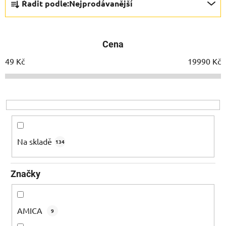
Řadit podle:
Nejprodávanější
a
z
e
Cena
n
í
49
Kč
19990
Kč
p
r
o
d
u
k
Na skladě
134
t
ů
Značky
AMICA
9