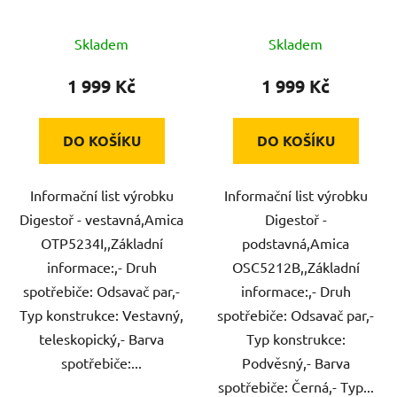
Skladem
Skladem
1 999 Kč
1 999 Kč
DO KOŠÍKU
DO KOŠÍKU
Informační list výrobku
Informační list výrobku
Digestoř - vestavná,Amica
Digestoř -
OTP5234I,,Základní
podstavná,Amica
informace:,- Druh
OSC5212B,,Základní
spotřebiče: Odsavač par,-
informace:,- Druh
Typ konstrukce: Vestavný,
spotřebiče: Odsavač par,-
teleskopický,- Barva
Typ konstrukce:
spotřebiče:...
Podvěsný,- Barva
spotřebiče: Černá,- Typ...