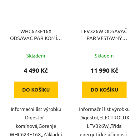
WHC623E16X
LFV326W ODSAVAČ
ODSAVAČ PAR KOMÍN.
PAR VESTAVNÝ
GORENJE
ELECTROLUX
Skladem
Skladem
4 490 Kč
11 990 Kč
DO KOŠÍKU
DO KOŠÍKU
Informační list výrobku
Informační list výrobku
Digestoř -
Digestoř,ELECTROLUX
komínová,Gorenje
LFV326W,,Třída
WHC623E16X,,Základní
energetické účinnosti: