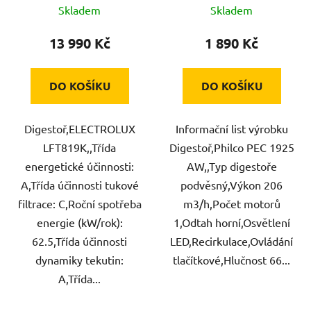
Skladem
Skladem
13 990 Kč
1 890 Kč
DO KOŠÍKU
DO KOŠÍKU
Digestoř,ELECTROLUX
Informační list výrobku
LFT819K,,Třída
Digestoř,Philco PEC 1925
energetické účinnosti:
AW,,Typ digestoře
A,Třída účinnosti tukové
podvěsný,Výkon 206
filtrace: C,Roční spotřeba
m3/h,Počet motorů
energie (kW/rok):
1,Odtah horní,Osvětlení
62.5,Třída účinnosti
LED,Recirkulace,Ovládání
dynamiky tekutin:
tlačítkové,Hlučnost 66...
A,Třída...