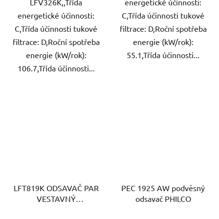
LFV326K,,Třída
energetické účinnosti:
energetické účinnosti:
C,Třída účinnosti tukové
C,Třída účinnosti tukové
filtrace: D,Roční spotřeba
filtrace: D,Roční spotřeba
energie (kW/rok):
energie (kW/rok):
55.1,Třída účinnosti...
106.7,Třída účinnosti...
LFT819K ODSAVAČ PAR
PEC 1925 AW podvěsný
VESTAVNÝ
odsavač PHILCO
ELECTROLUX