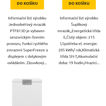
DO KOŠÍKU
DO KOŠÍKU
Informační list výrobku
Informační list výrobku
Jednodvéřový mrazák
Šuplíkový
PTF813D je vybaven
mrazák,,Energetická třída
senzorickým řízením
E,Čistý objem: 215
provozu, funkcí rychlého
l,Spotřeba el. energie:
zmrazení SuperFreeze a
205 kWh/ rok,Klimatická
displejem s dotykovým
třída SN-T,Akumulační
ovládáním. Zásuvkový...
doba: 19 hodin,Mrazicí...