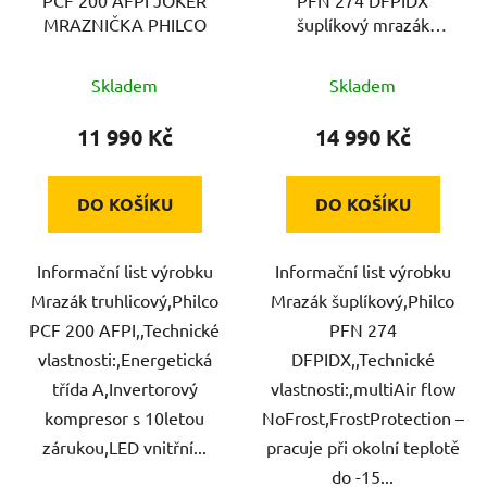
MRAZNIČKA PHILCO
šuplíkový mrazák
PHILCO
Skladem
Skladem
11 990 Kč
14 990 Kč
DO KOŠÍKU
DO KOŠÍKU
Informační list výrobku
Informační list výrobku
Mrazák truhlicový,Philco
Mrazák šuplíkový,Philco
PCF 200 AFPI,,Technické
PFN 274
vlastnosti:,Energetická
DFPIDX,,Technické
třída A,Invertorový
vlastnosti:,multiAir flow
kompresor s 10letou
NoFrost,FrostProtection –
zárukou,LED vnitřní...
pracuje při okolní teplotě
do -15...