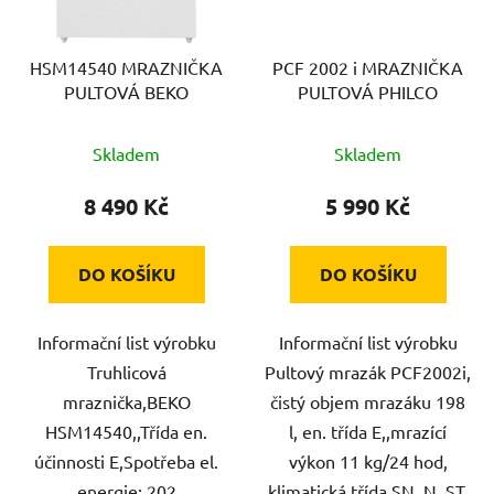
HSM14540 MRAZNIČKA
PCF 2002 i MRAZNIČKA
PULTOVÁ BEKO
PULTOVÁ PHILCO
Skladem
Skladem
8 490 Kč
5 990 Kč
DO KOŠÍKU
DO KOŠÍKU
Informační list výrobku
Informační list výrobku
Truhlicová
Pultový mrazák PCF2002i,
mraznička,BEKO
čistý objem mrazáku 198
HSM14540,,Třída en.
l, en. třída E,,mrazící
účinnosti E,Spotřeba el.
výkon 11 kg/24 hod,
energie: 202
klimatická třída SN, N, ST,