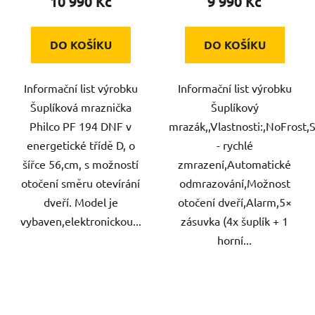
10 990 Kč
9 990 Kč
DO KOŠÍKU
DO KOŠÍKU
Informační list výrobku
Informační list výrobku
Šuplíková mraznička
Šuplíkový
Philco PF 194 DNF v
mrazák,,Vlastnosti:,NoFrost
energetické třídě D, o
- rychlé
šířce 56,cm, s možností
zmrazení,Automatické
otočení směru otevírání
odmrazování,Možnost
dveří. Model je
otočení dveří,Alarm,5×
vybaven,elektronickou...
zásuvka (4x šuplík + 1
horní...