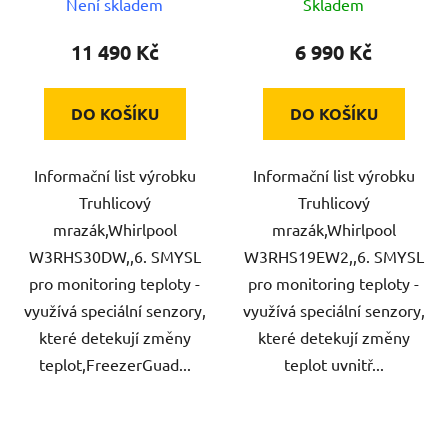
Není skladem
Skladem
11 490 Kč
6 990 Kč
DO KOŠÍKU
DO KOŠÍKU
Informační list výrobku
Informační list výrobku
Truhlicový
Truhlicový
mrazák,Whirlpool
mrazák,Whirlpool
W3RHS30DW,,6. SMYSL
W3RHS19EW2,,6. SMYSL
pro monitoring teploty -
pro monitoring teploty -
využívá speciální senzory,
využívá speciální senzory,
které detekují změny
které detekují změny
teplot,FreezerGuad...
teplot uvnitř...