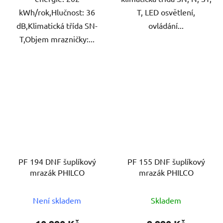
kWh/rok,Hlučnost: 36
T, LED osvětlení,
dB,Klimatická třída SN-
ovládání...
T,Objem mrazničky:...
PF 194 DNF šuplíkový
PF 155 DNF šuplíkový
mrazák PHILCO
mrazák PHILCO
Není skladem
Skladem