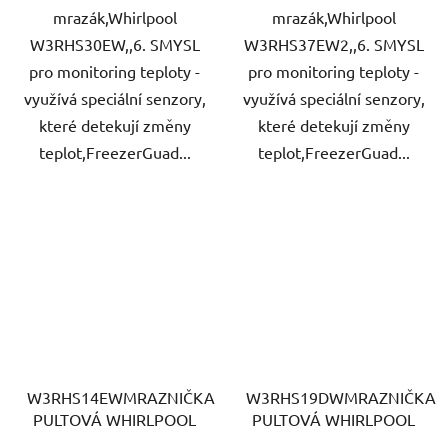
mrazák,Whirlpool
mrazák,Whirlpool
W3RHS30EW,,6. SMYSL
W3RHS37EW2,,6. SMYSL
pro monitoring teploty -
pro monitoring teploty -
využívá speciální senzory,
využívá speciální senzory,
které detekují změny
které detekují změny
teplot,FreezerGuad...
teplot,FreezerGuad...
W3RHS14EWMRAZNIČKA
W3RHS19DWMRAZNIČKA
PULTOVÁ WHIRLPOOL
PULTOVÁ WHIRLPOOL