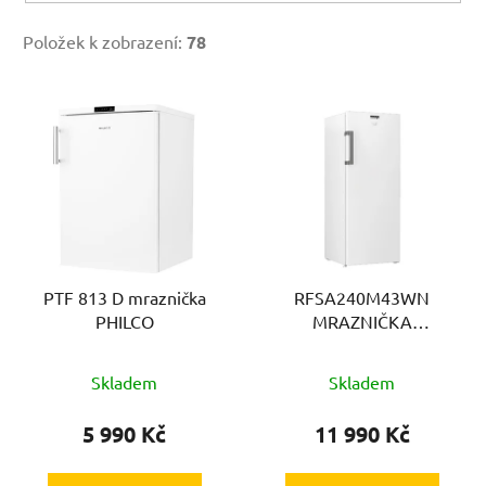
Položek k zobrazení:
78
V
ý
p
i
s
p
r
PTF 813 D mraznička
RFSA240M43WN
o
PHILCO
MRAZNIČKA
d
ŠUPLÍKOVÁ BEKO
u
Skladem
Skladem
k
t
5 990 Kč
11 990 Kč
ů