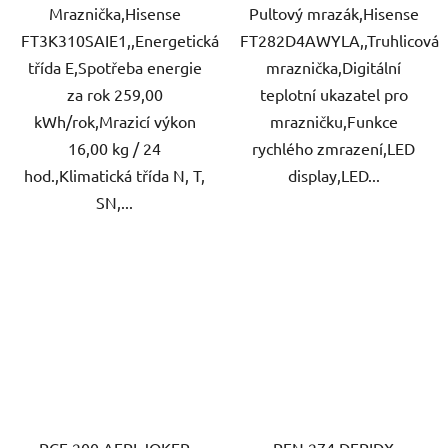
Mraznička,Hisense
Pultový mrazák,Hisense
FT3K310SAIE1,,Energetická
FT282D4AWYLA,,Truhlicová
třída E,Spotřeba energie
mraznička,Digitální
za rok 259,00
teplotní ukazatel pro
kWh/rok,Mrazicí výkon
mrazničku,Funkce
16,00 kg / 24
rychlého zmrazení,LED
hod.,Klimatická třída N, T,
display,LED...
SN,...
PCF 200 AFPI JOKER
PFN 274 DFPIDX