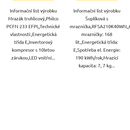
Informační list výrobku
Informační list výrobku
Mrazák truhlicový,Philco
Šuplíková s
PCFN 233 EFPI,,Technické
mraznička,RFSA210K40WN,
vlastnosti:,Energetická
mrazničky: 168
třída E,Invertorový
lit.,Energetická třída:
kompresor s 10letou
E,Spotřeba el. Energie:
zárukou,LED vnitřní...
190 kWh/rok,Mrazící
kapacita: 7, 7 kg...