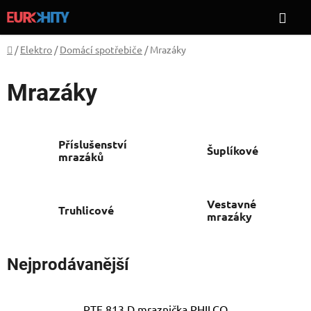
Přejít
Hle
na
obsah
Domů
/
Elektro
/
Domácí spotřebiče
/
Mrazáky
Mrazáky
Příslušenství
Šuplíkové
mrazáků
Vestavné
Truhlicové
mrazáky
Nejprodávanější
PTF 813 D mraznička PHILCO