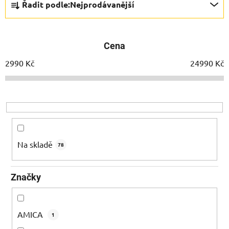
Řadit podle:
Nejprodávanější
a
z
e
Cena
n
í
2990
Kč
24990
Kč
p
r
o
d
u
k
Na skladě
78
t
ů
Značky
AMICA
1