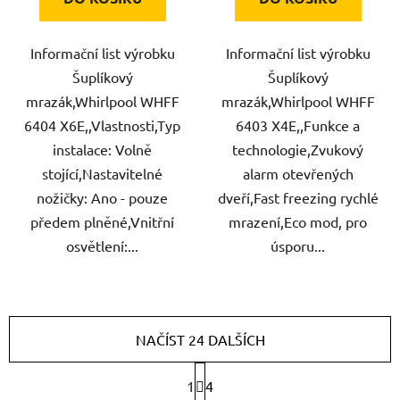
Informační list výrobku
Informační list výrobku
Šuplíkový
Šuplíkový
mrazák,Whirlpool WHFF
mrazák,Whirlpool WHFF
6404 X6E,,Vlastnosti,Typ
6403 X4E,,Funkce a
instalace: Volně
technologie,Zvukový
stojící,Nastavitelné
alarm otevřených
nožičky: Ano - pouze
dveří,Fast freezing rychlé
předem plněné,Vnitřní
mrazení,Eco mod, pro
osvětlení:...
úsporu...
NAČÍST 24 DALŠÍCH
S
1
4
t