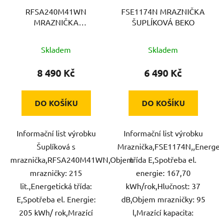
RFSA240M41WN
FSE1174N MRAZNIČKA
MRAZNIČKA
ŠUPLÍKOVÁ BEKO
ŠUPLÍKOVÁ BEKO
Skladem
Skladem
8 490 Kč
6 490 Kč
DO KOŠÍKU
DO KOŠÍKU
Informační list výrobku
Informační list výrobku
Šuplíková s
Mraznička,FSE1174N,,Energe
mraznička,RFSA240M41WN,Objem
třída E,Spotřeba el.
mrazničky: 215
energie: 167,70
lit.,Energetická třída:
kWh/rok,Hlučnost: 37
E,Spotřeba el. Energie:
dB,Objem mrazničky: 95
205 kWh/ rok,Mrazící
l,Mrazící kapacita: