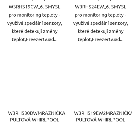
W3RHS19CW,,6. SMYSL
W3RHS24EW,,6. SMYSL
pro monitoring teploty -
pro monitoring teploty -
využívá speciální senzory,
využívá speciální senzory,
které detekují změny
které detekují změny
teplot,FreezerGuad...
teplot,FreezerGuad...
W3RHS30DWMRAZNIČKA
W3RHS19EW2MRAZNIČKA
PULTOVÁ WHIRLPOOL
PULTOVÁ WHIRLPOOL