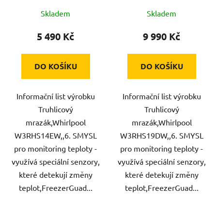
Skladem
Skladem
5 490 Kč
9 990 Kč
DO KOŠÍKU
DO KOŠÍKU
Informační list výrobku
Informační list výrobku
Truhlicový
Truhlicový
mrazák,Whirlpool
mrazák,Whirlpool
W3RHS14EW,,6. SMYSL
W3RHS19DW,,6. SMYSL
pro monitoring teploty -
pro monitoring teploty -
využívá speciální senzory,
využívá speciální senzory,
které detekují změny
které detekují změny
teplot,FreezerGuad...
teplot,FreezerGuad...