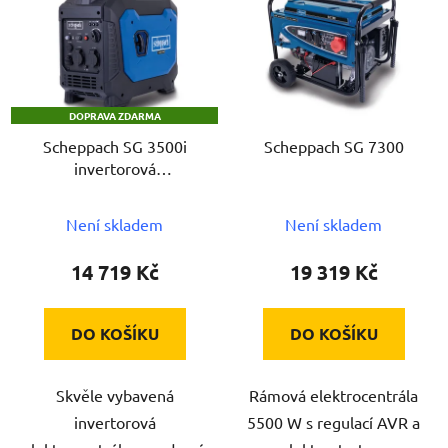
p
i
s
p
DOPRAVA ZDARMA
r
Scheppach SG 3500i
Scheppach SG 7300
o
invertorová
d
elektrocentrála
u
Není skladem
Není skladem
k
t
14 719 Kč
19 319 Kč
ů
DO KOŠÍKU
DO KOŠÍKU
Skvěle vybavená
Rámová elektrocentrála
invertorová
5500 W s regulací AVR a