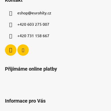
p
a
a
c
eshop
@
eurohity.cz
t
í
p
í
+420 603 275 007
r
v
+420 731 158 667
k
y
v
ý
p
i
Přijímáme online platby
s
u
Informace pro Vás