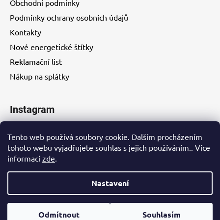
Obchodní podmínky
Podmínky ochrany osobních údajů
Kontakty
Nové energetické štítky
Reklamační list
Nákup na splátky
Instagram
Tento web používá soubory cookie. Dalším procházením
tohoto webu vyjadřujete souhlas s jejich používáním.. Více
informací
zde
.
Kontakty
Nastavení
Vytvořil Shoptet
Odmítnout
Souhlasím
Copyright 2026
EUROHITY s.r.o.
. Všechna práva