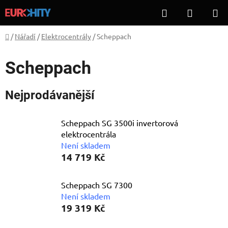
Přejít
Hledat
NÁKUP
na
KOŠÍK
obsah
Domů
/
Nářadí
/
Elektrocentrály
/
Scheppach
Scheppach
Nejprodávanější
Scheppach SG 3500i invertorová
elektrocentrála
Není skladem
14 719 Kč
Scheppach SG 7300
Není skladem
19 319 Kč