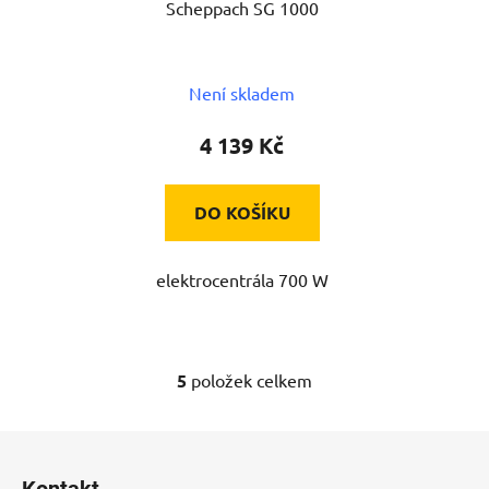
Scheppach SG 1000
Není skladem
4 139 Kč
DO KOŠÍKU
elektrocentrála 700 W
5
položek celkem
O
v
l
Z
á
á
d
Kontakt