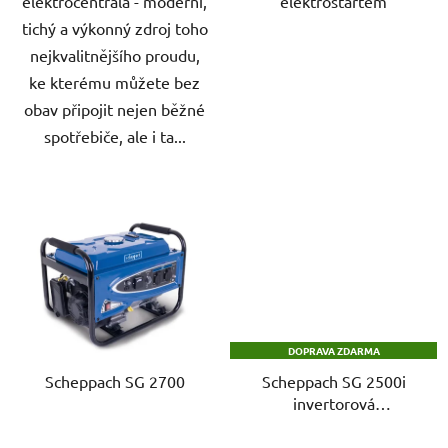
elektrocentrála - moderní,
elektrostartem
tichý a výkonný zdroj toho
nejkvalitnějšího proudu,
ke kterému můžete bez
obav připojit nejen běžné
spotřebiče, ale i ta...
DOPRAVA ZDARMA
Scheppach SG 2700
Scheppach SG 2500i
invertorová
elektrocentrála 2000 W