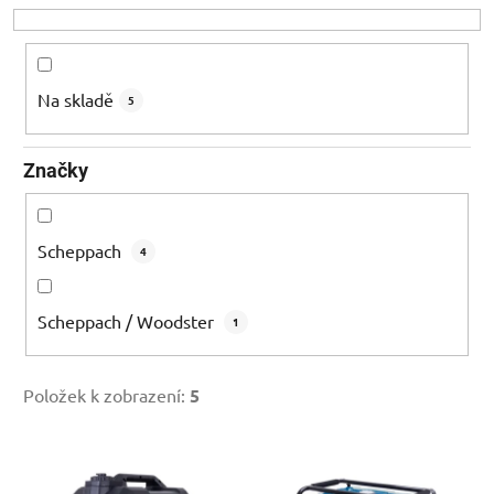
o
d
u
k
Na skladě
5
t
ů
Značky
Scheppach
4
Scheppach / Woodster
1
Položek k zobrazení:
5
V
ý