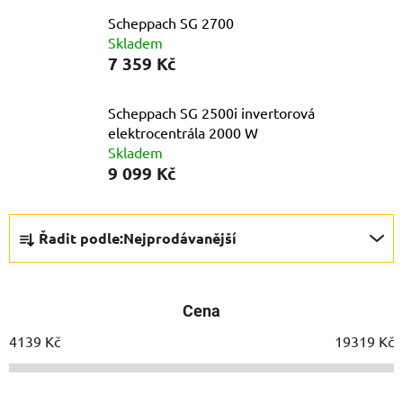
Scheppach SG 2700
Skladem
7 359 Kč
Scheppach SG 2500i invertorová
elektrocentrála 2000 W
Skladem
9 099 Kč
Ř
Řadit podle:
Nejprodávanější
a
z
e
Cena
n
í
4139
Kč
19319
Kč
p
r