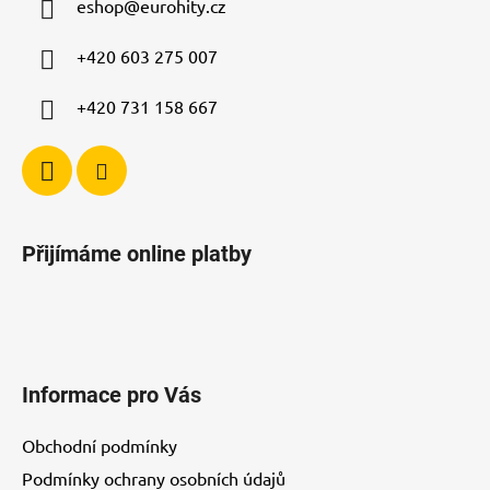
eshop
@
eurohity.cz
t
í
p
í
+420 603 275 007
r
v
+420 731 158 667
k
y
v
ý
p
i
Přijímáme online platby
s
u
Informace pro Vás
Obchodní podmínky
Podmínky ochrany osobních údajů