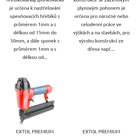
je určena k nastřelování
plynovým pohonem je
upevňovacích hřebíků s
určena pro náročné nebo
průměrem 1mm a s
celodenní práce ve
délkou od 15mm do
výškách a na stavbách, pro
50mm, a dále sponek s
výrobu konstrukcí ze
průměrem 1mm a s
dřeva např....
délkou od...
EXTOL PREMIUM
EXTOL PREMIUM