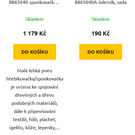
8865040 sponkovačka a
8865040A úderník, sada
hřebíkovačka 2v1, pneu
Skladem
Skladem
1 179 Kč
190 Kč
DO KOŠÍKU
DO KOŠÍKU
Malá lehká pneu
hřebíkovačka/sponkovačka
je určena ke spojování
dřevěných a dřevu
podobných materiálů,
dále k připevňování
textilií, fólií, plachet,
igelitu, kůže, lepenky,...