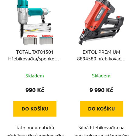
ý
p
i
s
p
r
TOTAL TAT81501
EXTOL PREMIUM
o
Hřebíkovačka/sponkovačka
8894580 hřebíkovačka
d
na konstrukce, pneu
na konstrukce, plynová
u
Skladem
Skladem
k
t
990 Kč
9 990 Kč
ů
DO KOŠÍKU
DO KOŠÍKU
Tato pneumatická
Silná hřebíkovačka na
hřebíkovačka/sponkovačka
konstrukce se zážehovým