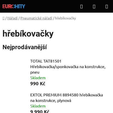
Přejít
Hledat
NÁKUP
na
KOŠÍK
obsah
Domů
/
Nářadí
/
Pneumatické nářadí
/
hřebíkovačky
hřebíkovačky
Nejprodávanější
TOTAL TAT81501
Hřebíkovačka/sponkovačka na konstrukce,
pneu
Skladem
990 Kč
EXTOL PREMIUM 8894580 hřebíkovačka
na konstrukce, plynová
Skladem
9 990 Kč