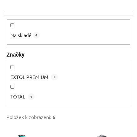
r
o
d
u
k
Na skladě
6
t
ů
Značky
EXTOL PREMIUM
5
TOTAL
1
Položek k zobrazení:
6
V