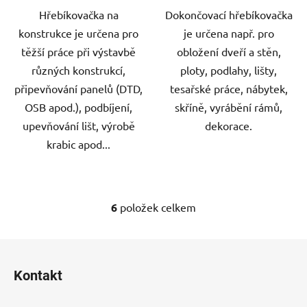
Hřebíkovačka na
Dokončovací hřebíkovačka
konstrukce je určena pro
je určena např. pro
těžší práce při výstavbě
obložení dveří a stěn,
různých konstrukcí,
ploty, podlahy, lišty,
připevňování panelů (DTD,
tesařské práce, nábytek,
OSB apod.), podbíjení,
skříně, vyrábění rámů,
upevňování lišt, výrobě
dekorace.
krabic apod...
6
položek celkem
O
v
l
Z
á
á
d
Kontakt
p
a
a
c