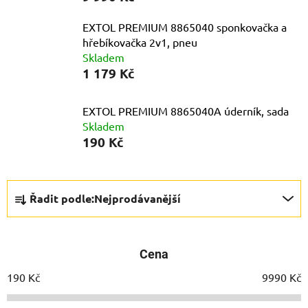
EXTOL PREMIUM 8865040 sponkovačka a
hřebíkovačka 2v1, pneu
Skladem
1 179 Kč
EXTOL PREMIUM 8865040A úderník, sada
Skladem
190 Kč
Ř
Řadit podle:
Nejprodávanější
a
z
e
Cena
n
í
190
Kč
9990
Kč
p