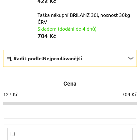
422 Kč
Taška nákupní BRILANZ 30l, nosnost 30kg
ČRV
Skladem (dodání do 4 dnů)
704 Kč
Ř
Řadit podle:
Nejprodávanější
a
z
e
Cena
n
í
127
Kč
704
Kč
p
r
o
d
u