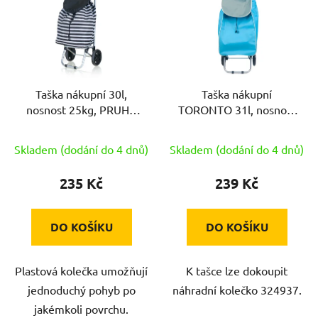
p
i
s
p
r
Taška nákupní 30l,
Taška nákupní
o
nosnost 25kg, PRUHY
TORONTO 31l, nosnost
d
BÍ/ČER
30kg TYRK/ŠE
u
Skladem (dodání do 4 dnů)
Skladem (dodání do 4 dnů)
k
t
235 Kč
239 Kč
ů
DO KOŠÍKU
DO KOŠÍKU
Plastová kolečka umožňují
K tašce lze dokoupit
jednoduchý pohyb po
náhradní kolečko 324937.
jakémkoli povrchu.