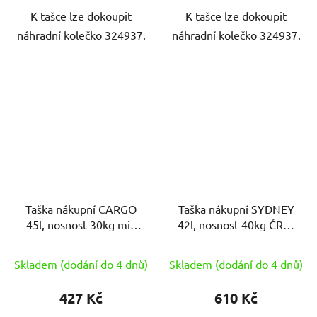
K tašce lze dokoupit
K tašce lze dokoupit
náhradní kolečko 324937.
náhradní kolečko 324937.
Taška nákupní CARGO
Taška nákupní SYDNEY
45l, nosnost 30kg mix
42l, nosnost 40kg ČRV/
barev
ČER
Skladem (dodání do 4 dnů)
Skladem (dodání do 4 dnů)
427 Kč
610 Kč