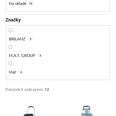
k
Na skladě
12
t
ů
Značky
BRILANZ
5
M.A.T. GROUP
5
Mat
2
Položek k zobrazení:
12
V
ý