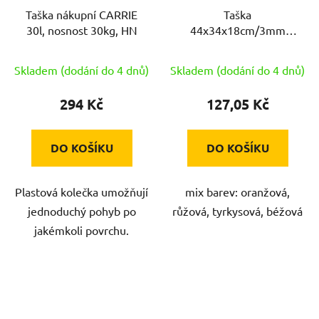
Taška nákupní CARRIE
Taška
30l, nosnost 30kg, HN
44x34x18cm/3mm
plstěná mix barev
Skladem (dodání do 4 dnů)
Skladem (dodání do 4 dnů)
294 Kč
127,05 Kč
DO KOŠÍKU
DO KOŠÍKU
Plastová kolečka umožňují
mix barev: oranžová,
jednoduchý pohyb po
růžová, tyrkysová, béžová
jakémkoli povrchu.