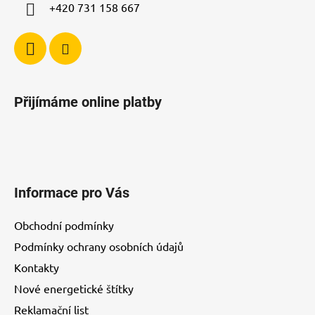
+420 731 158 667
k
y
v
ý
p
i
Přijímáme online platby
s
u
Informace pro Vás
Obchodní podmínky
Podmínky ochrany osobních údajů
Kontakty
Nové energetické štítky
Reklamační list