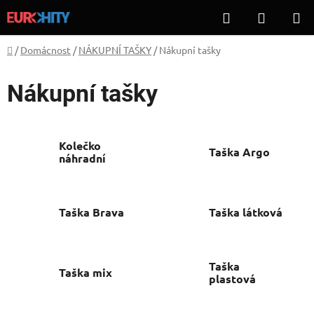
Přejít
Hledat
NÁKUP
na
KOŠÍK
obsah
Domů
/
Domácnost
/
NÁKUPNÍ TAŠKY
/
Nákupní tašky
Nákupní tašky
Kolečko
Taška Argo
náhradní
Taška Brava
Taška látková
Taška
Taška mix
plastová