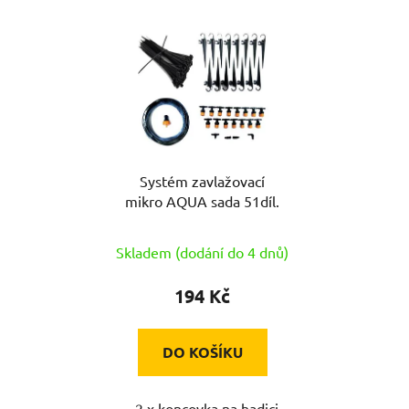
V
ý
p
i
s
p
r
Systém zavlažovací
o
mikro AQUA sada 51díl.
d
u
Skladem (dodání do 4 dnů)
k
t
194 Kč
ů
DO KOŠÍKU
- 2 x koncovka na hadici