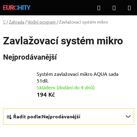
Přejít
Hledat
NÁKUP
na
KOŠÍK
obsah
Domů
/
Zahrada
/
Vodní program
/
Zavlažovací systém mikro
Zavlažovací systém mikro
Nejprodávanější
Systém zavlažovací mikro AQUA sada
51díl.
Skladem (dodání do 4 dnů)
194 Kč
Ř
Řadit podle:
Nejprodávanější
a
z
e