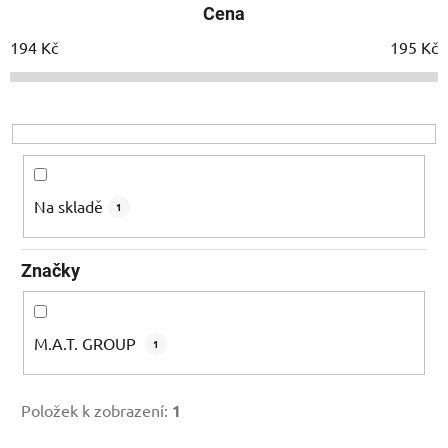
Cena
n
í
194
Kč
195
Kč
p
r
o
d
u
k
Na skladě
1
t
ů
Značky
M.A.T. GROUP
1
Položek k zobrazení:
1