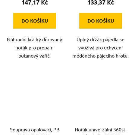
147,17 Kč
133,37 Kč
DO KOŠÍKU
DO KOŠÍKU
Náhradní krátký děrovaný
Úplný držák pájedla se
hořák pro propan-
využívá pro uchycení
butanový vařič.
měděného pájecího hrotu.
Souprava opalovací, PB
Hořák univerzální 360st.