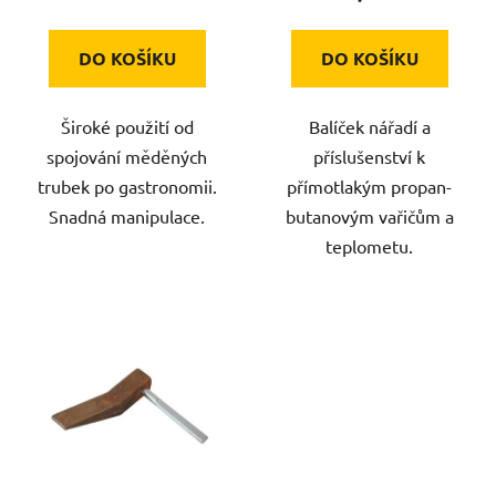
ů
DO KOŠÍKU
DO KOŠÍKU
Široké použití od
Balíček nářadí a
spojování měděných
příslušenství k
trubek po gastronomii.
přímotlakým propan-
Snadná manipulace.
butanovým vařičům a
teplometu.