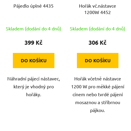
Pájedlo úplné 4435
Hořák vč.nástavce
1200W 4452
Skladem (dodání do 4 dnů)
Skladem (dodání do 4 dnů)
399 Kč
306 Kč
DO KOŠÍKU
DO KOŠÍKU
Náhradní pájecí nástavec,
Hořák včetně nástavce
který je vhodný pro
1200 W pro měkké pájení
hořáky.
cínem nebo tvrdé pájení
mosaznou a stříbrnou
pájkou.