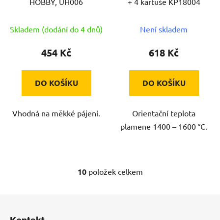
HOBBY, UH006
+ 4 kartuše KP18004
Skladem (dodání do 4 dnů)
Není skladem
454 Kč
618 Kč
DO KOŠÍKU
DO KOŠÍKU
Vhodná na měkké pájení.
Orientační teplota
plamene 1400 – 1600 °C.
10
položek celkem
O
v
l
Z
á
á
d