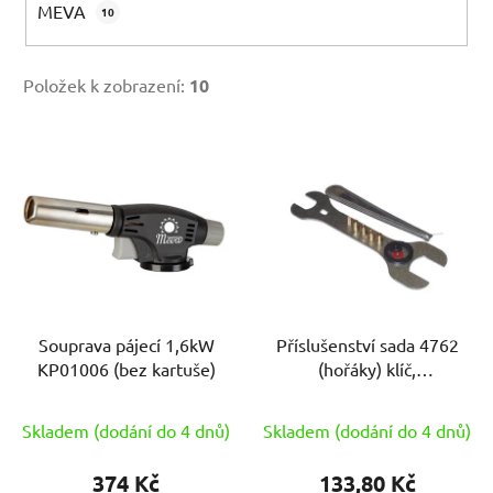
MEVA
10
Položek k zobrazení:
10
V
ý
p
i
s
p
r
Souprava pájecí 1,6kW
Příslušenství sada 4762
o
KP01006 (bez kartuše)
(hořáky) klíč,
d
jehla,tryska,sintr,těsnění
u
Skladem (dodání do 4 dnů)
Skladem (dodání do 4 dnů)
k
t
374 Kč
133,80 Kč