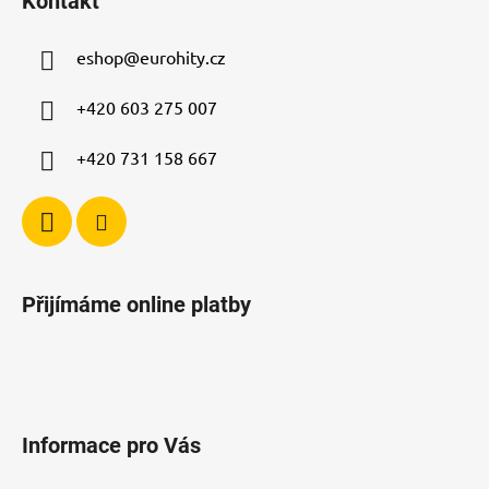
Kontakt
p
a
a
c
eshop
@
eurohity.cz
t
í
p
í
+420 603 275 007
r
v
+420 731 158 667
k
y
v
ý
p
i
Přijímáme online platby
s
u
Informace pro Vás