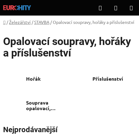
Přejít
Hledat
NÁKUP
na
KOŠÍK
obsah
Domů
/
Železářství
/
STAVBA
/
Opalovací soupravy, hořáky a příslušenství
Opalovací soupravy, hořáky
a příslušenství
Hořák
Příslušenství
Souprava
opalovací,
pájecí
Nejprodávanější