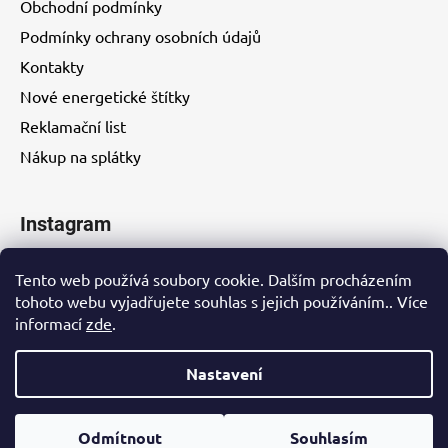
Obchodní podmínky
Podmínky ochrany osobních údajů
Kontakty
Nové energetické štítky
Reklamační list
Nákup na splátky
Instagram
Tento web používá soubory cookie. Dalším procházením
tohoto webu vyjadřujete souhlas s jejich používáním.. Více
informací
zde
.
Kontakty
Nastavení
Vytvořil Shoptet
Odmítnout
Souhlasím
Copyright 2026
EUROHITY s.r.o.
. Všechna práva