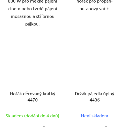
800 W pro měkké pájení
hořák pro propan-
cínem nebo tvrdé pájení
butanový vařič.
mosaznou a stříbrnou
pájkou.
Hořák děrovaný krátký
Držák pájedla úplný
4470
4436
Skladem (dodání do 4 dnů)
Není skladem