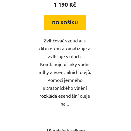
1 190 Kč
DO KOŠÍKU
Zvlhčovač vzduchu s
difuzérem aromatizuje a
zvlhčuje vzduch.
Kombinuje účinky vodní
mlhy a esenciálních olejů.
Pomocí jemného
ultrasonického vlnění
rozkládá esenciální oleje
na...
19
položek celkem