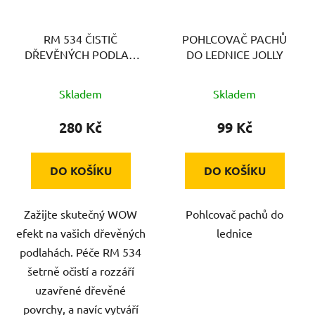
RM 534 ČISTIČ
POHLCOVAČ PACHŮ
DŘEVĚNÝCH PODLAH
DO LEDNICE JOLLY
KÄRCHER
Skladem
Skladem
280 Kč
99 Kč
DO KOŠÍKU
DO KOŠÍKU
Zažijte skutečný WOW
Pohlcovač pachů do
efekt na vašich dřevěných
lednice
podlahách. Péče RM 534
šetrně očistí a rozzáří
uzavřené dřevěné
povrchy, a navíc vytváří