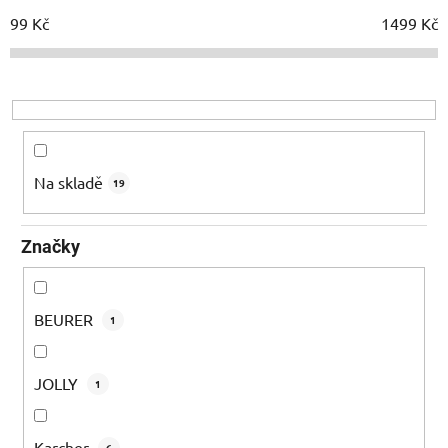
í
99
Kč
1499
Kč
p
r
o
d
u
k
Na skladě
19
t
ů
Značky
BEURER
1
JOLLY
1
Karcher
6