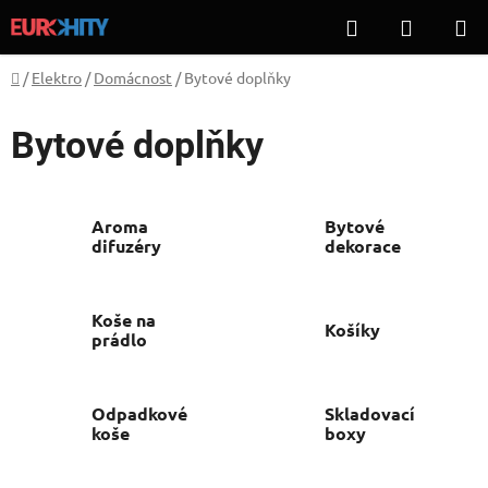
Přejít
Hledat
NÁKUP
na
KOŠÍK
obsah
Domů
/
Elektro
/
Domácnost
/
Bytové doplňky
Bytové doplňky
Aroma
Bytové
difuzéry
dekorace
Koše na
Košíky
prádlo
Odpadkové
Skladovací
koše
boxy