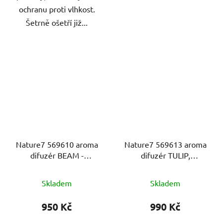
ochranu proti vlhkost.
Šetrně ošetří již...
Nature7 569610 aroma
Nature7 569613 aroma
difuzér BEAM -
difuzér TULIP,
PAPRSEK, osvěžovač a
osvěžovač a zvlhčovač
zvlhčovač vzduchu,
vzduchu, imitace
Skladem
Skladem
imitace světlého dřeva
světlého dřeva
950 Kč
990 Kč