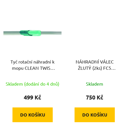
Tyč rotační náhradní k
NÁHRADNÍ VÁLEC
mopu CLEAN TWIST
ŽLUTÝ (2ks) FC5
NEW 89114 LEIFHEIT
KÄRCHER
Skladem (dodání do 4 dnů)
Skladem
499 Kč
750 Kč
DO KOŠÍKU
DO KOŠÍKU