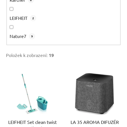
LEIFHEIT
2
Nature7
9
Položek k zobrazení:
19
V
ý
p
i
s
p
r
LEIFHEIT Set clean twist
LA 35 AROMA DIFUZÉR
o