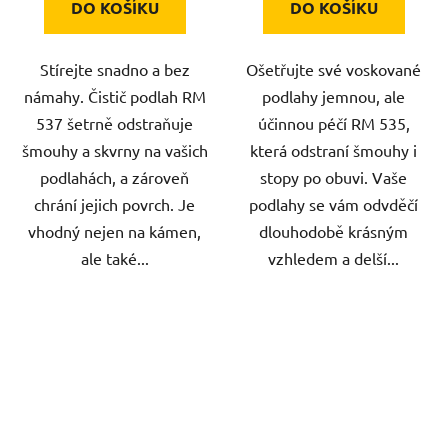
DO KOŠÍKU
DO KOŠÍKU
Stírejte snadno a bez
Ošetřujte své voskované
námahy. Čistič podlah RM
podlahy jemnou, ale
537 šetrně odstraňuje
účinnou péčí RM 535,
šmouhy a skvrny na vašich
která odstraní šmouhy i
podlahách, a zároveň
stopy po obuvi. Vaše
chrání jejich povrch. Je
podlahy se vám odvděčí
vhodný nejen na kámen,
dlouhodobě krásným
ale také...
vzhledem a delší...