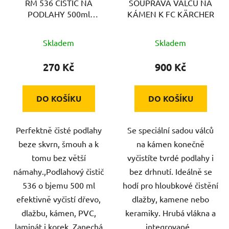
RM 536 ČISTIČ NA
SOUPRAVA VÁLCŮ NA
PODLAHY 500ml
KÁMEN K FC KÄRCHER
KÄRCHER
Skladem
Skladem
270 Kč
900 Kč
DO KOŠÍKU
DO KOŠÍKU
Perfektně čisté podlahy
Se speciální sadou válců
beze skvrn, šmouh a k
na kámen konečně
tomu bez větší
vyčistíte tvrdé podlahy i
námahy.,Podlahový čistič
bez drhnutí. Ideálně se
536 o bjemu 500 ml
hodí pro hloubkové čistění
efektivně vyčistí dřevo,
dlažby, kamene nebo
dlažbu, kámen, PVC,
keramiky. Hrubá vlákna a
laminát i korek. Zanechá
integrované...