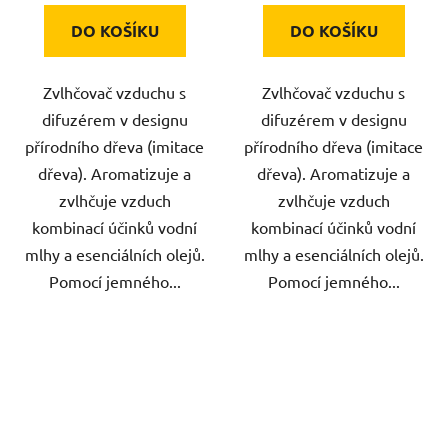
DO KOŠÍKU
DO KOŠÍKU
Zvlhčovač vzduchu s
Zvlhčovač vzduchu s
difuzérem v designu
difuzérem v designu
přírodního dřeva (imitace
přírodního dřeva (imitace
dřeva). Aromatizuje a
dřeva). Aromatizuje a
zvlhčuje vzduch
zvlhčuje vzduch
kombinací účinků vodní
kombinací účinků vodní
mlhy a esenciálních olejů.
mlhy a esenciálních olejů.
Pomocí jemného...
Pomocí jemného...