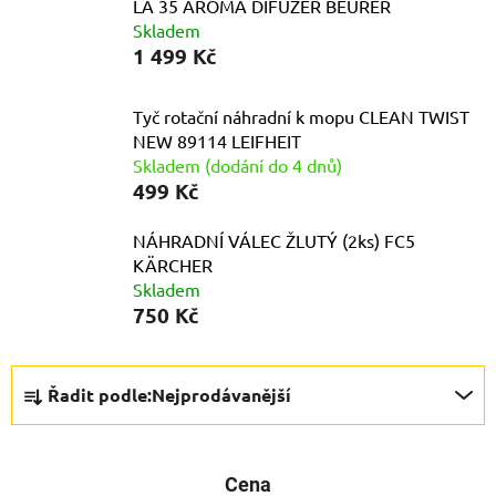
LA 35 AROMA DIFUZÉR BEURER
Skladem
1 499 Kč
Tyč rotační náhradní k mopu CLEAN TWIST
NEW 89114 LEIFHEIT
Skladem (dodání do 4 dnů)
499 Kč
NÁHRADNÍ VÁLEC ŽLUTÝ (2ks) FC5
KÄRCHER
Skladem
750 Kč
Ř
Řadit podle:
Nejprodávanější
a
z
e
Cena
n