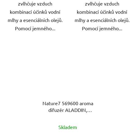
zvlhčuje vzduch
zvlhčuje vzduch
kombinací účinků vodní
kombinací účinků vodní
mlhy a esenciálních olejů.
mlhy a esenciálních olejů.
Pomocí jemného...
Pomocí jemného...
Nature7 569600 aroma
difuzér ALADDIN,
DF12A, osvěžovač a
zvlhčovač vzduchu
Skladem