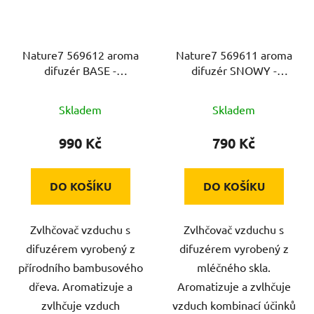
Nature7 569612 aroma
Nature7 569611 aroma
difuzér BASE -
difuzér SNOWY -
ZÁKLADNA, osvěžovač
SNĚŽNÝ, osvěžovač a
a zvlhčovač vzduchu,
zvlhčovač vzduchu,
Skladem
Skladem
bambus
mléčné sklo, USB
990 Kč
790 Kč
DO KOŠÍKU
DO KOŠÍKU
Zvlhčovač vzduchu s
Zvlhčovač vzduchu s
difuzérem vyrobený z
difuzérem vyrobený z
přírodního bambusového
mléčného skla.
dřeva. Aromatizuje a
Aromatizuje a zvlhčuje
zvlhčuje vzduch
vzduch kombinací účinků