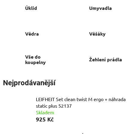
Úklid
Umyvadla
Vědra
Věšáky
Vše do
Žehlení prádla
koupelny
Nejprodávanější
LEIFHEIT Set clean twist M ergo + náhrada
static plus 52137
Skladem
925 Kč