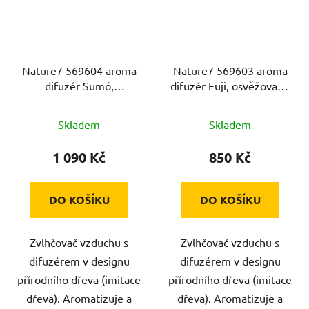
Nature7 569604 aroma
Nature7 569603 aroma
difuzér Sumó,
difuzér Fuji, osvěžovač a
osvěžovač a zvlhčovač
zvlhčovač vzduchu,
vzduchu, imitace
imitace světlého dřeva,
Skladem
Skladem
světlého dřev, 300ml
150ml
1 090 Kč
850 Kč
DO KOŠÍKU
DO KOŠÍKU
Zvlhčovač vzduchu s
Zvlhčovač vzduchu s
difuzérem v designu
difuzérem v designu
přírodního dřeva (imitace
přírodního dřeva (imitace
dřeva). Aromatizuje a
dřeva). Aromatizuje a