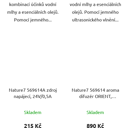
kombinací účinků vodní
vodní mlhy a esenciálních
mlhy a esenciálních olejů.
olejů. Pomocí jemného
Pomocí jemného...
ultrasonického vlnění...
Nature7 569614A zdroj
Nature7 569614 aroma
napájecí, 24V/0,5A
difuzér ORIENT,
osvěžovač a zvlhčovač
vzduchu, kovový povrch
Skladem
Skladem
215 Kč
890 Kč