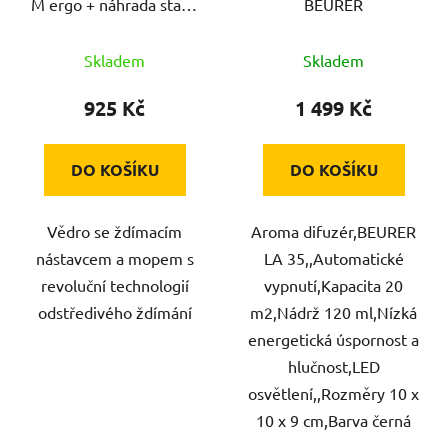
M ergo + náhrada static
BEURER
d
plus 52137
u
Skladem
Skladem
k
t
925 Kč
1 499 Kč
ů
DO KOŠÍKU
DO KOŠÍKU
Vědro se ždímacím
Aroma difuzér,BEURER
nástavcem a mopem s
LA 35,,Automatické
revoluční technologií
vypnutí,Kapacita 20
odstředivého ždímání
m2,Nádrž 120 ml,Nízká
energetická úspornost a
hlučnost,LED
osvětlení,,Rozměry 10 x
10 x 9 cm,Barva černá