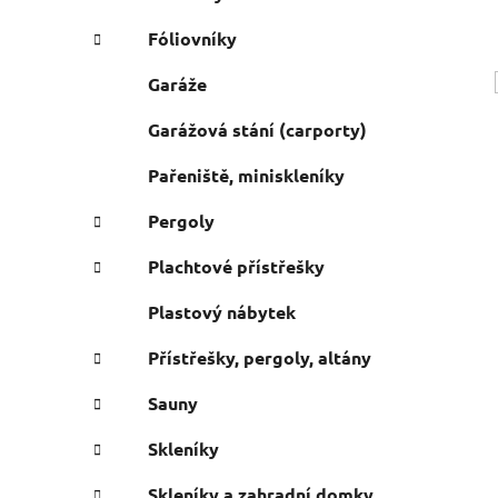
Fóliovníky
Garáže
Garážová stání (carporty)
Pařeniště, miniskleníky
Pergoly
Plachtové přístřešky
Plastový nábytek
Přístřešky, pergoly, altány
Sauny
Skleníky
Skleníky a zahradní domky