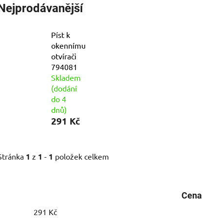
Nejprodávanější
Píst k
okennímu
otvírači
794081
Skladem
(dodání
do 4
dnů)
291 Kč
Stránka
1
z
1
-
1
položek celkem
Cena
291
Kč