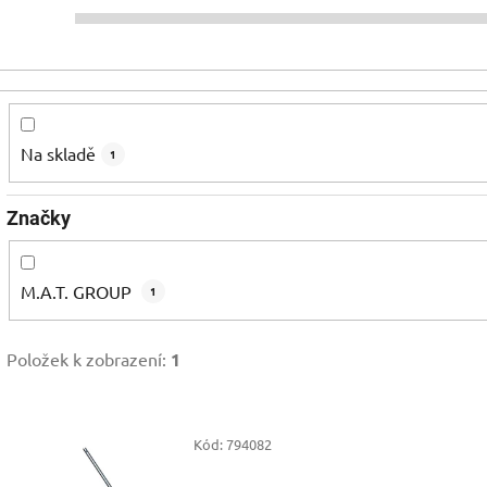
Na skladě
1
Značky
M.A.T. GROUP
1
Položek k zobrazení:
1
V
Kód:
794082
ý
p