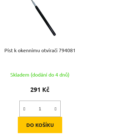
s
p
r
o
d
Píst k okennímu otvírači 794081
u
k
t
Skladem (dodání do 4 dnů)
ů
291 Kč
DO KOŠÍKU