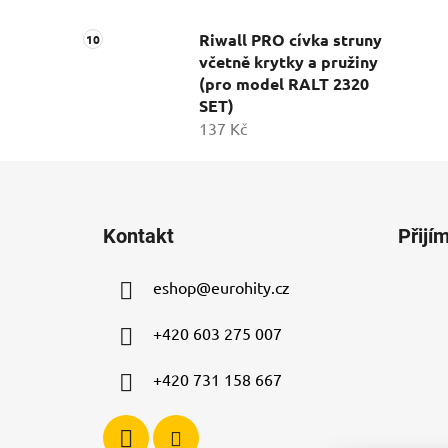
Riwall PRO cívka struny
včetně krytky a pružiny
(pro model RALT 2320
SET)
137 Kč
Z
á
Kontakt
Přijí
p
a
eshop
@
eurohity.cz
t
í
+420 603 275 007
+420 731 158 667