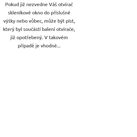
Pokud již nezvedne Váš otvírač
skleníkové okno do příslušné
výšky nebo vůbec, může být píst,
který byl součástí balení otvírače,
již opotřebený. V takovém
případě je vhodné...
O
v
l
á
d
a
c
í
p
r
v