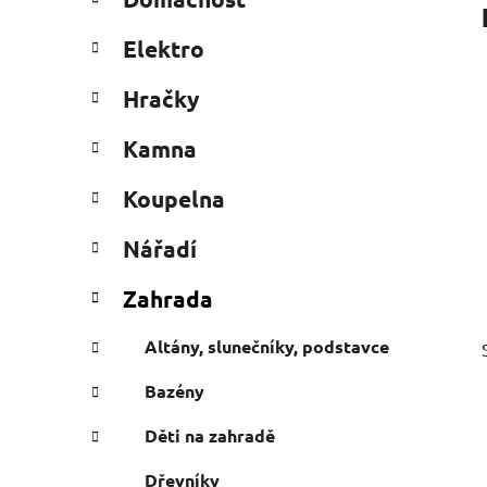
e
n
g
í
Elektro
o
p
r
a
Hračky
i
n
e
Kamna
e
l
Koupelna
Nářadí
Zahrada
Altány, slunečníky, podstavce
Bazény
Děti na zahradě
Dřevníky