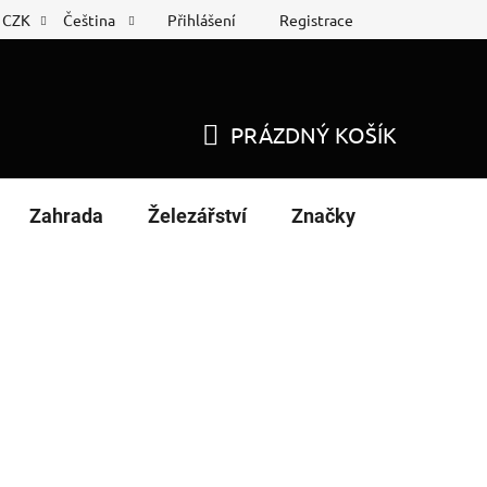
Přihlášení
Registrace
CZK
Čeština
 list
Nákup na splátky
PRÁZDNÝ KOŠÍK
NÁKUPNÍ
KOŠÍK
Zahrada
Železářství
Značky