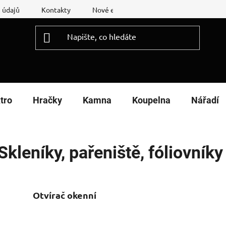
 údajů
Kontakty
Nové energetické štítky
Reklamační
tro
Hračky
Kamna
Koupelna
Nářadí
Skleníky, pařeniště, fóliovníky
Otvírač okenní