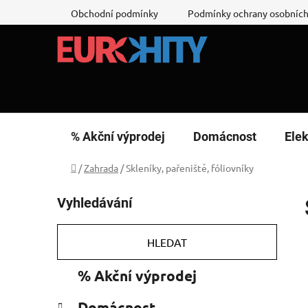
Přejít
Obchodní podmínky
Podmínky ochrany osobních
na
obsah
% Akční výprodej
Domácnost
Elek
Domů
/
Zahrada
/
Skleníky, pařeniště, fóliovníky
P
Vyhledávání
o
s
t
HLEDAT
r
K
Přeskočit
% Akční výprodej
a
a
kategorie
n
t
Domácnost