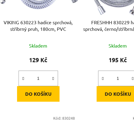
r
o
d
VIKING 630223 hadice sprchová,
FRESHHH 830229 h
u
stříbrný pruh, 180cm, PVC
sprchová, černo/stříbrn
k
PVC
t
Skladem
Skladem
ů
129 Kč
195 Kč
DO KOŠÍKU
DO KOŠÍKU
Kód:
830248