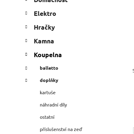
e
n
g
í
Elektro
o
p
r
a
Hračky
i
n
e
Kamna
e
l
Koupelna
balletto
doplňky
kartuše
náhradní díly
ostatní
příslušenství na zeď