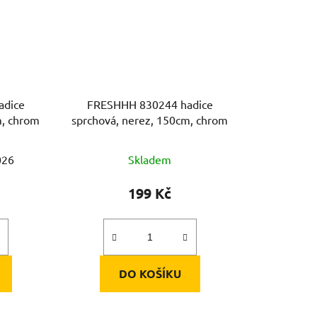
adice
FRESHHH 830244 hadice
m, chrom
sprchová, nerez, 150cm, chrom
026
Skladem
199 Kč
DO KOŠÍKU