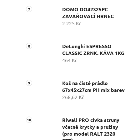
DOMO DO42325PC
ZAVAŘOVACÍ HRNEC
2 225 Kč
DeLonghi ESPRESSO
CLASSIC ZRNK. KÁVA 1KG
464 Kč
Koš na čisté prádlo
67x45x27cm PH mix barev
268,62 Kč
Riwall PRO cívka struny
včetně krytky a pružiny
(pro model RALT 2320