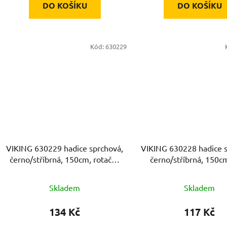
DO KOŠÍKU
DO KOŠÍKU
Kód:
630229
VIKING 630229 hadice sprchová,
VIKING 630228 hadice s
černo/stříbrná, 150cm, rotační,
černo/stříbrná, 150c
PVC
Skladem
Skladem
134 Kč
117 Kč