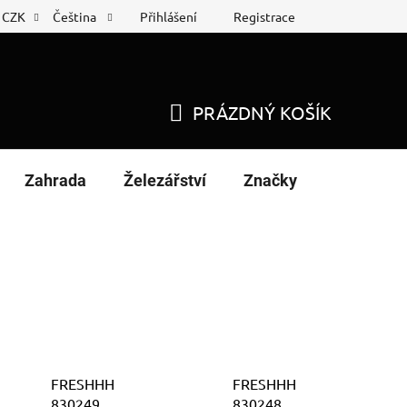
Přihlášení
Registrace
CZK
Čeština
 list
Nákup na splátky
PRÁZDNÝ KOŠÍK
NÁKUPNÍ
KOŠÍK
Zahrada
Železářství
Značky
FRESHHH
FRESHHH
830249
830248