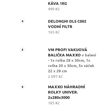
KÁVA 1KG
499 Kč
DELONGHI DLS C002
VODNÍ FILTR
165 Kč
VM PROFI VAKUOVÁ
BALIČKA MAXXO
v balení
- 1x rolka 28 x 30cm, 1x
rolka 20 x 30cm, 5x sáček
22 x 28 cm
2 097 Kč
MAXXO NÁHRADNÍ
ROLKY UNIVER.
2x280x3000
185 Kč