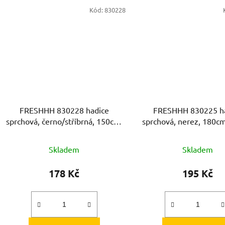
Kód:
830228
FRESHHH 830228 hadice
FRESHHH 830225 h
sprchová, černo/stříbrná, 150cm,
sprchová, nerez, 180c
PVC
Skladem
Skladem
178 Kč
195 Kč