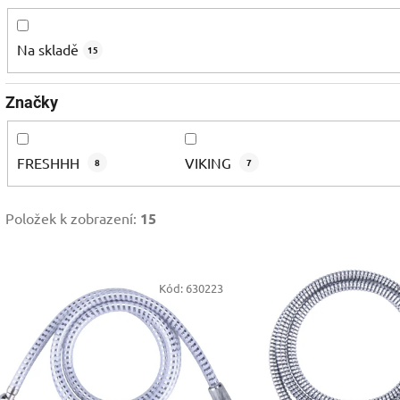
Na skladě
15
Značky
FRESHHH
VIKING
8
7
Položek k zobrazení:
15
V
Kód:
630223
ý
p
s
p