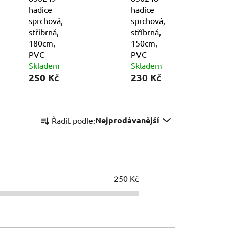
hadice
hadice
sprchová,
sprchová,
stříbrná,
stříbrná,
180cm,
150cm,
PVC
PVC
Skladem
Skladem
250 Kč
230 Kč
Ř
Nejprodávanější
Řadit podle:
a
z
e
n
í
250
Kč
p
r
o