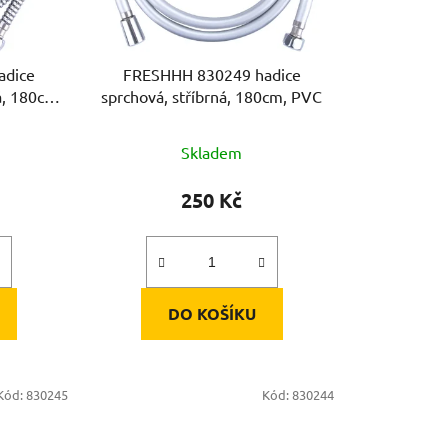
adice
FRESHHH 830249 hadice
á, 180cm,
sprchová, stříbrná, 180cm, PVC
Skladem
250 Kč
DO KOŠÍKU
Kód:
830245
Kód:
830244