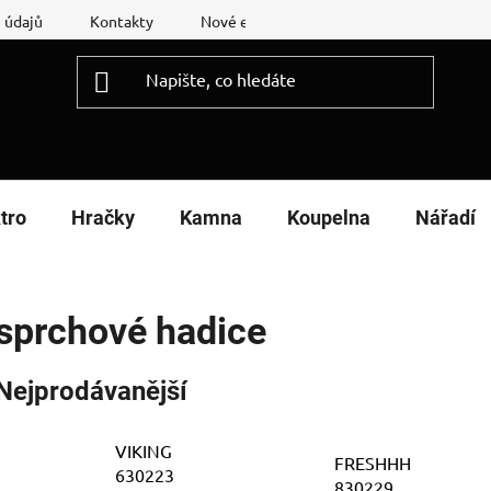
 údajů
Kontakty
Nové energetické štítky
Reklamační
tro
Hračky
Kamna
Koupelna
Nářadí
sprchové hadice
Nejprodávanější
VIKING
FRESHHH
630223
830229