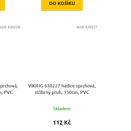
DO KOŠÍKU
Kód:
630228
Kód:
630227
prchová,
VIKING 630227 hadice sprchová,
m, PVC
stříbrný pruh, 150cm, PVC
Skladem
112 Kč