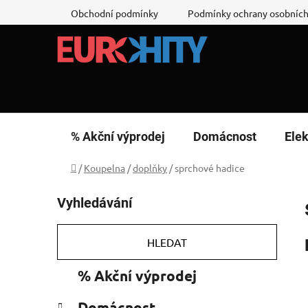
Přejít
Obchodní podmínky
Podmínky ochrany osobních
na
obsah
% Akční výprodej
Domácnost
Elek
Domů
/
Koupelna
/
doplňky
/
sprchové hadice
P
Vyhledávání
o
s
t
HLEDAT
r
K
Přeskočit
% Akční výprodej
a
a
kategorie
n
t
Domácnost