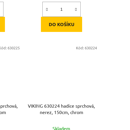
DO KOŠÍKU
Kód:
630225
Kód:
630224
prchová,
VIKING 630224 hadice sprchová,
rom
nerez, 150cm, chrom
Skladem