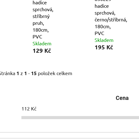
hadice
hadice
sprchová,
sprchová,
stříbrný
černo/stříbrná,
pruh,
180cm,
180cm,
PVC
PVC
Skladem
Skladem
195 Kč
129 Kč
Stránka
1
z
1
-
15
položek celkem
Cena
112
Kč