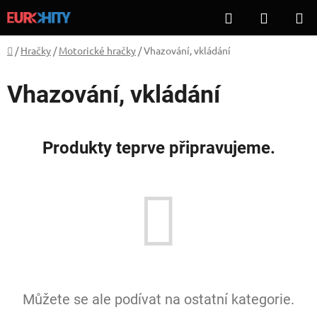
Přejít
Hledat
NÁKUP
na
KOŠÍK
obsah
Domů
/
Hračky
/
Motorické hračky
/
Vhazování, vkládání
Vhazování, vkládání
Produkty teprve připravujeme.
Můžete se ale podívat na ostatní kategorie.