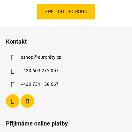
ZPĚT DO OBCHODU
Z
á
Kontakt
p
a
eshop
@
eurohity.cz
t
í
+420 603 275 007
+420 731 158 667
Přijímáme online platby