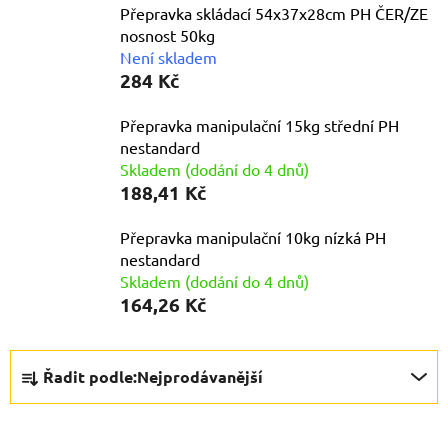
Přepravka skládací 54x37x28cm PH ČER/ZE
nosnost 50kg
Není skladem
284 Kč
Přepravka manipulační 15kg střední PH
nestandard
Skladem (dodání do 4 dnů)
188,41 Kč
Přepravka manipulační 10kg nízká PH
nestandard
Skladem (dodání do 4 dnů)
164,26 Kč
Ř
Řadit podle:
Nejprodávanější
a
z
e