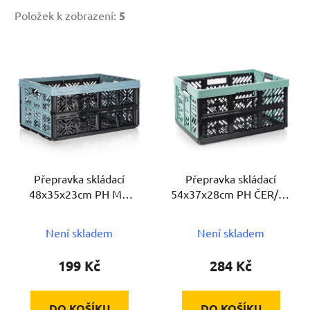
Položek k zobrazení:
5
V
ý
p
i
s
p
r
Přepravka skládací
Přepravka skládací
o
48x35x23cm PH MO
54x37x28cm PH ČER/ZE
d
nosnost 16kg
nosnost 50kg
u
Není skladem
Není skladem
k
t
199 Kč
284 Kč
ů
DO KOŠÍKU
DO KOŠÍKU