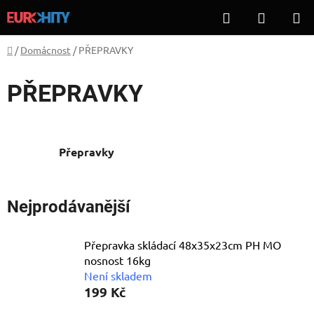
Přejít
Hledat
NÁKUP
na
KOŠÍK
obsah
Domů
/
Domácnost
/
PŘEPRAVKY
PŘEPRAVKY
Přepravky
Nejprodávanější
Přepravka skládací 48x35x23cm PH MO
nosnost 16kg
Není skladem
199 Kč