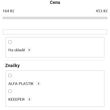
Cena
n
í
164
Kč
453
Kč
p
r
o
d
u
k
Na skladě
5
t
ů
Značky
ALFA PLASTIK
3
KEEEPER
2