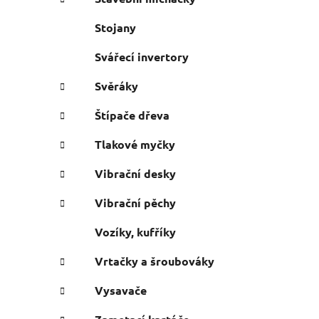
Stojany
Svářecí invertory
Svěráky
Štípače dřeva
Tlakové myčky
Vibrační desky
Vibrační pěchy
Vozíky, kufříky
Vrtačky a šroubováky
Vysavače