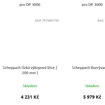
pro DP 3000
pro DP 3000
Kód:
7915001724
Kód:
Scheppach Úzká výkopová lžíce (
Scheppach Rozrývac
200 mm )
Skladem
Skladem
4 231 Kč
5 979 Kč