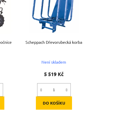
bočnice
Scheppach Dřevorubecká korba
Není skladem
5 519 Kč
DO KOŠÍKU