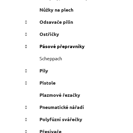
i
Nůžky na plech
Odsavače pilin
Ostřičky
Pásové přepravníky
Scheppach
Pily
Pistole
Plazmové řezačky
Pneumatické nářadí
Polyfúzní svářečky
Přesívače