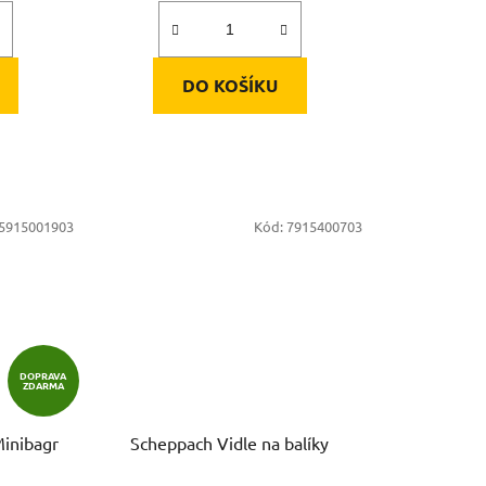
DO KOŠÍKU
5915001903
Kód:
7915400703
DOPRAVA
ZDARMA
inibagr
Scheppach Vidle na balíky