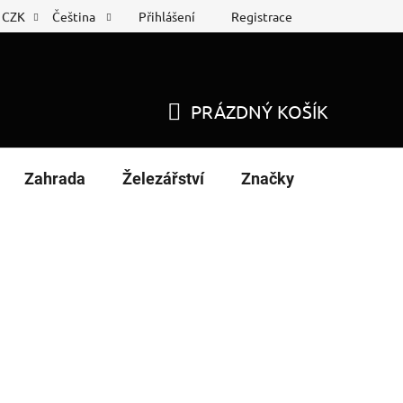
Přihlášení
Registrace
CZK
Čeština
 list
Nákup na splátky
PRÁZDNÝ KOŠÍK
NÁKUPNÍ
KOŠÍK
Zahrada
Železářství
Značky