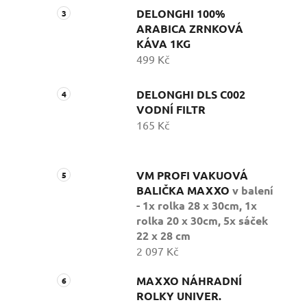
DELONGHI 100%
ARABICA ZRNKOVÁ
KÁVA 1KG
499 Kč
DELONGHI DLS C002
VODNÍ FILTR
165 Kč
VM PROFI VAKUOVÁ
BALIČKA MAXXO
v balení
- 1x rolka 28 x 30cm, 1x
rolka 20 x 30cm, 5x sáček
22 x 28 cm
2 097 Kč
MAXXO NÁHRADNÍ
ROLKY UNIVER.