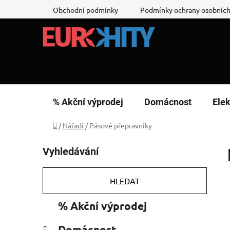
Přejít
Obchodní podmínky
Podmínky ochrany osobních
na
obsah
% Akční výprodej
Domácnost
Elek
Domů
/
Nářadí
/
Pásové přepravníky
P
Vyhledávání
o
s
t
HLEDAT
r
K
Přeskočit
% Akční výprodej
a
a
kategorie
n
t
Domácnost