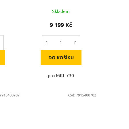
Skladem
9 199 Kč
DO KOŠÍKU
pro MKL 730
7915400707
Kód:
7915400702