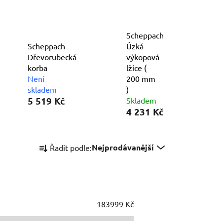
Scheppach
Scheppach
Úzká
Dřevorubecká
výkopová
korba
lžíce (
Není
200 mm
skladem
)
5 519 Kč
Skladem
4 231 Kč
Ř
Nejprodávanější
Řadit podle:
a
z
e
n
í
183999
Kč
p