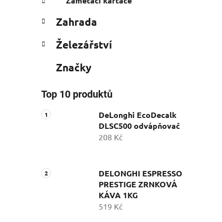
Zametací kartáče
Zahrada
Železářství
Značky
Top 10 produktů
DeLonghi EcoDecalk
DLSC500 odvápňovač
208 Kč
DELONGHI ESPRESSO
PRESTIGE ZRNKOVÁ
KÁVA 1KG
519 Kč