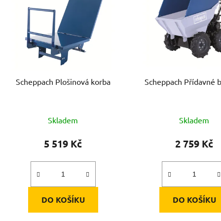
s
p
r
o
d
Scheppach Plošinová korba
Scheppach Přídavné 
u
k
t
Skladem
Skladem
ů
5 519 Kč
2 759 Kč
DO KOŠÍKU
DO KOŠÍKU