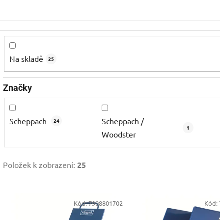
Na skladě
25
Značky
Scheppach
Scheppach /
24
1
Woodster
Položek k zobrazení:
25
V
Kód:
7908801702
Kód:
ý
p