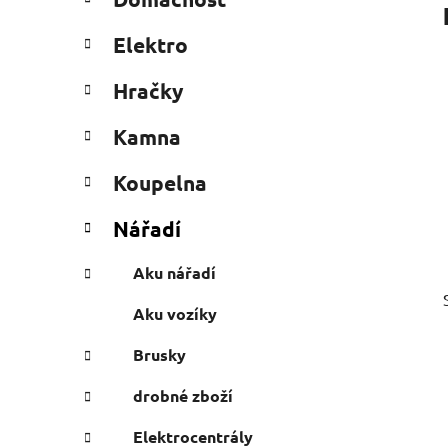
e
n
g
í
Elektro
o
p
r
a
Hračky
i
n
e
Kamna
e
l
Koupelna
Nářadí
Aku nářadí
Aku vozíky
Brusky
drobné zboží
Elektrocentrály