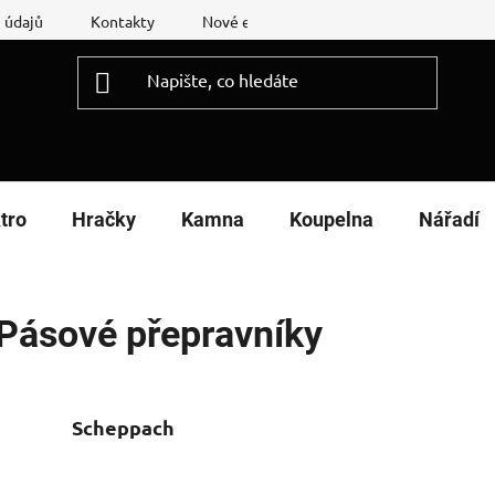
 údajů
Kontakty
Nové energetické štítky
Reklamační
tro
Hračky
Kamna
Koupelna
Nářadí
Pásové přepravníky
Scheppach