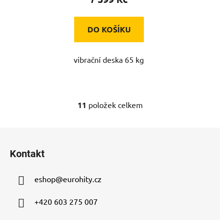
DO KOŠÍKU
vibrační deska 65 kg
11
položek celkem
O
v
l
Z
á
á
d
Kontakt
p
a
a
c
eshop
@
eurohity.cz
t
í
p
í
+420 603 275 007
r
v