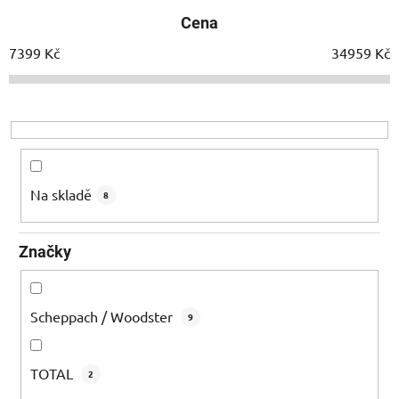
e
Cena
n
í
7399
Kč
34959
Kč
p
r
o
d
u
k
Na skladě
8
t
ů
Značky
Scheppach / Woodster
9
TOTAL
2