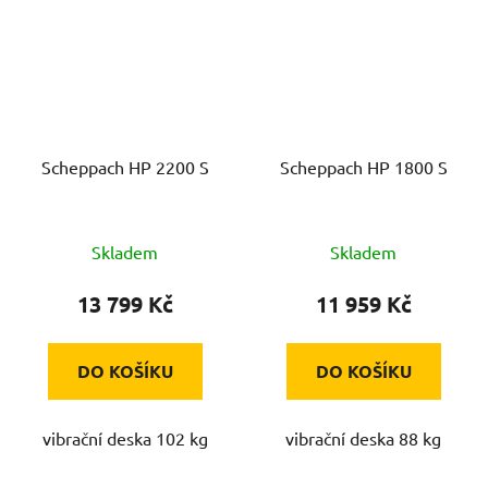
Scheppach HP 2200 S
Scheppach HP 1800 S
Skladem
Skladem
13 799 Kč
11 959 Kč
DO KOŠÍKU
DO KOŠÍKU
vibrační deska 102 kg
vibrační deska 88 kg