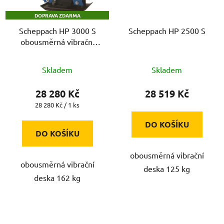
DOPRAVA ZDARMA
Scheppach HP 3000 S
Scheppach HP 2500 S
obousměrná vibrační
deska
+ Dárek: 4 ROKY
ZÁRUKA - viz popis
Skladem
Skladem
výrobku, CZ DISTRIBUCE
28 280 Kč
28 519 Kč
Měrná
28 280 Kč / 1 ks
cena:
DO KOŠÍKU
DO KOŠÍKU
obousměrná vibrační
obousměrná vibrační
deska 125 kg
deska 162 kg