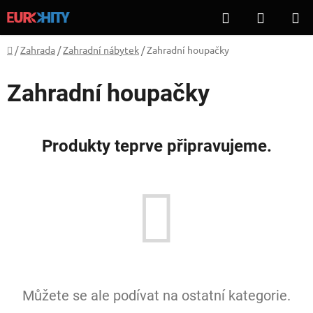
Přejít
Hledat
NÁKUP
na
KOŠÍK
obsah
Domů
/
Zahrada
/
Zahradní nábytek
/
Zahradní houpačky
Zahradní houpačky
Produkty teprve připravujeme.
Můžete se ale podívat na ostatní kategorie.