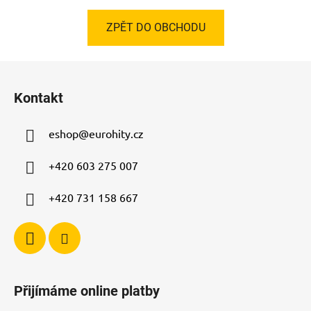
ZPĚT DO OBCHODU
Z
á
Kontakt
p
a
eshop
@
eurohity.cz
t
í
+420 603 275 007
+420 731 158 667
Přijímáme online platby