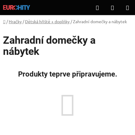
Přejít
Hledat
NÁKUP
na
KOŠÍK
obsah
Domů
/
Hračky
/
Dětská hřiště + doplňky
/
Zahradní domečky a nábytek
Zahradní domečky a
nábytek
Produkty teprve připravujeme.