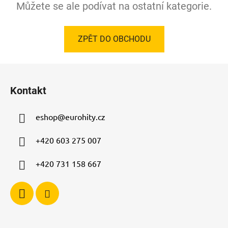
Můžete se ale podívat na ostatní kategorie.
ZPĚT DO OBCHODU
Z
á
Kontakt
p
a
eshop
@
eurohity.cz
t
í
+420 603 275 007
+420 731 158 667