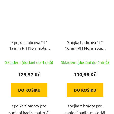
Spojka hadicová "T"
Spojka hadicová "T"
19mm PH Normaplast
16mm PH Normaplast
TS19
TS16
Skladem (dodání do 4 dnů)
Skladem (dodání do 4 dnů)
123,37 Kč
110,96 Kč
DO KOŠÍKU
DO KOŠÍKU
spojka z hmoty pro
spojka z hmoty pro
spojení hadic, materiál
spojení hadic, materiál