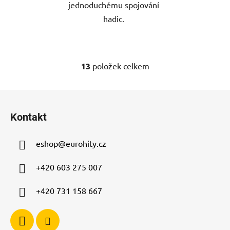
jednoduchému spojování
hadic.
13
položek celkem
O
v
l
Z
á
á
d
Kontakt
p
a
a
c
eshop
@
eurohity.cz
t
í
p
í
+420 603 275 007
r
v
+420 731 158 667
k
y
v
ý