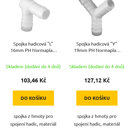
p
i
s
p
r
Spojka hadicová "L"
Spojka hadicová "Y"
o
16mm PH Normaplast
19mm PH Normaplast
d
WS16
YS19
u
Skladem (dodání do 4 dnů)
Skladem (dodání do 4 dnů)
k
t
103,46 Kč
127,12 Kč
ů
DO KOŠÍKU
DO KOŠÍKU
spojka z hmoty pro
spojka z hmoty pro
spojení hadic, materiál
spojení hadic, materiál