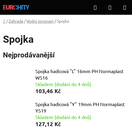
Přejít
Hledat
NÁKUP
na
KOŠÍK
obsah
Domů
/
Zahrada
/
Vodní program
/
Spojka
Spojka
Nejprodávanější
Spojka hadicová "L" 16mm PH Normaplast
WS16
Skladem (dodání do 4 dnů)
103,46 Kč
Spojka hadicová "Y" 19mm PH Normaplast
YS19
Skladem (dodání do 4 dnů)
127,12 Kč