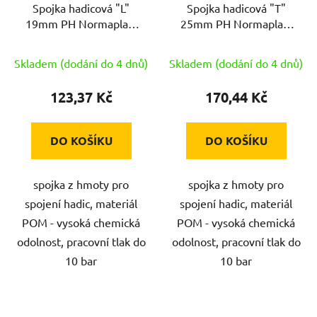
Spojka hadicová "L"
Spojka hadicová "T"
19mm PH Normaplast
25mm PH Normaplast
WS19
TS25
Skladem (dodání do 4 dnů)
Skladem (dodání do 4 dnů)
123,37 Kč
170,44 Kč
DO KOŠÍKU
DO KOŠÍKU
spojka z hmoty pro
spojka z hmoty pro
spojení hadic, materiál
spojení hadic, materiál
POM - vysoká chemická
POM - vysoká chemická
odolnost, pracovní tlak do
odolnost, pracovní tlak do
10 bar
10 bar