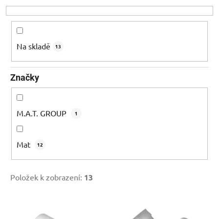
o
d
u
k
Na skladě
13
t
ů
Značky
M.A.T. GROUP
1
Mat
12
Položek k zobrazení:
13
V
ý