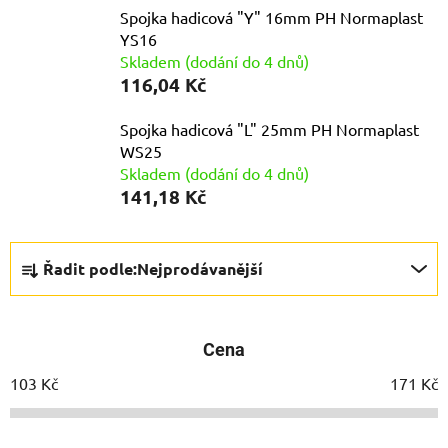
Spojka hadicová "Y" 16mm PH Normaplast
YS16
Skladem (dodání do 4 dnů)
116,04 Kč
Spojka hadicová "L" 25mm PH Normaplast
WS25
Skladem (dodání do 4 dnů)
141,18 Kč
Ř
Řadit podle:
Nejprodávanější
a
z
e
Cena
n
í
103
Kč
171
Kč
p
r