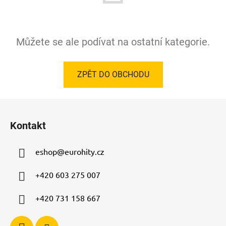
Můžete se ale podívat na ostatní kategorie.
ZPĚT DO OBCHODU
Z
á
Kontakt
p
a
eshop
@
eurohity.cz
t
í
+420 603 275 007
+420 731 158 667