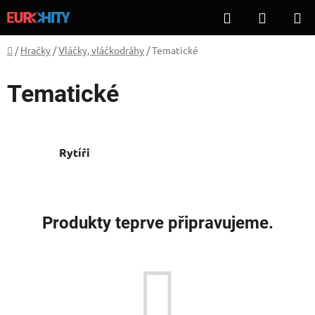
Přejít
Hledat
NÁKUP
na
KOŠÍK
obsah
Domů
/
Hračky
/
Vláčky, vláčkodráhy
/
Tematické
Tematické
Rytíři
Produkty teprve připravujeme.