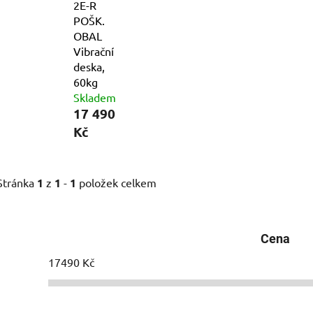
2E-R
POŠK.
OBAL
Vibrační
deska,
60kg
Skladem
17 490
Kč
Stránka
1
z
1
-
1
položek celkem
Cena
17490
Kč