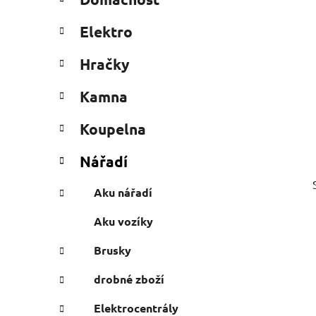
e
n
g
í
Elektro
o
p
r
a
Hračky
i
n
e
Kamna
e
l
Koupelna
Nářadí
Aku nářadí
Aku vozíky
Brusky
drobné zboží
Elektrocentrály