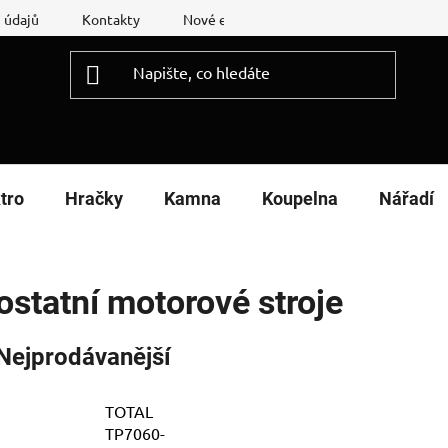
 údajů
Kontakty
Nové energetické štítky
Reklamační
tro
Hračky
Kamna
Koupelna
Nářadí
ostatní motorové stroje
Nejprodávanější
TOTAL
TP7060-