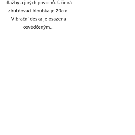
dlažby a jiných povrchů. Účinná
zhutňovací hloubka je 20cm.
Vibrační deska je osazena
osvědčeným...
O
v
l
á
d
a
c
í
p
r
v
k
y
v