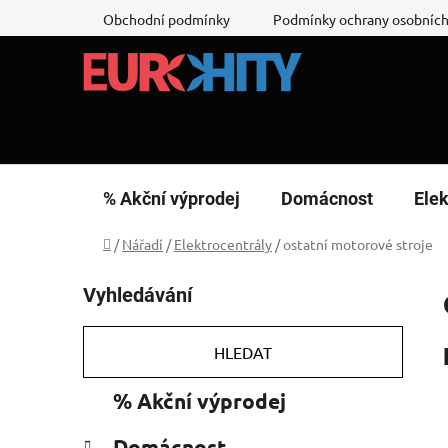
Přejít
Obchodní podmínky
Podmínky ochrany osobních
na
obsah
% Akční výprodej
Domácnost
Elek
Domů
/
Nářadí
/
Elektrocentrály
/
ostatní motorové stroje
P
Vyhledávání
o
s
t
HLEDAT
r
K
Přeskočit
% Akční výprodej
a
a
kategorie
n
t
Domácnost