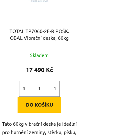
p
r
o
d
TOTAL TP7060-2E-R POŠK.
u
OBAL Vibrační deska, 60kg
k
t
Skladem
ů
17 490 Kč
DO KOŠÍKU
Tato 60kg vibrační deska je ideální
pro hutnění zeminy, štěrku, písku,