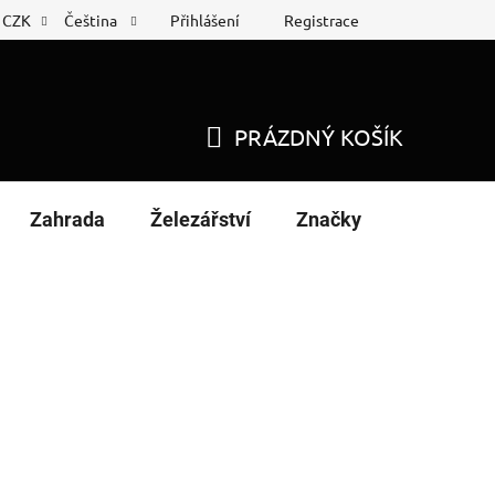
Přihlášení
Registrace
CZK
Čeština
 list
Nákup na splátky
PRÁZDNÝ KOŠÍK
NÁKUPNÍ
KOŠÍK
Zahrada
Železářství
Značky