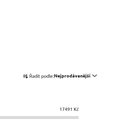
Ř
Nejprodávanější
Řadit podle:
a
z
e
n
í
17491
Kč
p
r