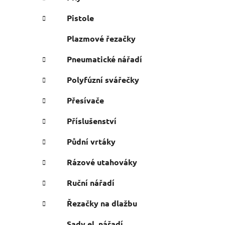
Pistole
Plazmové řezačky
Pneumatické nářadí
Polyfúzní svářečky
Přesívače
Příslušenství
Půdní vrtáky
Rázové utahováky
Ruční nářadí
Řezačky na dlažbu
Sady el. nářadí