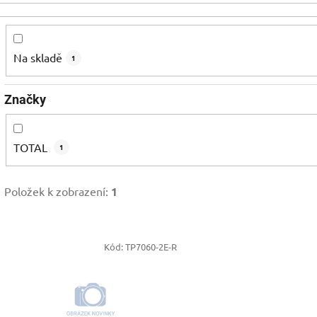
Na skladě
1
Značky
TOTAL
1
Položek k zobrazení:
1
V
Kód:
TP7060-2E-R
ý
p
s