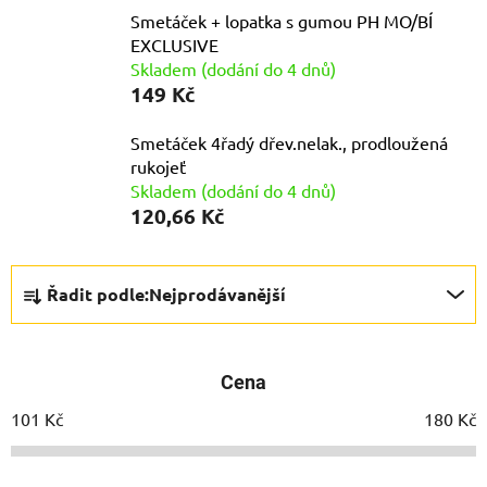
Smetáček + lopatka s gumou PH MO/BÍ
EXCLUSIVE
Skladem (dodání do 4 dnů)
149 Kč
Smetáček 4řadý dřev.nelak., prodloužená
rukojeť
Skladem (dodání do 4 dnů)
120,66 Kč
Ř
Řadit podle:
Nejprodávanější
a
z
e
Cena
n
í
101
Kč
180
Kč
p
r