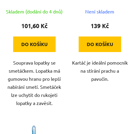
PH ČRV
u
Skladem (dodání do 4 dnů)
Není skladem
k
t
101,60 Kč
139 Kč
ů
DO KOŠÍKU
DO KOŠÍKU
Souprava lopatky se
Kartáč je ideální pomocník
smetáčkem. Lopatka má
na stírání prachu a
gumovou hranu pro lepší
pavučin.
nabírání smetí. Smetáček
lze uchytit do rukojeti
lopatky a zavěsit.