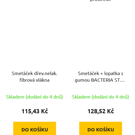
Smetáček dřev.nelak.
Smetáček + lopatka s
fíbrová vlákna
gumou BACTERIA STOP
PH ŠE sv.
Skladem (dodání do 4 dnů)
Skladem (dodání do 4 dnů)
115,43 Kč
128,52 Kč
DO KOŠÍKU
DO KOŠÍKU