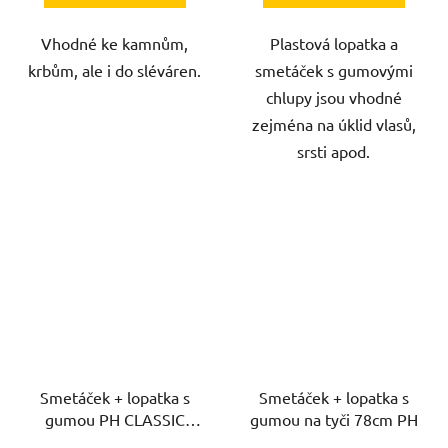
Vhodné ke kamnům,
Plastová lopatka a
krbům, ale i do sléváren.
smetáček s gumovými
chlupy jsou vhodné
zejména na úklid vlasů,
srsti apod.
Smetáček + lopatka s
Smetáček + lopatka s
gumou PH CLASSIC
gumou na tyči 78cm PH
41401 LEIFHEIT