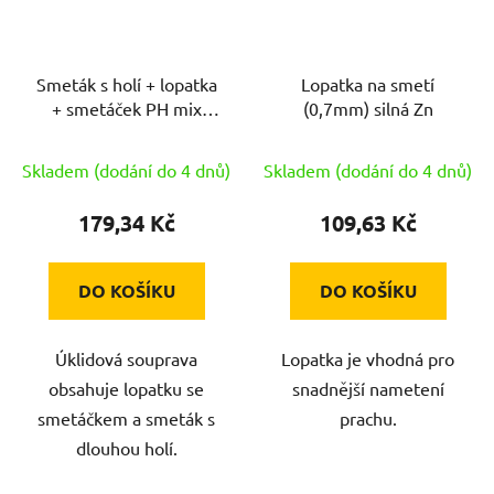
Smeták s holí + lopatka
Lopatka na smetí
+ smetáček PH mix
(0,7mm) silná Zn
barev CT
Skladem (dodání do 4 dnů)
Skladem (dodání do 4 dnů)
179,34 Kč
109,63 Kč
DO KOŠÍKU
DO KOŠÍKU
Úklidová souprava
Lopatka je vhodná pro
obsahuje lopatku se
snadnější nametení
smetáčkem a smeták s
prachu.
dlouhou holí.