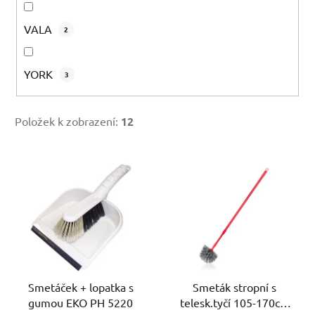
VALA
2
YORK
3
Položek k zobrazení:
12
V
ý
p
i
s
p
r
Smetáček + lopatka s
Smeták stropní s
o
gumou EKO PH 5220
telesk.tyčí 105-170cm
d