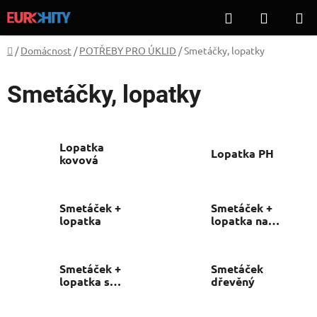
Přejít
Hledat
NÁKUP
na
KOŠÍK
obsah
Domů
/
Domácnost
/
POTŘEBY PRO ÚKLID
/
Smetáčky, lopatky
Smetáčky, lopatky
Lopatka
Lopatka PH
kovová
Smetáček +
Smetáček +
lopatka
lopatka na
tyči
Smetáček +
Smetáček
lopatka s
dřevěný
gumou