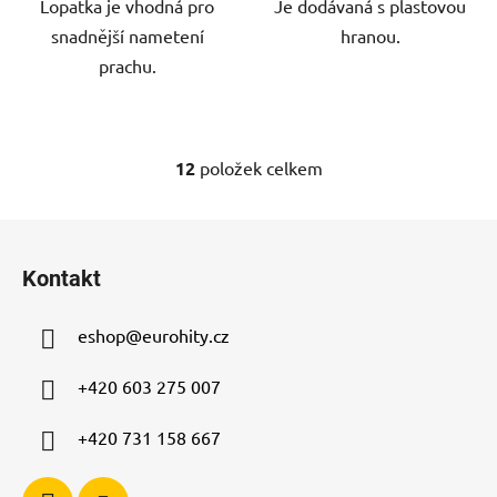
Lopatka je vhodná pro
Je dodávaná s plastovou
snadnější nametení
hranou.
prachu.
12
položek celkem
O
v
l
Z
á
á
d
Kontakt
p
a
a
c
eshop
@
eurohity.cz
t
í
p
í
+420 603 275 007
r
v
+420 731 158 667
k
y
v