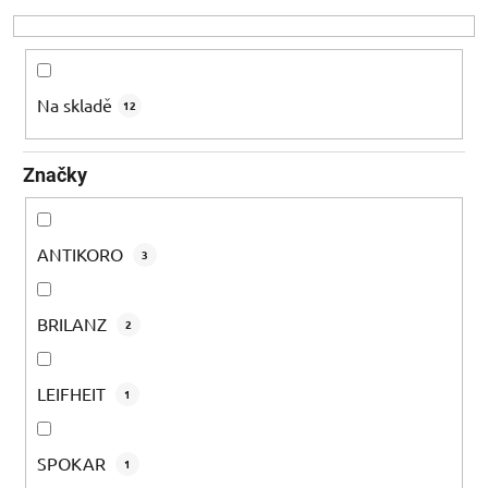
o
d
u
k
Na skladě
12
t
ů
Značky
ANTIKORO
3
BRILANZ
2
LEIFHEIT
1
SPOKAR
1