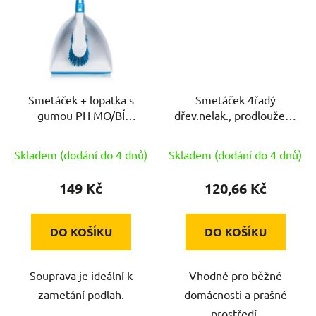
Smetáček + lopatka s
Smetáček 4řadý
gumou PH MO/BÍ
dřev.nelak., prodloužená
EXCLUSIVE
rukojeť
Skladem (dodání do 4 dnů)
Skladem (dodání do 4 dnů)
149 Kč
120,66 Kč
DO KOŠÍKU
DO KOŠÍKU
Souprava je ideální k
Vhodné pro běžné
zametání podlah.
domácnosti a prašné
prostředí.